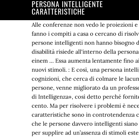
PERSONA INTELLIGENTE
CARATTERISTICHE
Alle conferenze non vedo le proiezioni e non sento bene. E’ questo il motivo per cui i bambini parlano spesso ad alta voce quando fanno i compiti a casa o cercano di risolvere un problema. Questo fenomeno è spiegato in modo semplice da una teoria evolutiva: le persone intelligenti non hanno bisogno di supporto in tanti campi, come invece accade agli altri. Sheldon, du bist ein kluger Kerl. La disabilità risiede all'interno della persona stessa. VAIO was originally a brand of Sony, introduced in 1996. Sie werden mit einem Namen, einem … Essa aumenta lentamente fino ai 70 anni, dopodiché inizia a decadere. Per migliorare la plasticità neurale è necessario cercare nuovi stimoli. : E così, una persona intelligente è quella persona che è cosciente della incompiutezza, dell'imperfezione delle sue cognizioni, che cerca di colmare le lacune e ci riesce. Nel 1917 il test di Binet, che misura l’età intellettiva – o «mentale» – delle persone, venne migliorato da un professore universitario di Stanford, Lewis Terman, il quale introdusse il concetto di QI, o «Quoziente di Intelligenza», così detto perché fornito dal rapporto tra l’età mentale e l’età fisica, o cronologica, del soggetto moltiplicata per cento. Ma per risolvere i problemi è necessaria un po’ di flessibilità mentale, e questa si ottiene creando nuove connessioni. Queste caratteristiche sono in controtendenza con i comportamenti tradizionalmente adottati dall’uomo nella sua evoluzione. Inoltre, sembra che le persone davvero intelligenti siano particolarmente a rischio di sviluppare delle dipendenze, in quanto le vedono come un modo per supplire ad un’assenza di stimoli esterni; questo era quanto succedeva anche al personaggio di Sherlock Holmes. Questo fatto è curioso, perché se invece applichiamo quest’associazione alla popolazione mondiale generale (cioè non considerando solo i più intelligenti), la quantità di amici e la soddisfazione provata sono direttamente proporzionali. Gli studi sostengono che, tra le persone intelligenti, il numero di amici e la soddisfazione o il benessere generali percepiti sono inversamente proporzionali. Una persona intelligente è quella che trova una buona soluzione in un conflitto interpersonale, è in grado di capire il motivo per cui si sente male emotivamente o può esprimere un potente messaggio attraverso la parola scritta o le immagini. Stando ad uno studio del 2009 degli psicologi Kristin e Timothy Jay, la quantità di diverse parolacce che siamo capaci di dire è legata all’intelligenza. Così, invece di aprire una strada chiara e dritta verso il suo cuore, dissemina di mine tutto il percorso: è un sistema efficace per capire se la persona in questione fa veramente sul serio! Che cosa hanno in comune le persone intelligenti? Per loro, dunque, avere compagnia può rivelarsi più un “impiccio” che una fonte d’aiuto. L’intelligenza fluida, invece, è data dalla capacità di reagire adeguatamente di fronte a stimoli nuovi, cresce fino a circa 30 anni e poi declina lentamente. Pertanto, per svilupparla è essenziale rimanere aperti a nuove idee, e quanto più queste si allontanano dal pensiero convenzionale, meglio è. Ciò è confermato da 