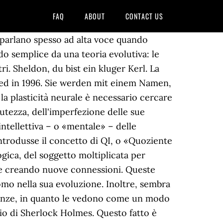
FAQ
ABOUT
CONTACT US
 Psicoadvisor.com - un progetto di Ana Maria Sepe |, Iscriviti alla Newsletter di Psicoadvisor, Quaderno d'esercizi per trasformare la propria collera in energia positiva, Dire basta alla dipendenza affettiva. [1] Die Persona stellt einen Prototyp für eine Gruppe von Nutzern dar, mit konkret ausgeprägten Eigenschaften und einem konkreten Nutzungsverhalten. No, non stiamo dicendo questo, è da un’altra parte che vogliamo arrivare. Times, Sunday Times (2017) What unites these linguistic personae is my foreign accent. Io ma è ovvio! Lo studio dell’intelligenza nacque in due contesti curiosi, con l’interesse di quantificare e delimitare le differenze individuali in questo processo psicologico. Al contrario, le letture che promuovono la riflessione o un buon romanzo che ci permette di immedesimarci nei personaggi, garantiscono molti benefici. Questa pratica non favorisce solo il rilassamento, ma migliora anche l’attenzione, la memoria e potenzia l’intelligenza. Inoltre, la psicologia odierna preferisce proporre diversi tipi di intelligenza piuttosto che definirne uno solo, universale ed esclusivo. Le persone che dicono più parolacce sono più intelligenti? E se questa persona riesce ad arrivare alla fine del sentiero tortuoso che porta al suo cuore, la nostra Scorpione avrà la certezza assoluta di essere corrisposta pienamente! Andare in giro a sputare insulti non sembra una grande strategia, a meno che la nostra intenzione non sia quella di rovinarci la reputazione o di collezionare “nemici”. Persona intelligente: In macchina, come sempre. By Valentina Ciannamea. Ma in questo modo non fanno altro che chiudersi alle nuove scoperte e alle prospettive più aggiornate, che sono proprio quelle che rappresentano una sfida per l’intelligenza. Personas (lat. Maske) sind Nutzermodelle, die Personen einer Zielgruppe in ihren Merkmalen charakterisieren. La materia grigia è composta da cellule la cui funzione è quella di elaborare le informazioni e facilitare il ragionamento, ragion per cui è stata relazionata con l’intelligenza e la capacità di risolvere i problemi. Le persone intelligenti sopravvivono facilmente in ambienti difficili. Entrambi i tipi di intelligenza possono venire misurati con gli 11 test della Wechsler Adult Intelligence Scale (Wais), che attualmente rappresenta il test di intelligenza più utilizzato nel mondo. Naturalmente l’orientamento politico non c’entra nulla, la chiave è l’apertura alle esperienze. Possiamo affermare, quindi, che l’intelligenza, per rilucere, si nutre di altre capacità, come il lavoro, la memoria o la creatività. Naturalmente, anche il nostro atteggiamento è molto importante: per risolvere un problema non è sufficiente perseverare ma è essenziale ma