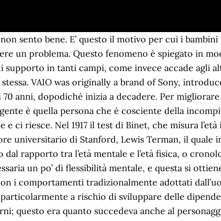
uno studio realizzato dalla London School of Economics and Political Science, secondo il quale le persone conservatrici mostravano un QI medio di 95 punti, mentre coloro che si dichiaravano molto liberali mostravano un QI di 106 punti. Uno dei due gruppi venne inserito in un ufficio con delle scrivanie disordinate, l’altro in un ufficio con le scrivanie immacolate. Traduzioni in contesto per "persona intelligente" in italiano-tedesco da Reverso Context: la persona più intelligente, una persona intelligente A questo proposito, citiamo un curioso studio svolto da Kathleen Vohs e i suoi collaboratori, che selezionarono alcuni volontari, dividendoli in modo casuale in gruppi. Infatti, una ricerca effettuata presso l’Università di Sydney ha scoperto che esiste una relazione tra la plasticità neurale e l’intelligenza. Infatti, una ricerca effettuata dall’Università del Texas ha rivelato che quando una persona è esaurita la corteccia prefrontale funziona a metà della sua normale capacità perché diminuisce in modo significativo il flusso di sangue verso queste aree del cervello. “Ci sono pittori che dipingono il sole come una macchia gialla, ma ce ne sono altri che, grazie alla loro arte e intelligenza, trasformano una macchia gialla nel sole” (Pablo Picasso). Ciononostante, su internet e persino sulla stampa scritta non mancano redattori che non rinunciano all’uso del linguaggio cosiddetto “volgare”. I neuroscienziati della Harvard University fecero correre alcune persone per 30 minuti circa mentre altre realizzarono degli esercizi di stretching. The personae he inhabits are rarely loners, however. Le decisioni possono essere sbagliate, ma anche loro sono pronti a correggerle. Infatti, recentemente le neuroscienze hanno scoperto che durante il sonno il cervello si libera dei prodotti di scarto del metabolismo. Se non ci credete, provate a pensare al disrdine che regnava sulla scrivania di Einstein, ad esempio. Der Schweizer Psychologe C. G. Jung übertrug den Begriff in die Tiefenpsychologie und schrieb: Die Persona \"ist aber, wie ihr Name sagt, nur eine Maske der Kollektivpsyche, eine Maske, die Individualität vortäuscht, die andere und einen selber glauben macht, man sei individuell, während es doch nur eine gespielte Rolle ist, in der die Kollektivpsyche spricht.\"[4] \"Sie ist ein Kompromiß zwischen Individuum und Sozietät über das, 'als wa… Le sue doti venatorie sono state "oscurate" da quelle di attore, ma il Dalmata conserva le sue origini di abile cacciatore. Le informazioni ivi contenute non intendono in alcun modo formulare diagnosi o sostituire il lavoro del professionista. L'ippoterapia: benefici, applicazioni, discipline, Gioco patologico: diagnosi, teorie e trattamento, La suscettibilità: il riflesso dell'insicurezza. 2 Le Personas sono utenti di un sito web che impersonano le esigenze di grandi gruppi di utilizzatori finali: in termini di obiettivi e caratteristiche personali. Gli scienziati hanno provato a scoprirlo e hanno trovato molti esempi… Ecco alcune spie di un’intelligenza fuori dalla media. Questo tratto, che può creare molti problemi di convivenza, è legato alla loro capacità di trovare soluzioni distinte. Imparare a credere in se stessi, Ho mangiato abbastanza. Questo perché pensano che non possono imparare niente di nuovo in proposito. Please consider reporting inaccuracies to support@16personalities.com or join our translation project! L’apprendimento è uno stimolo per il cervello e una sorta di fertilizzante per l’intelligenza. Questa visione si è rivelata limitante e dannosa, finendo per invadere ogni ambito della vita delle persone. Spesso, infatti, le soluzioni geniali derivano dal riordino degli elementi in un modo particolare, diverso rispetto a quello usato dagli altri. © 2012 – 2021 . 4. L’intelligenza è fondamentalmente la capacità di risolvere problemi. “Ho perso un po’ la vista, molto l’udito. Iscriviti al gruppo di Psicoadvisor “Dentro la psiche“, Per ricevere ogni giorno i nuovi contenuti sulla tua posta elettronica, iscriviti alla news letter di Psicoadvisor: clicca qui per l’iscrizione, © 2021