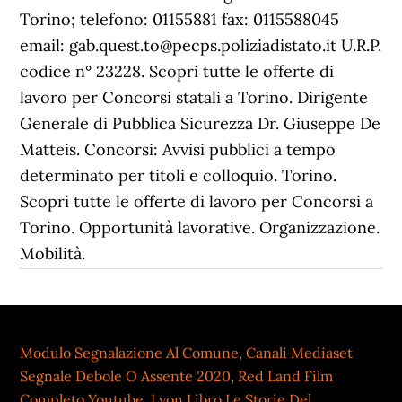
Torino; telefono: 01155881 fax: 0115588045
email: gab.quest.to@pecps.poliziadistato.it U.R.P.
codice n° 23228. Scopri tutte le offerte di
lavoro per Concorsi statali a Torino. Dirigente
Generale di Pubblica Sicurezza Dr. Giuseppe De
Matteis. Concorsi: Avvisi pubblici a tempo
determinato per titoli e colloquio. Torino.
Scopri tutte le offerte di lavoro per Concorsi a
Torino. Opportunità lavorative. Organizzazione.
Mobilità.
Modulo Segnalazione Al Comune
,
Canali Mediaset
Segnale Debole O Assente 2020
,
Red Land Film
Completo Youtube
,
Lyon Libro Le Storie Del