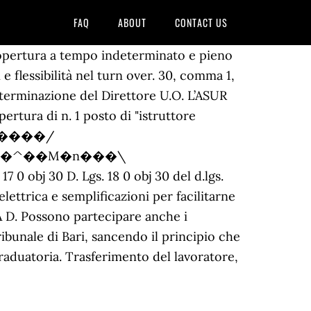
FAQ
ABOUT
CONTACT US
d More Mobilità obbligatoria dipendenti pubblici di terzo livello: si verifica quando sulla base di accordi regolati dal CCNL vengono autorizzati trasferimenti dei dipendenti presso unità produttive diverse collocate oltre i 100 km di distanza dalla sede iniziale. Bando di mobilità volontaria - n. 20 posti, Area C, profilo professionale delle attività amministrative e delle attività tecniche dell‘Inail E’ indetta, ai sensi dell’art. 30, comma 1, del dlgs 165/2001 e s.m.i. n. 165/2001 (codice MOB-CT)4 12. l’immediata disponibilità ad assumere servizio presso ARPAC e l’accettazione dell’assegnazione ad una delle sedi agenziali situate sul territorio regionale, senza facoltà di N. 165/2001, DI N. 1 POSIZIONE DIRIGENZIALE INERENTE LA DIREZIONE REGIONALE COORDINAMENTO POLITICHE … Allegato al bando di mobilità del 11/10/2018 CAPO II bis MOBILITA’ VOLONTARIA Il presente capo detta le norme per l’applicazione delle previsioni contenute nell’articolo 30 del D.Lgs.n. La principali fonte normativa in materia di mobilità volontaria nell’ambito della Pubblica Amministrazione è rappresentata dall’art. 471/2017). Indice un bando di mobilità esterna volontaria per la copertura a tempo indeterminato e a tempo pieno di un posto di Collaboratore Amministrativo, categoria B3 giuridico, da inserire presso il Settore 1° Affari Generali – Servizi alla Persona, Le mansioni da svolgere sono quelle rientranti nell'ambito delle declaratorie della categoria di cui Approvazione bando di mobilità volontaria (art. 30 D.Lgs. Esubero del personale oltre le dieci … Ma esattamente cosa significa e cos'è la mobilità obbligatoria e volontaria per i dipendenti della Pubblica Amministrazione? Nello specifico, rimane confermato l'obbligatorietà della procedura di mobilità volontaria prima di poter istituire concorsi per l'assunzione di nuovo personale a tempo indeterminato. 30 del D.Lgs. <> stream D.G.R. Nel caso di un trasferimento, per mobilità volontaria, di un dipendente presso un'altra amministrazione, l’ente cedente può applicare le previsioni dell’art. BANDO DI MOBILITA’ RIF. Questo trasferimento è possibile anche fra comparti diversi, richiedendo al lavoratore interessato una parità di qualifica, ma non di profilo professionale. ... 2 - Bando mobilità dirigente medico, dirigente competente al nulla osta preventivo ASL. CAPO III MOBILITA’ VOLONTARIA IN USCITA ART. Obiettivo del bando 1.1 Il bando mira a promuovere lo scale-up internazionale di start-up italiane interessate a sviluppare il proprio piano d’impresa nell'eo-sistema dell’innovazione israeliana, attraverso un periodo di accelerazione in Israele. Alla base del concetto di mobilità obbligatoria dipendenti pubblici, vi è la trasformazione di più amministrazioni in un'unica grande amministrazione, in modo da rendere il trasferimento obbligatorio del dipendente come un trasferimento interno allo stesso ufficio e quindi legale ai sensi dell'articolo 2103 del codice civile. Buongiorno, ... la