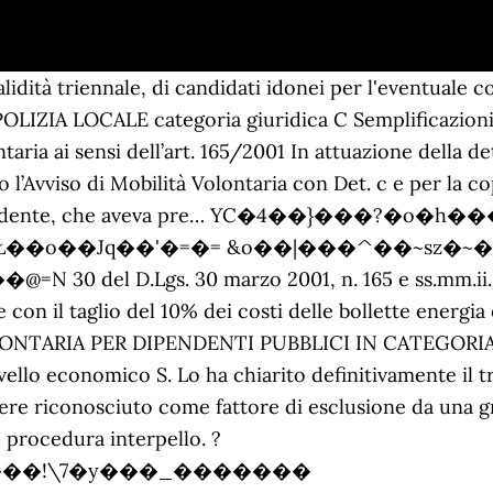
ESSO IL SERVIZIO POLIZIA MUNICIPALE IL RESPONSABILE DELL’AREA AMMINISTRATIVA SERVIZIO PERSONALE Visto l’art. bando di mobilita’ volontaria esterna per la copertura di un posto a tempo pieno e indeterminato di istruttore contabile - cat. Con la mobilità volontaria un dipendente pubblico può decidere di sua spontanea volontà di essere trasferito presso un'altra amministrazione pubblica, presentando regolare richiesta di mobilità oppure partecipando ad un eventuale concorso pubblico indetto dall'amministrazione che gli interessa. mobilitÀ volontaria ai sensi dell’art. BANDO ESPLORATIVO DI MOBILITA' VOLONTARIA ex art. La mobilità obbligatoria dipendenti pubblici come funziona? Mobilità volontaria Bando pubblico di mobilità volontaria esterna per la copertura, mediante passaggio diretto tra Pubbliche Amministrazioni ai sensi dell'art. 30 del D.Lgs. bando di mobilita’ volontaria per la copertura, a tempo pieno 36 ore settimanali ed indeterminato, di n. 1 posto di “istruttore contabile” categoria c - ai sensi dell'art. �}�l�5?4���fݼ��]�m�������9��wxG�W���ę/�̣f��/���z?=��>����Z�.��ɲn����.�=t���電���'ա���Bo�� �N~�/�����7��^�=�*y��E/�}r&�|2�>p} �_@ܿ7_U��!o����.�y�~L|����*�V�M{���Ǎ!���}�w���vI���QR���#t����h��F�Z�iR.�W���L����9���w��ǭ2���c�V朦�ʕ+L���|9��r�sΓ����E�|�����,�s�ĵ@��,Ɩۑ�(�����3.��E� v���;F�#-ʪ�f���6"YZ/�����W,@������Êkɖm���Z] 9�e�[e�l��w�?d�? Si ricorda che il passaggio diretto di un lavoratore dall’amministrazione di appartenenza alle dipendenze di un’altra amministrazione, può avvenire nell’ambito dello stesso comparto quindi ad esempio tra Comuni, Province, Regioni o tra due comparti diversi ad esempio tra un Comune e un Ministero. 30 del d. lgs. il … per la copertura, nel corso dell’ anno 2018, di n.1 posto, a tempo pieno (36 ore settimanali) e indeterminato, di Istruttore Amministrativo – Categoria C, da assegnare al Servizio Affari Generali del Comune di Stradella; n. 165/2001, per la copertura, con contratto a tempo pieno e indeterminato di n. 2 posti per il profilo di dirigente amministrativo di ii fascia, da assegnare all’amministrazione centrale del consiglio nazionale delle ricerche. Mobilità volontaria tra enti pubblici Published on Sportello Telematico Unificato dimostrativo di Globo srl ... Due dipendenti possono scambiarsi anche senza un avviso pubblico di mobilità volontaria, purché ... procedimento variano in base al tipo di bando e al numero dei partecipanti. Lo stesso dipendente è quindi inglobato nella nuova amministrazione con la stessa qualifica previo accordo tra le due amministrazioni e senza consenso del dipendente interessato. 30 del D.lgs. Riduzione del 35% per i diritti annuali pagati alla Camera di Commercio da parte delle imprese iscritte e detassazione di chi investe in impianti e macchinari funzionali all'impresa. 30 del D.Lgs. Il Consiglio di Stato nella sentenza n. 3387 del 5 giugno 2018 affronta la questione della validità di un concorso indetto da un comune senza che sia stata svolta l’obbligatoria procedura di mobilità di cui all’articolo 30 D.Lgs. Ma in quali casi l'amministrazione può richiedere lo spostamento di un dipendente pubblico e quindi quando la mobilità obbligatoria dipendenti pubblici può essere richiesta? Mobilità volontaria tra enti pubblici Published on Sportello Telematico Unificato dimostrativo di Globo srl ... Due dipendenti possono scambiarsi anche senza un avviso pubblico di mobilità volontaria, ... procedimento variano in base al tipo di bando e al numero dei partecipanti. 165/2001 e successive modifiche ed integrazioni; il lavoratore “non può essere trasferito da una unità produttiva ad una altra se non per comprovate ragioni tecniche, organizzative e produttive”. 30 del D.Lgs. codice bando n. 365.152 bando di mobilitÀ esterna volontaria ai sensi dell’art. che disciplina le disposizioni in materia di mobilità Avviso di mobilità volontaria ai sensi dell’ex art. We'll assume you're ok with this, but you can opt-out if you wish.Accept Rea