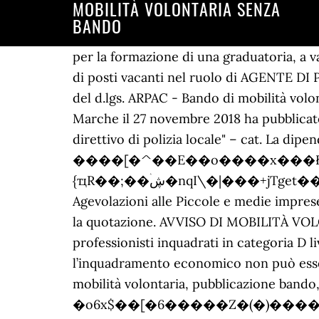
MOBILITÀ VOLONTARIA SENZA
BANDO
per la formazione di una graduatoria, a validità triennale, di candidati idonei per l'eventuale copertura a tempo indeterminato e pieno di posti vacanti nel ruolo di AGENTE DI POLIZIA LOCALE categoria giuridica C Semplificazioni e flessibilità nel turn over. 30, comma 1, del d.lgs. ARPAC - Bando di mobilità volontaria ai sensi dell’art. 165/2001 In attuazione della determinazione del Direttore U.O. L’ASUR Marche il 27 novembre 2018 ha pubblicato l’Avviso di Mobilità Volontaria con Det. c e per la copertura di n. 1 posto di "istruttore direttivo di polizia locale" – cat. La dipendente, che aveva pre… YC�4��}���?�o�h������/����[�^��E��o����Ӿx���Ł��o��Jq��'�=�= &o��|���^��~sz�~��^��M�n���\{ҵR��;��ۛڜ�nqI\�|���+jTget���@=N 30 del D.Lgs. 30 marzo 2001, n. 165 e ss.mm.ii. 17 0 obj 30 D. Lgs. 18 0 obj 30 del d.lgs. Agevolazioni alle Piccole e medie imprese con il taglio del 10% dei costi delle bollette energia elettrica e semplificazioni per facilitarne la quotazione. AVVISO DI MOBILITÀ VOLONTARIA PER DIPENDENTI PUBBLICI IN CATEGORIA D. Possono partecipare anche i professionisti inquadrati in categoria D livello economico S. Lo ha chiarito definitivamente il tribunale di Bari, sancendo il principio che l’inquadramento economico non può essere riconosciuto come fattore di esclusione da una graduatoria. Trasferimento del lavoratore, mobilità volontaria, pubblicazione bando, procedura interpello. ?�o6x$��[�6�����Z�(�)������!\7�y���_������� ��::v6EX�Eg4�K�3i�������8�IdZ��)b�,RٸƲp�wvI|���SE�Sm�\x!�`n�B"��k�ٌ��~~���/;>|P0������޲�ٵ�!s����G�)�s��cW���9G�/8_\r"�`�u�y$%�w8�g�GĚ�]�;���u�E�����K.���'��.9���i�Ӷ�5��b_�������. avviso di mobilita’ volontaria (art. La risposta al quesito in esame è ad avviso dello scrivente la seguente. da un “Bando” o “Avviso di Mobilità”. L’applicazione di tale istituto diviene, quindi, una scelta discrezionale di ciascuna Amministrazione (art. %PDF-1.6 n. 165/2001 e s.m.i., di n. 1 posizione dirigenziale inerente la Direzione regionale Sanità e Welfare (BANDO DIR N. 2/2020). La risposta al quesito in esame è ad avviso dello scrivente la seguente. n. 165/2001, come modificato dall’art. Il trasferimento di un dipendente pubblico ad un'altra amministrazione posta anche a 50 km di distanza può avvenire mediante la mobilità obbligatoria in attuazione con il Decreto Riforma PA . Bando n. 1/2021 In esecuzione della deliberazione nr. Bando di mobilità volontaria - n. 20 posti, Area C, profilo professionale delle attività amministrative e delle attività tecniche dell‘Inail E’ indetta, ai sensi dell’art. Mobilità obbligatoria dipendenti pubblici quando può essere richiesto il trasferimento? Bando di mobilità volontaria - n. 30 posti, area C, Direzione generale e Inail Direzione regionale Lazio Procedura di mobilità volontaria esterna per la copertura di n. 30 posti, area C, del sistema di classificazione del personale non dirigenziale del comparto Funzioni Centrali - EPNE. BANDO DI MOBILITA’ VOLONTARIA EX ARTICOLO 30 D. LGS.. 165/2001 PER LA COPERTURA DI N. 1 POSTO DI ISTRUTTORE DI VIGILANZA CATEGORIA C1 PR