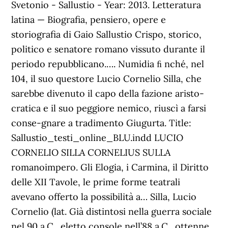
Svetonio - Sallustio - Year: 2013. Letteratura
latina — Biografia, pensiero, opere e
storiografia di Gaio Sallustio Crispo, storico,
politico e senatore romano vissuto durante il
periodo repubblicano.…. Numidia ﬁ nché, nel
104, il suo questore Lucio Cornelio Silla, che
sarebbe divenuto il capo della fazione aristo-
cratica e il suo peggiore nemico, riuscì a farsi
conse-gnare a tradimento Giugurta. Title:
Sallustio_testi_online_BLU.indd LUCIO
CORNELIO SILLA CORNELIUS SULLA
romanoimpero. Gli Elogia, i Carmina, il Diritto
delle XII Tavole, le prime forme teatrali
avevano offerto la possibilità a… Silla, Lucio
Cornelio (lat. Già distintosi nella guerra sociale
nel 90 a.C., eletto console nell’88 a.C., ottenne