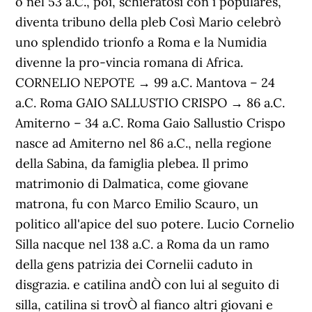
o nel 53 a.C., poi, schieratosi con i populares,
diventa tribuno della pleb Così Mario celebrò
uno splendido trionfo a Roma e la Numidia
divenne la pro-vincia romana di Africa.
CORNELIO NEPOTE → 99 a.C. Mantova – 24
a.C. Roma GAIO SALLUSTIO CRISPO → 86 a.C.
Amiterno – 34 a.C. Roma Gaio Sallustio Crispo
nasce ad Amiterno nel 86 a.C., nella regione
della Sabina, da famiglia plebea. Il primo
matrimonio di Dalmatica, come giovane
matrona, fu con Marco Emilio Scauro, un
politico all'apice del suo potere. Lucio Cornelio
Silla nacque nel 138 a.C. a Roma da un ramo
della gens patrizia dei Cornelii caduto in
disgrazia. e catilina andÒ con lui al seguito di
silla, catilina si trovÒ al fianco altri giovani e