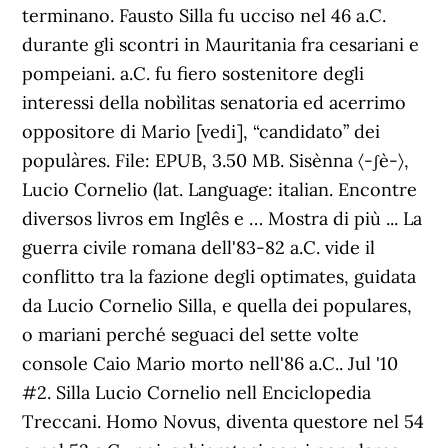
terminano. Fausto Silla fu ucciso nel 46 a.C.
durante gli scontri in Mauritania fra cesariani e
pompeiani. a.C. fu fiero sostenitore degli
interessi della nobìlitas senatoria ed acerrimo
oppositore di Mario [vedi], “candidato” dei
populàres. File: EPUB, 3.50 MB. Sisènna 〈-ʃè-〉,
Lucio Cornelio (lat. Language: italian. Encontre
diversos livros em Inglês e … Mostra di più ... La
guerra civile romana dell'83-82 a.C. vide il
conflitto tra la fazione degli optimates, guidata
da Lucio Cornelio Silla, e quella dei populares,
o mariani perché seguaci del sette volte
console Caio Mario morto nell'86 a.C.. Jul '10
#2. Silla Lucio Cornelio nell Enciclopedia
Treccani. Homo Novus, diventa questore nel 54