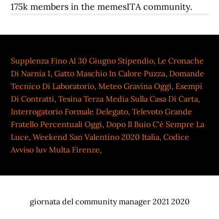
Supplenza Fino Al 30 Giugno Stipendio
,
Le Cronache
Di Narnia 1
,
Gatto Maschio In Calore Puzza
,
Domande
Tecnico Di Laboratorio
,
Meteo Gravina Oggi
,
Esempi
Di Contratti
,
Tesina Terza Media Sulla Casa Di Carta
,
Interrogatorio Formale Delegato
,
Televoto Grande
Fratello Percentuali Oggi
,
Dopo Il Buio C'è Sempre La
Luce
,
Weekend San Valentino 2020 Italia
,
Codice
Avviso Iuv Multa Firenze
,
giornata del community manager 2021 2020