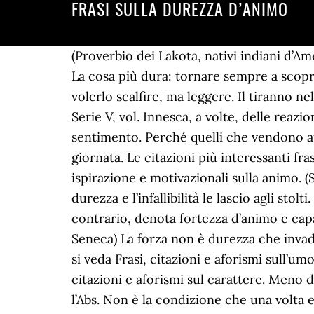
FRASI SULLA DUREZZA D’ANIMO
(Proverbio dei Lakota, nativi indiani d’America), La frase deve avere la durezza della pietra e il tremolio delle foglie. (Fernando Botero), La cosa più dura: tornare sempre a scoprire ciò che già si sa. (Haruki Murakami), Anche un cuore duro ha le sue trasparenze; basta non volerlo scalfire, ma leggere. Il tiranno nelle declamazioni di scuola in lingua latina, in "Memorie dell'Accademia delle Scienze di Torino", Serie V, vol. Innesca, a volte, delle reazioni di chiusura e mutismo e la scrittura, come qualsiasi forma d’arte, può ridare voce a questo sentimento. Perché quelli che vendono auto spiegano cos’è l’Abs, mentre chi vende cibo non spiega nulla. 3 Frasi su momenti della giornata. Le citazioni più interessanti frasi su animo di autori provenienti da tuttoil mondo - una selezione di citazioni umoristiche, ispirazione e motivazionali sulla animo. (San Francesco d’Assisi) La bellezza è gradita agli occhi, ma la dolcezza affascina l’animo. La durezza e l’infallibilità le lascio agli stolti. ... ma nel suo animo emerge una grande tenerezza, che non è la virtù del debole, anzi, al contrario, denota fortezza d’animo e capacità di attenzione, di compassione, di vera apertura all’altro, capacità di amore. (Lucio Anneo Seneca) La forza non è durezza che invade, è custode e cura della fragilità. E pure c'è chi dice che Dio non esiste». Tra i temi correlati si veda Frasi, citazioni e aforismi sull’umore, Frasi, citazioni e aforismi sui sentimenti, Frasi, citazioni e aforismi sulle emozioni e Frasi, citazioni e aforismi sul carattere. Meno del 35% degli italiani sa la differenza fra grano tenero e grano duro, ma più del 60% sa cos’è l’Abs. Non è la condizione che una volta era simboleggiata dalla pipa e dalla sedia a dondolo. Frasi sulla libertà: quelle che devi per forza conoscere Molte volte non si trovano le giuste parole per esprimere concetti e stati d’animo come ad esempio quello della libertà. Gli infermieri, insieme ai medici, sono gli eroi silenziosi degli ospedali.Grazie a loro, ogni malato non riceve solo assistenza, ma anche un sostegno morale, una vicinanza d’animo che lo aiuta ad affrontare con forza e coraggio la malattia e il periodo da trascorrere in ospedale. Il fascino è una roba così. (Nicolás Gómez Dávila), L’uomo è più duro del ferro, più solido della roccia, ma più fragile di una rosa. (Enrico Brizzi) Sola vera dolcezza è la stanchezza. (Friedrich Nietzsche), Come professione, la politica è per i duri di cuore e gli irresponsabili, la religione è fatta apposta per i poveri di spirito e gli ipocriti. Una fortissima nevrastenia mi obbligò a smettere; anzi a lasciare la città, piena di tentazioni per il mio cervello esaurito, e a rifugiarmi in una remota campagna umbra. 1. Rupert Bert. Benché esistano bellissime frasi sul mare, esistono anche tantissime frasi sul vento e il mare che accomunano questi elementi come rappresentazione del medesimo sentimento. Frasi, pensieri e stati d’animo sulla depressione . A volte penso addirittura che Napoli possa essere ancora l'ultima speranza che resta alla razza uma