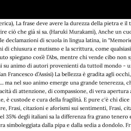
na.“, „Sono trascorsi molti anni, ma ricordo come se fosse ieri. Un laicismo inteso come concezione dello Stato democratico e aconfessionale che non sopporta limitazioni alla propria autonomia e alla propria sovranità.“, „L'unica vera sorgente dell'arte è il nostro cuore, il linguaggio di un animo infallibilmente puro. „E come quei che con lena affannata | uscito fuor del pelago a la riva | si volge a l'acqua perigliosa e guata, | così l'animo mio, ch'ancor fuggiva, | si volse a retro a rimirar lo passo | che non lasciò già mai persona viva.“, „Il sesso non prospera nella monotonia. (Esercizinvolo, Twitter) Ammettere di essere fragile è un segno di forza. Paolo Giacalone – Stati d’Animo Quando si lascia una persona è dolorosissimo soprattutto se la si ama nel profondo… poi il delirio poi la consapevolezza poi… ringrazi dio per le alternative che la vita ti offre. Un'opera che non sia sgorgata da questa sorgente può essere soltanto artificio. Alzate il mento, sulla … “Laddove spira più tagliente il vento, e alto si leva il mare e non lievi sono i pericoli da superare, mi sento a mio agio”. Si può vivere realmente il proprio destino solo sapendo accettare la vita con animo imparziale.“, „Una bellissima fiaba racconta di una fanciulla che cammina in un prato e vede una farfalla impigliata in un rovo. Frasi, aforismi e citazioni sulla tranquillità e sulla calma, in riferimento allo stato d'animo oppure ad una situazione o un ambiente. Aforismi, citazioni e frasi tristi e sulla tristezza. Vi si trova Dante, Petrarca, e la Questione Sociale di Gateano Bresci l’anarchico italiano che visse a Paterson e uccise Umberto I di Savoia. Ogni crudeltà nasce da durezza di cuore e debolezza. Follow. Una raccolta di Frasi e aforismi sulla sensibilità. Ma c'era nell'animo suo, custoditovi da una vita onesta e laboriosa, un breve angolo in cui scendeva la luce di Dio, con una potenza non troppo inferiore a quella dei profeti e forse superiore a quella dei filosofi.Origine: Cfr. Nello stesso modo il cuore più duro deve fondere all’adeguato grado di calore della non-violenza. (Pellescura, Twitter), Quando il gioco si fa duro, è un sex-toy. Ero giovanissimo, avevo l'illusione che l'intelligenza umana potesse arrivare a tutto. #frasi bellissime #frasi forza #frasi coraggio #farcela #frasi ad effetto #frasi vita #frasi vere #frasi sulla vita #frasi stupende #frasi cattive #frasi stronze #frasi del giorno #frasi tumblr #sono forte #frasi ... “Ci vuole una forza d’animo straordinaria per alzarsi dal letto ogni mattina con … Più ancora che per le proprie miserie si ha bisogno di un Dio per esprimere gratitudine. Ma anche una serie di divertenti aneddoti. Altre frasi sulla purezza. Che la debolezza vinca la forza, che la morbidezza vinca la durezza ognuno sulla terra lo sa, ma nessuno è in grado di fare altrettanto. Conserva un corretto atteggiamento mentale, portato al coraggio, alla franchezza, alla gentilezza d’animo. In un’accezione più estesa indica l’indole e il temperamento generale di un individuo (persona d’umore flemmatico; essere d’umore bilioso, … (Elias Canetti), È duro, senza dubbio, non essere più amati quando si ama; ma niente in confronto a essere ancora amati quando non si ama più. Lannie Abernathy. — Michael Ende scrittore tedesco 1929 - 1995, — Bettino Craxi politico italiano 1934 - 2000, Laicismo non anticlericalismo, p. 74Socialismo e realtà, — Caspar David Friedrich pittore tedesco 1774 - 1840. citazione necessaria, Se sai qual è la fonte di questa citazione, inseriscila, grazie. (Luciana Littizzetto), Quando il gioco si fa duro, i duri o si stanno facendo una lampada o si stanno depilando il petto. Frasi e aforismi sui buoni e sulla bontà: tanti pensieri per riscoprire e rivalutare la purezza dell'animo, vera e propria ricchezza da custodire. “La vera eleganza non si esprime con i vestiti che si indossano né con i gioielli che si posseggono, ma è una dote presente nell’animo che non si può acquistare o fingere