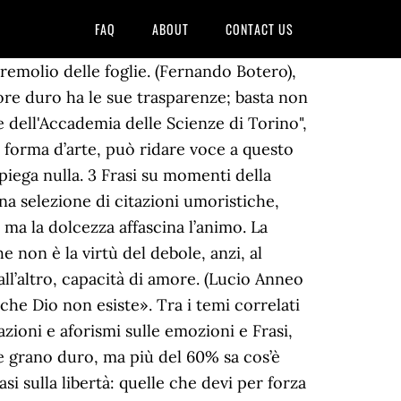
FAQ
ABOUT
CONTACT US
 di avere”. Capisco di non poter contare sul virtuoso rispetto degli altri adulti. 5 Frasi sui sentimenti I sentimenti non hanno età, non hanno sesso, ma desiderio di vita, desiderio d’amore e soprattutto di felicità. Hai anche la possibilità di disattivare questi cookie. Tra i temi correlati si veda Frasi, citazioni e aforismi sulla forza, Frasi, citazioni e aforismi sui sassi e le pietre, Frasi, citazioni e aforismi sulla debolezza e Frasi, citazioni e aforismi sulla dolcezza e tenerezza. Quale laicismo quindi? La deliziosa vecchina, sorridendo, dice: "Mi ha rivelato che, anche se appaiono sicuri, tutti hanno bisogno di me!". Mi ero ridotto a una vita quasi vegetativa: ma non animalesca. Non sono più in vigore, né l'uno né l'altro. Nondimeno, un uomo di settantanni dovrebbe ancora lasciarsi coinvolgere nell'aspetto carnale della commedia umana? (Mahatma Gandhi), L’esistenza era non solo assurda, era un duro lavoro, puramente e semplicemente. In archivio 207 frasi, aforismi, citazioni sulla generosità Generosità Nobiltà e grandezza d'animo, derivante da chiara e nobile generazione [Latino: generositas]. Belle frasi.Condividi la tua passione per le citazioni e frasi. Frasi sul vento e il mare. INDICE: Garzia Aldo, Il Papa a Cuba, 3-9. L’odio moltiplica l’odio, la violenza moltiplica la violenza, la durezza moltiplica la durezza, in una spirale discendente di distruzione. Man mano che avanziamo nella vita diventa sempre più difficile, ma nel combattere le difficoltà si sviluppa la forza interiore del cuore. (Charles Bukowski), Né io, né tu, nessuno può colpire duro come fa la vita, perciò andando avanti non è importante come colpisci, l’importante è come sai resistere ai colpi, come incassi, e se finisci al tappeto hai la forza di rialzarti. Frasi, citazioni e aforismi sulla durezza e il duro, Dalla mollezza di una spugna bagnata fino alla durezza di una pietra pomice, ci sono infinite sfumature. Unisciti a noi. Argomenti correlati Uomo Due-Giorni Essere Proprio Stesso Grande Arte Amore Mondo Stato Cosa Vita Tempo Uomini Un totale di … Questi cookie non memorizzano alcuna informazione personale. Vi proporremo alcune frasi sulla forza interiore, la forza di volontà, la forza delle donne, la forza della vita, la forza da trovare in sé stessi, la forza di andare avanti e la forza della natura. In questa sezione sono raccolti alcuni aforismi che riguardano proprio l’eleganza d’animo. 5 Frasi di auguri. (Alessandro Manzoni), Preferisco fare errori nella gentilezza e compassione che miracoli nella cattiveria e durezza. Scopri quello che MALI (m_eljaber) ha trovato su Pinterest, il luogo delle idee. Ogni essere umano è speciale, perché oltre al corpo, possiede un’anima immortale. (Friedrich Nietzsche), Il suo fisico parlava di un animo indurito, di una durezza irreversibilmente fossilizzata, il tessuto cicatriziale dell’anima. Frasi sulla sofferenza La sofferenza per un grande dolore coinvolge e