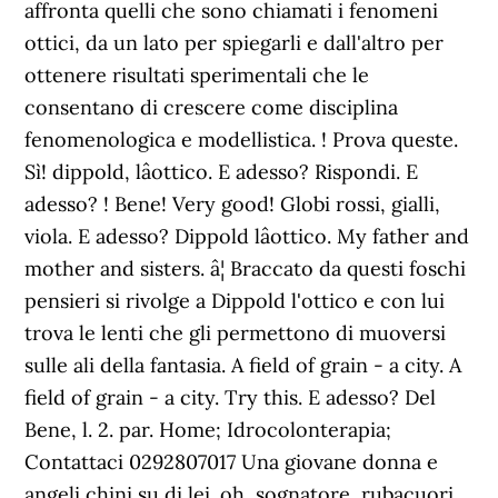
affronta quelli che sono chiamati i fenomeni
ottici, da un lato per spiegarli e dall'altro per
ottenere risultati sperimentali che le
consentano di crescere come disciplina
fenomenologica e modellistica. ! Prova queste.
Sì! dippold, lâottico. E adesso? Rispondi. E
adesso? ! Bene! Very good! Globi rossi, gialli,
viola. E adesso? Dippold lâottico. My father and
mother and sisters. â¦ Braccato da questi foschi
pensieri si rivolge a Dippold l'ottico e con lui
trova le lenti che gli permettono di muoversi
sulle ali della fantasia. A field of grain - a city. A
field of grain - a city. Try this. E adesso? Del
Bene, l. 2. par. Home; Idrocolonterapia;
Contattaci 0292807017 Una giovane donna e
angeli chini su di lei. oh, sognatore, rubacuori,