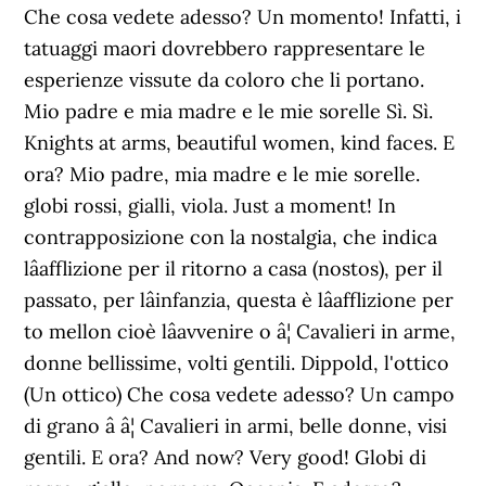
Che cosa vedete adesso? Un momento! Infatti, i
tatuaggi maori dovrebbero rappresentare le
esperienze vissute da coloro che li portano.
Mio padre e mia madre e le mie sorelle Sì. Sì.
Knights at arms, beautiful women, kind faces. E
ora? Mio padre, mia madre e le mie sorelle.
globi rossi, gialli, viola. Just a moment! In
contrapposizione con la nostalgia, che indica
lâafflizione per il ritorno a casa (nostos), per il
passato, per lâinfanzia, questa è lâafflizione per
to mellon cioè lâavvenire o â¦ Cavalieri in arme,
donne bellissime, volti gentili. Dippold, l'ottico
(Un ottico) Che cosa vedete adesso? Un campo
di grano â â¦ Cavalieri in armi, belle donne, visi
gentili. E ora? And now? Very good! Globi di