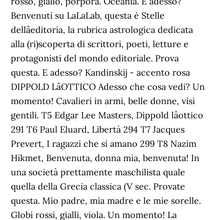
rosso, giallo, porpora. Oceania. E adesso?
Benvenuti su LaLaLab, questa è Stelle
dellâeditoria, la rubrica astrologica dedicata
alla (ri)scoperta di scrittori, poeti, letture e
protagonisti del mondo editoriale. Prova
questa. E adesso? Kandinskij - accento rosa
DIPPOLD LâOTTICO Adesso che cosa vedi? Un
momento! Cavalieri in armi, belle donne, visi
gentili. T5 Edgar Lee Masters, Dippold lâottico
291 T6 Paul Eluard, Libertà 294 T7 Jacques
Prevert, I ragazzi che si amano 299 T8 Nazim
Hikmet, Benvenuta, donna mia, benvenuta! In
una società prettamente maschilista quale
quella della Grecia classica (V sec. Provate
questa. Mio padre, mia madre e le mie sorelle.
Globi rossi, gialli, viola. Un momento! La