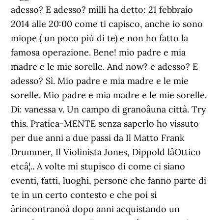
adesso? E adesso? milli ha detto: 21 febbraio
2014 alle 20:00 come ti capisco, anche io sono
miope ( un poco più di te) e non ho fatto la
famosa operazione. Bene! mio padre e mia
madre e le mie sorelle. And now? e adesso? E
adesso? Sì. Mio padre e mia madre e le mie
sorelle. Mio padre e mia madre e le mie sorelle.
Di: vanessa v. Un campo di granoâuna città. Try
this. Pratica-MENTE senza saperlo ho vissuto
per due anni a due passi da Il Matto Frank
Drummer, Il Violinista Jones, Dippold lâOttico
etcâ¦.. A volte mi stupisco di come ci siano
eventi, fatti, luoghi, persone che fanno parte di
te in un certo contesto e che poi si
ârincontranoâ dopo anni acquistando un