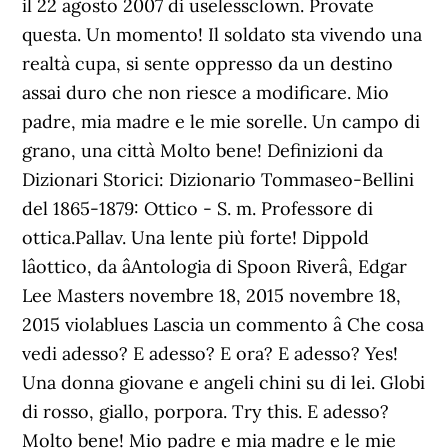
il 22 agosto 2007 di uselessclown. Provate
questa. Un momento! Il soldato sta vivendo una
realtà cupa, si sente oppresso da un destino
assai duro che non riesce a modificare. Mio
padre, mia madre e le mie sorelle. Un campo di
grano, una città Molto bene! Definizioni da
Dizionari Storici: Dizionario Tommaseo-Bellini
del 1865-1879: Ottico - S. m. Professore di
ottica.Pallav. Una lente più forte! Dippold
lâottico, da âAntologia di Spoon Riverâ, Edgar
Lee Masters novembre 18, 2015 novembre 18,
2015 violablues Lascia un commento â Che cosa
vedi adesso? E adesso? E ora? E adesso? Yes!
Una donna giovane e angeli chini su di lei. Globi
di rosso, giallo, porpora. Try this. E adesso?
Molto bene! Mio padre e mia madre e le mie