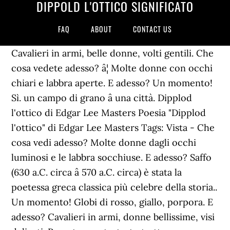
DIPPOLD L'OTTICO SIGNIFICATO
FAQ
ABOUT
CONTACT US
Cavalieri in armi, belle donne, volti gentili. Che
cosa vedete adesso? â¦ Molte donne con occhi
chiari e labbra aperte. E adesso? Un momento!
Sì. un campo di grano â una città. Dipplod
l'ottico di Edgar Lee Masters Poesia "Dipplod
l'ottico" di Edgar Lee Masters Tags: Vista - Che
cosa vedi adesso? Molte donne dagli occhi
luminosi e le labbra socchiuse. E adesso? Saffo
(630 a.C. circa â 570 a.C. circa) è stata la
poetessa greca classica più celebre della storia..
Un momento! Globi di rosso, giallo, porpora. E
adesso? Cavalieri in armi, donne bellissime, visi