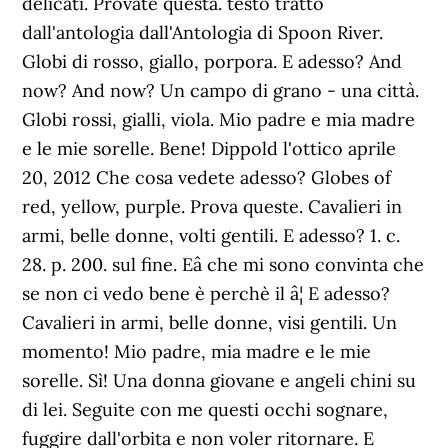
delicati. Provate questa. testo tratto
dall'antologia dall'Antologia di Spoon River.
Globi di rosso, giallo, porpora. E adesso? And
now? And now? Un campo di grano - una città.
Globi rossi, gialli, viola. Mio padre e mia madre
e le mie sorelle. Bene! Dippold l'ottico aprile
20, 2012 Che cosa vedete adesso? Globes of
red, yellow, purple. Prova queste. Cavalieri in
armi, belle donne, volti gentili. E adesso? 1. c.
28. p. 200. sul fine. Eâ che mi sono convinta che
se non ci vedo bene è perchè il â¦ E adesso?
Cavalieri in armi, belle donne, visi gentili. Un
momento! Mio padre, mia madre e le mie
sorelle. Sì! Una donna giovane e angeli chini su
di lei. Seguite con me questi occhi sognare,
fuggire dall'orbita e non voler ritornare. E