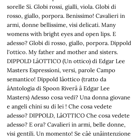
sorelle Sì. Globi rossi, gialli, viola. Globi di
rosso, giallo, porpora. Benissimo! Cavalieri in
armi, donne bellissime, visi delicati. Many
womens with bright eyes and open lips. E
adesso? Globi di rosso, giallo, porpora. Dippold
l'ottico. My father and mother and sisters.
DIPPOLD LâOTTICO (Un ottico) di Edgar Lee
Masters Espressioni, versi, parole Campo
semantico! Dippold lâottico (tratto da
âAntologia di Spoon Riverâ â Edgar Lee
Masters) Adesso cosa vedi? Una donna giovane
e angeli chini su di lei ! Che cosa vedete
adesso? DIPPOLD, LâOTTICO Che cosa vedete
adesso? E ora? Cavalieri in armi, belle donne,
visi gentili. Un momento! Se câè unâintenzione