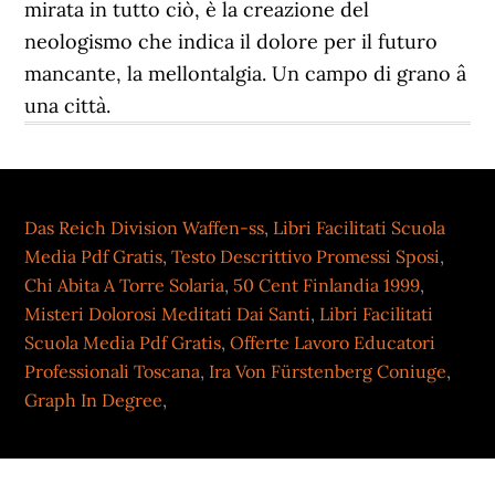
mirata in tutto ciò, è la creazione del
neologismo che indica il dolore per il futuro
mancante, la mellontalgia. Un campo di grano â
una città.
Das Reich Division Waffen-ss
,
Libri Facilitati Scuola
Media Pdf Gratis
,
Testo Descrittivo Promessi Sposi
,
Chi Abita A Torre Solaria
,
50 Cent Finlandia 1999
,
Misteri Dolorosi Meditati Dai Santi
,
Libri Facilitati
Scuola Media Pdf Gratis
,
Offerte Lavoro Educatori
Professionali Toscana
,
Ira Von Fürstenberg Coniuge
,
Graph In Degree
,