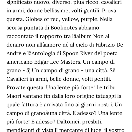
significato nuovo, diverso, piuâ ricco. cavalieri
in armi, donne bellissime, volti gentili. Prova
questa. Globes of red, yellow, purple. Nella
scorsa puntata di Booknotes abbiamo
raccontato il rapporto tra lâalbum Non al
denaro non allâamore né al cielo di Fabrizio De
Andrè e lâAntologia di Spoon River del poeta
americano Edgar Lee Masters. Un campo di
grano - â¦ Un campo di grano - una città. Sì!
Cavalieri in armi, belle donne, volti gentili.
Provate questa. Una lente più forte! Le tribù
Maori vantano fin dalla loro origine tatuaggi la
quale fattura è arrivata fino ai giorni nostri. Un
campo di granoâuna città. E adesso? Una lente
più forte! E adesso? Daltonici, presbiti,
mendicanti di vista il mercante di luce, il vostro