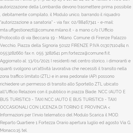
autorizzazione della Lombardia devono trasmettere prima possibile
, debitamente compilato, il Modulo unico, barrando il riquadro
“autorizzazione a sanatoria” - via fax: 02/88467341 - e-mail:
mta.uffgestioneztl@comune.milano.it - a mano c/o l’Ufficio
Protocollo di via Beccaria 19 - Milano. Comune di Firenze Palazzo
Vecchio, Piazza della Signoria 50122 FIRENZE P.IVA 01307110484 n.
0553282660 fax n. 055 3282641 pm.fortezza@comune.fi.it.
Aggiornato al: 13/01/2021 I residenti nel centro storico, i dimoranti e
quanti svolgono un'attività lavorativa che necessiti il transito nella
zona traffico limitato (ZTL) e in area pedonale (AP) possono
richiedere un permesso di transito allo Sportello ZTL ubicato
all'Ufficio Relazioni con il pubblico in piazza Biade. NCC (AUTO E
BUS TURISTICI) - TAXI NCC (AUTO E BUS TURISTICI) - TAXI
OCCASIONALI CON LICENZA DI TORINO E PROVINCIA <
Informazioni per l’invio telematico del Modulo Scarica il MOD.
Reparto Quartiere 1 Fortezza Orario apertura luglio ed agosto Via G.
Monaco,15 tel.