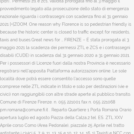
(pdf).. Permessi ztl e zcs, validità prorogata fino al 3 maggio Il
provvedimento legato alla prosecuzione dello stato di emergenza
nazionale riguarda i contrassegni con scadenza fino al 31 gennaio
2021 [+]ZOOM. One reason why Florence is so pedestrian friendly is
because the historic center is closed to traffic except for residents,
taxis and buses.Great news for … FIRENZE – É stata prorogata al 3
maggio 2021 la scadenza dei permessi ZTL e ZCS e i contrassegni
disabili (CUDE) in scadenza dal 31 gennaio 2020 a 31 gennaio 2021.
Per i possessori di Licenze fuori dalla nostra Provincia è necessario
registrarsi nell’apposita Piattaforma autorizzazioni online. Le sole
località dove potrà essere consentito l’accesso sono quelle
comprese nelle ZTL indicate in titolo e solo per destinazioni (vie e
civici) non raggiungibili con altre strade aperte al pubblico transito.
Comune di Firenze Firenze. n. 055 221001 fax n. 055 221068
pm.romana@comune.fi.it . Reparto Quartiere 1 Porta Romana Orario
apertura luglio ed agosto Piazza della Calza,2 tel. ES. ZTL XXV
Aprile corso Como (Area Pedonale), piazzale 25 Aprile nel tratto
antistante i civici 5, 7, 9, 11, 13, 15 e 10, 12, 14, 16. 1) Taxisti e NCC con