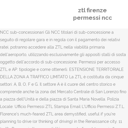
ztl firenze
permessi ncc
NCC sub-concessionari Gli NCC titolari di sub-concessione a
seguito di regolare gara e in regola con il pagamento dei relativi
ratei, potranno accedere alla ZTL nella viabilità primaria
dell'aeroporto, utilizzando esclusivamente gli appositi stalli di sosta
oggetto dell'accordo di sub-concessione. Permessi per accesso
ZTL e AP: tipologie e come ottenerli. ESTENSIONE TERRITORIALE
DELLA ZONA A TRAFFICO LIMITATO La ZTL è costituita da cinque
settori: A, B, O, F e G. Il settore A è il cuore del centro storico e
comprende anche la zona del Mercato Centrale di San Lorenzo fino
a piazza dell’Unità e della piazza di Santa Maria Novella. Polizia
Locale: Ufficio Permessi ZTL Stampa Email L'Ufficio Permessi Z.T.L.
Florence's much-feared ZTL area demystified, useful if you're
planning to drive (or thinking of driving) in the Renaissance city. 11