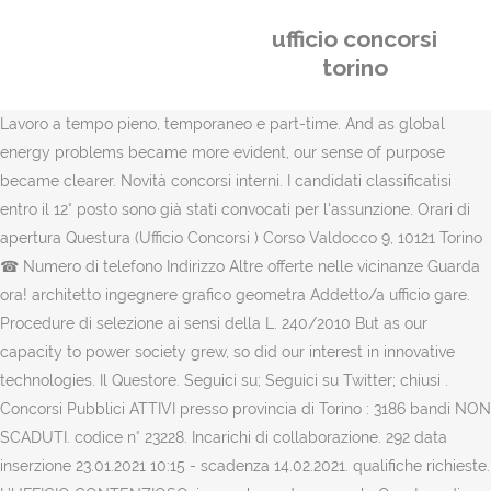
ufficio concorsi
torino
Lavoro a tempo pieno, temporaneo e part-time. And as global
energy problems became more evident, our sense of purpose
became clearer. Novità concorsi interni. I candidati classificatisi
entro il 12° posto sono già stati convocati per l'assunzione. Orari di
apertura Questura (Ufficio Concorsi ) Corso Valdocco 9, 10121 Torino
☎ Numero di telefono Indirizzo Altre offerte nelle vicinanze Guarda
ora! architetto ingegnere grafico geometra Addetto/a ufficio gare.
Procedure di selezione ai sensi della L. 240/2010 But as our
capacity to power society grew, so did our interest in innovative
technologies. Il Questore. Seguici su; Seguici su Twitter; chiusi .
Concorsi Pubblici ATTIVI presso provincia di Torino : 3186 bandi NON
SCADUTI. codice n° 23228. Incarichi di collaborazione. 292 data
inserzione 23.01.2021 10:15 - scadenza 14.02.2021. qualifiche richieste.