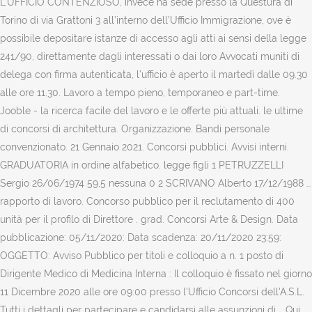
L’UFFICIO CONTENZIOSO, invece ha sede presso la Questura di
Torino di via Grattoni 3 all’interno dell’Ufficio Immigrazione, ove è
possibile depositare istanze di accesso agli atti ai sensi della legge
241/90, direttamente dagli interessati o dai loro Avvocati muniti di
delega con firma autenticata, l’ufficio è aperto il martedì dalle 09.30
alle ore 11.30. Lavoro a tempo pieno, temporaneo e part-time.
Jooble - la ricerca facile del lavoro e le offerte più attuali. le ultime
di concorsi di architettura. Organizzazione. Bandi personale
convenzionato. 21 Gennaio 2021. Concorsi pubblici. Avvisi interni.
GRADUATORIA in ordine alfabetico. legge figli 1 PETRUZZELLI
Sergio 26/06/1974 59,5 nessuna 0 2 SCRIVANO Alberto 17/12/1988 …
rapporto di lavoro. Concorso pubblico per il reclutamento di 400
unità per il profilo di Direttore . grad. Concorsi Arte & Design. Data
pubblicazione: 05/11/2020: Data scadenza: 20/11/2020 23:59:
OGGETTO: Avviso Pubblico per titoli e colloquio a n. 1 posto di
Dirigente Medico di Medicina Interna : Il colloquio è fissato nel giorno
11 Dicembre 2020 alle ore 09:00 presso l'Ufficio Concorsi dell'A.S.L.
Tutti i dettagli per partecipare e candidarsi alle assunzioni di … Qui