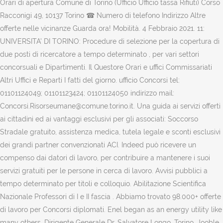
Orari di apertura Comune di Torino (Ufficio Ufficio tassa Rifiuti) Corso
Racconigi 49, 10137 Torino ☎ Numero di telefono Indirizzo Altre
offerte nelle vicinanze Guarda ora! Mobilità. 4 Febbraio 2021. 11:
UNIVERSITA' DI TORINO: Procedure di selezione per la copertura di
due posti di ricercatore a tempo determinato , per vari settori
concorsuali e Dipartimenti. Il Questore Orari e uffici Commissariati
Altri Uffici e Reparti I fatti del giorno. ufficio Concorsi tel:
01101124049; 01101123424; 01101124050 indirizzo mail:
Concorsi.Risorseumane@comune.torino.it. Una guida ai servizi offerti
ai cittadini ed ai vantaggi esclusivi per gli associati: Soccorso
Stradale gratuito, assistenza medica, tutela legale e sconti esclusivi
dei grandi partner convenzionati ACI. Indeed può ricevere un
compenso dai datori di lavoro, per contribuire a mantenere i suoi
servizi gratuiti per le persone in cerca di lavoro. Avvisi pubblici a
tempo determinato per titoli e colloquio. Abilitazione Scientifica
Nazionale Professori di I e II fascia . Abbiamo trovato 98.000+ offerte
di lavoro per Concorsi diplomati. Enel began as an energy utility like
many others. Dirigente Generale Dr. Salvatore Longo. Torino. Jooble