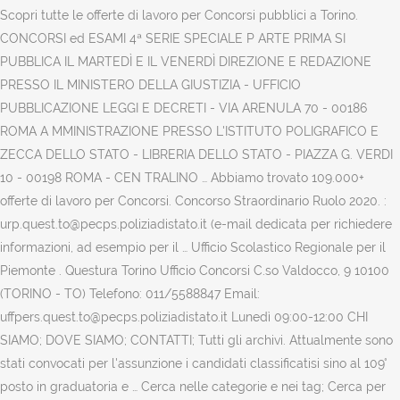
Scopri tutte le offerte di lavoro per Concorsi pubblici a Torino.
CONCORSI ed ESAMI 4ª SERIE SPECIALE P ARTE PRIMA SI
PUBBLICA IL MARTEDÌ E IL VENERDÌ DIREZIONE E REDAZIONE
PRESSO IL MINISTERO DELLA GIUSTIZIA - UFFICIO
PUBBLICAZIONE LEGGI E DECRETI - VIA ARENULA 70 - 00186
ROMA A MMINISTRAZIONE PRESSO L'ISTITUTO POLIGRAFICO E
ZECCA DELLO STATO - LIBRERIA DELLO STATO - PIAZZA G. VERDI
10 - 00198 ROMA - CEN TRALINO … Abbiamo trovato 109.000+
offerte di lavoro per Concorsi. Concorso Straordinario Ruolo 2020. :
urp.quest.to@pecps.poliziadistato.it (e-mail dedicata per richiedere
informazioni, ad esempio per il … Ufficio Scolastico Regionale per il
Piemonte . Questura Torino Ufficio Concorsi C.so Valdocco, 9 10100
(TORINO - TO) Telefono: 011/5588847 Email:
uffpers.quest.to@pecps.poliziadistato.it Lunedì 09:00-12:00 CHI
SIAMO; DOVE SIAMO; CONTATTI; Tutti gli archivi. Attualmente sono
stati convocati per l'assunzione i candidati classificatisi sino al 109°
posto in graduatoria e … Cerca nelle categorie e nei tag; Cerca per