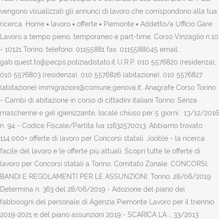
vengono visualizzati gli annunci di lavoro che corrispondono alla tua
ricerca. Home ▪ lavoro ▪ offerte ▪ Piemonte ▪ Addetto/a Ufficio Gare.
Lavoro a tempo pieno, temporaneo e part-time. Corso Vinzaglio n.10
- 10121 Torino; telefono: 01155881 fax: 0115588045 email:
gab.quest.to@pecps.poliziadistato.it U.R.P. 010 5576820 (residenza),
010 5576803 (residenza), 010 5576826 (abitazione), 010 5576827
(abitazione) immigrazioni@comune.genova.it: Anagrafe Corso Torino
- Cambi di abitazione in corso di cittadini italiani Torino: Senza
mascherine e gel igienizzante, locale chiuso per 5 giorni . 13/12/2016
n. 94 - Codice Fiscale/Partita Iva 11632570013. Abbiamo trovato
114.000+ offerte di lavoro per Concorsi statali. Jooble - la ricerca
facile del lavoro e le offerte più attuali. Scopri tutte le offerte di
lavoro per Concorsi statali a Torino. Comitato Zonale. CONCORSI,
BANDI E REGOLAMENTI PER LE ASSUNZIONI. Torino, 28/06/2019
Determina n. 363 del 28/06/2019 - Adozione del piano dei
fabbisogni del personale di Agenzia Piemonte Lavoro per il triennio
2019-2021 e del piano assunzioni 2019 - SCARICA LA … 33/2013