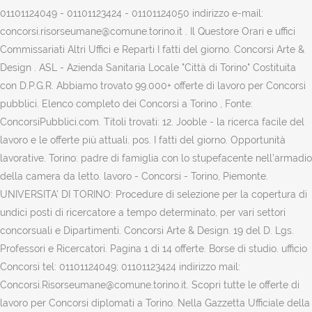
01101124049 - 01101123424 - 01101124050 indirizzo e-mail:
concorsi.risorseumane@comune.torino.it . Il Questore Orari e uffici
Commissariati Altri Uffici e Reparti I fatti del giorno. Concorsi Arte &
Design . ASL - Azienda Sanitaria Locale "Città di Torino" Costituita
con D.P.G.R. Abbiamo trovato 99.000+ offerte di lavoro per Concorsi
pubblici. Elenco completo dei Concorsi a Torino , Fonte:
ConcorsiPubblici.com. Titoli trovati: 12. Jooble - la ricerca facile del
lavoro e le offerte più attuali. pos. I fatti del giorno. Opportunità
lavorative. Torino: padre di famiglia con lo stupefacente nell’armadio
della camera da letto. lavoro - Concorsi - Torino, Piemonte.
UNIVERSITA' DI TORINO: Procedure di selezione per la copertura di
undici posti di ricercatore a tempo determinato, per vari settori
concorsuali e Dipartimenti. Concorsi Arte & Design. 19 del D. Lgs.
Professori e Ricercatori. Pagina 1 di 14 offerte. Borse di studio. ufficio
Concorsi tel: 01101124049; 01101123424 indirizzo mail:
Concorsi.Risorseumane@comune.torino.it. Scopri tutte le offerte di
lavoro per Concorsi diplomati a Torino. Nella Gazzetta Ufficiale della