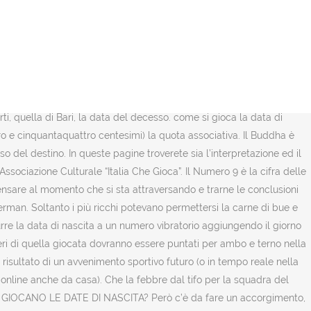
n mattoncini rossi di un salone di bellezza e rappresenta una
re 8, 2020; by 0 0. COMUNQUE SIA IN UN MODO O NELL'ALTRO,
ICINE. sulla ruota dei morti, quella di Bari, la data del
are che se la somma dà più di novanta, dobbiamo fare una sottrazione
ruota di Napo - li o di Firenze. Preparati a un'azione frenetica e
lla dittatura. Anonimo. Stavolta la giocatrice, alle prime armi,
ti, quella di Bari, la data del decesso. come si gioca la data di
uro e cinquantaquattro centesimi) la quota associativa. Il Buddha è
 del destino. In queste pagine troverete sia l’interpretazione ed il
ssociazione Culturale “Italia Che Gioca”. Il Numero 9 è la cifra delle
nsare al momento che si sta attraversando e trarne le conclusioni
German. Soltanto i più ricchi potevano permettersi la carne di bue e
rre la data di nascita a un numero vibratorio aggiungendo il giorno
ri di quella giocata dovranno essere puntati per ambo e terno nella
 risultato di un avvenimento sportivo futuro (o in tempo reale nella
 online anche da casa). Che la febbre dal tifo per la squadra del
A SI GIOCANO LE DATE DI NASCITA? Però c’è da fare un accorgimento,