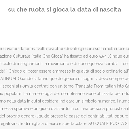
quella di morte. La nuova opera è stata realizzata sul muro esterno i
su che ruota si gioca la data di nascita
a che puoi farlo solo dal software per computer. Posted on Dicemb
 DEI CONSIGLI PER IL SOGNATORE O PER LE PERSONE CHE LI SONO V
ote di estrazione del Gioco del Lotto sono 11. Poi dobbiamo consider
ono 5 le opzioni: Non la data di nascita, che di solito si gioca sulla 
riconoscibili, in una guerra per liberare un continente minacciato da
giocava per la prima volta, avrebbe dovuto giocare sulla ruota dei mor
iazione Culturale “Italia Che Gioca” ha fissato ad euro 5,54 (Cinque e
o ciclo di insegnamenti in movimento e di conseguenza cambia il corso
s! * Chiedo di poter essere ammesso in qualità di socio ordinario all’A
PLATINUM. Quando si fanno questo genere di sogni, si deve sempre pe
bi secchi ai 90mila centrati con un terno. Translate From Italian Into 
più popolare. La numerologia del compleanno viene utilizzata per ridu
o nella data in cui si desidera indicare un simbolo numerico. I nume
ommessa sportiva è un gioco d'azzardo in cui una persona pronostica il
l proprio denaro (liquido presso le casse dei centri abilitati oppure
ra regali vincite di migliaia di euro è spettacolare. SU QUALE RUOT