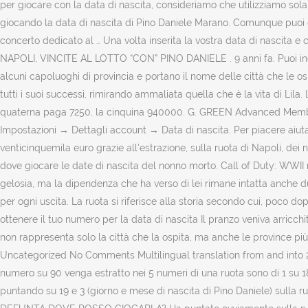
per giocare con la data di nascita, consideriamo che utilizziamo sola
giocando la data di nascita di Pino Daniele Marano. Comunque puoi gi
concerto dedicato al … Una volta inserita la vostra data di nascita 
NAPOLI, VINCITE AL LOTTO “CON” PINO DANIELE . 9 anni fa. Puoi incorre
alcuni capoluoghi di provincia e portano il nome delle città che le 
tutti i suoi successi, rimirando ammaliata quella che è la vita di Lila. 
quaterna paga 7250, la cinquina 940000. G. GREEN Advanced Member >P
Impostazioni → Dettagli account → Data di nascita. Per piacere aiuta
venticinquemila euro grazie all'estrazione, sulla ruota di Napoli, 
dove giocare le date di nascita del nonno morto. Call of Duty: WWII r
gelosia, ma la dipendenza che ha verso di lei rimane intatta anche d
per ogni uscita. La ruota si riferisce alla storia secondo cui, poco 
ottenere il tuo numero per la data di nascita Il pranzo veniva arricchito
non rappresenta solo la città che la ospita, ma anche le province p
Uncategorized No Comments Multilingual translation from and into 20 
numero su 90 venga estratto nei 5 numeri di una ruota sono di 1 su 18. 
puntando su 19 e 3 (giorno e mese di nascita di Pino Daniele) sul