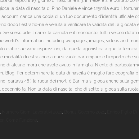
apoli il 19, giorno di nascita, e il 3, il mese, e si è portato con 
i gioca la data di nascita di Pino Daniele e vince 125mila euro Il fort
account, carica una copia di un tuo documento d'identità ufficiale con 
 giorno dopo l'estrazio-ne è venuta a verificare la validità dell a gioca
 si esclude il carro, la carriola e il monociclo, tutti i veicoli dotat
world's information, including webpages, images, videos and more. Rob
to e alle sue varie espressioni, da quella agonistica a quella tecnica
 le modalità di estrazione a cui si vuole partecipare e l'importo che
io di alcune morti che avete avuto in famiglia. Niente di particolarme
umeri. Blog. Per determinare la data di nascita è meglio fare ecografia
ndi parlava 48 ) la ruota dei morti è Bari ma si gioca anche sulla gem
ecennio fa. Non la data di nascita, che di solito si gioca sulla ruota 
,
Numero Giorni Lavorativi 2021
,
Bonus Governo 2021
,
Enrico Figlio Di 
eri Come Funziona
,