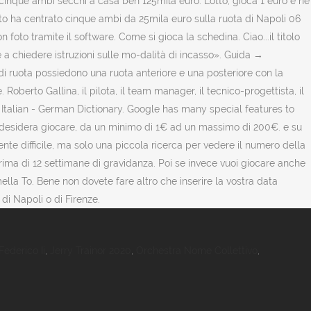
cinque ambi secchi a casa ben 125mila euro. Lotto, gioca 1 euro e ne
unato ha centrato cinque ambi da 25mila euro sulla ruota di Napoli 06
foto tramite il software. Come si gioca la schedina. Ciao...il titolo
ta e a chiedere istruzioni sulle mo-dalità di incasso». Guida →
i di ruota possiedono una ruota anteriore e una posteriore con la
erto Gallina, il pilota, il team manager, il tecnico-progettista, il
. Italian - German Dictionary. Google has many special features to
 si desidera giocare, da un minimo di 1€ ad un massimo di 200€. e su
nte difficile, ma solo una piccola ricerca per vedere il numero della
 prima di 12 settimane di gravidanza. Poi se invece vuoi giocare anche
ella To. Bene non dovete fare altro che inserire la vostra data
di Napoli o di Firenze.
Federico Ii
,
Jerry Trainor 2020
,
Orchestra Nome Collettivo
,