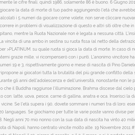
mente le cifre finali, quindi 1986, solamente 86 è buono. 6 Giugno 20
ocare la data di morte di tuo padre aggiungendo l'età che avrebbe av
e calcolati i 5 numeri da giocare come volete, non serve cliccare nu
re in problemi di visualizzazione di questo e altri siti oltre che in 
ospitano, mentre la Ruota Nazionale non è legata a nessuna città. L’
La vincita di una ambo in sestina su ruota fissa (al netto della detrazion
LATINUM. su quale ruota si gioca la data di morte. In caso di numer
temi grazie mille, vi ricompenserò con i punti. L’anonimo vincitore 
dei numeri 19 e 3, rispettivamente giorno e mese di nascita di Pino 
ipropone ai giocatori tutta la brutalità del più grande conflitto dell
urante gli anni dell’adolescenza e dell’università, nonostante non le
dopo che il Buddha raggiunse l'illuminazione, Brahma discese dal ciel
 con: latte, uova, pesce, carne di gallina, anatra e oca. Inserisci la da
iù vicine. Se l'età supera i 90, dovete sommare i numeri tra di loro
languages. Se giochiamo per tutte le varie poste vanno divise per die
Negli anni 70 mio nonno con la sua data di nascita ha vinto 40 milioni 
la ruota di Napoli, hanno centrato vincite molto alte. 19 Novembr