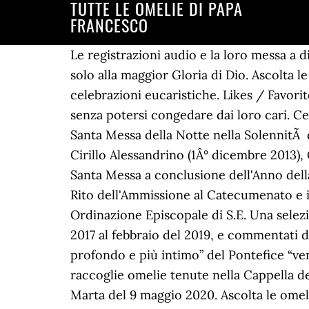
TUTTE LE OMELIE DI PAPA
FRANCESCO
Le registrazioni audio e la loro messa a di
solo alla maggior Gloria di Dio. Ascolta 
celebrazioni eucaristiche. Likes / Favorit
senza potersi congedare dai loro cari. C
Santa Messa della Notte nella SolennitÃ d
Cirillo Alessandrino (1Â° dicembre 2013),
Santa Messa a conclusione dell'Anno dell
Rito dell'Ammissione al Catecumenato e 
Ordinazione Episcopale di S.E. Una selezi
2017 al febbraio del 2019, e commentati 
profondo e più intimo” del Pontefice “ve
raccoglie omelie tenute nella Cappella d
Marta del 9 maggio 2020. Ascolta le omeli