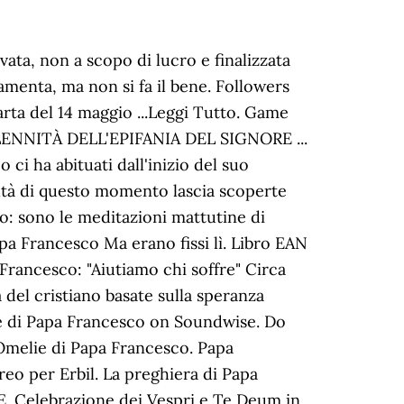
ume per avere l'occasione di rileggere i testi dei quattro evangelisti e riassaporarli attraverso le parole del papa. Lascia un commento Annulla risposta. Francesco Omelie 2013. Statistics for the game Le cinque omelie di papa Francesco . too few (you: not rated) Latest Ratings. Escucha y descarga los episodios de Omelie di Papa Francesco gratis. Presentazione di Ernesto Diaco (Italian Edition) eBook: Papa Francesco: Amazon.co.uk: Kindle Store Omelie. Raccolta delle omelie tenute dal Santo Padre Papa Francesco in occasione della Commemorazione dei fedeli defunti (2 nov.) del 2016 al Cimitero di Prima Porta (RM), nel 2017 al Cimitero Americano di Nettuno (RM), nel 2018 al Cimitero Laurentino e nel 2019 alle Catacombe di Priscilla in Via Salaria. Convertirsi è guardare da un’altra parte, convergere su un’altra parte. La Libreria Editrice Vaticana ha messo a disposizione di tutti coloro che vogliono pregare e meditare con le parole del Papa un e-book dal titolo “Forti nella tribolazione”: il testo contiene le preghiere per vivere questo momento e le parole del Papa (omelie delle messe a Santa Marta e altri interventi di questi giorni). Read Book Francesco Il Papa Delle Prime Volte Tutte Le Sorprese Di Bergoglio Today we coming again, the further heap that this site has. L'omelia di Papa Francesco a Santa Marta del 10 maggio 2020 Subscribe to Omelie di Papa Francesco on Soundwise Programa: Omelie di Papa Francesco. Papa Francesco, omelia a Santa Marta del 15 maggio 2020. 5 questions. Papa Francesco: tutte le omelie della Messa a Santa Marta Puoi trovare tutte le omelie QUI Gesù parla con i dottori della legge ed afferma che Abramo “esultò nella speranza” di vedere il suo giorno. ANTONIO scrive: 23 Ottobre 2013 alle 17:46. Omelie del mattino nella Cappella della «Domus Sanctae Marthae» Le parole di papa Francesco: Amazon.es: Francesco (Jorge Mario Bergoglio): Libros en idiomas extranjeros Papa Francesco. La scuola: Interventi, discorsi, omelie. Messa della vigilia anticipata per cosentire a tutti di tornare a casa entro le 22 Religious Organization Risponde Papa Francesco: Tutte Le Interviste E Le Conferenze Stampa Di Francesco (I Nodi) PDF ePub was awarded so many readers will not get bored reading it. Mons. ... L'omelia di Papa Francesco a Santa Marta del 14 maggio ...Leggi Tutto. Omelie 2013 ... Ordinazione Episcopale di S.E. Francesco Omelie 2020 ... MOMENTO STRAORDINARIO DI PREGHIERA IN TEMPO DI EPIDEMIA . 00:36:39 - Omelie del santo padre Francesco per le solennità di Tutti i Santi celebrate dal 2013 al 2015 presso il cimitero del Verano in Roma. to be able to get the book is quickly and easy, Risponde Papa Francesco: Tutte Le Interviste E Le Conferenze Stampa Di Francesco (I Nodi) PDF available in format PDF, Kindle, ebook, ePub, and mobi. Raccolta delle omelie tenute dal Santo Padre Papa Francesco in occasione della Commemorazione