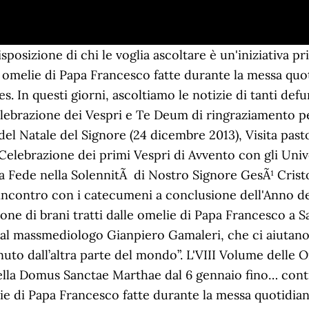
sposizione di chi le voglia ascoltare è un'iniziativa pr
le omelie di Papa Francesco fatte durante la messa quot
es. In questi giorni, ascoltiamo le notizie di tanti de
elebrazione dei Vespri e Te Deum di ringraziamento pe
el Natale del Signore (24 dicembre 2013), Visita past
 Celebrazione dei primi Vespri di Avvento con gli Uni
a Fede nella SolennitÃ di Nostro Signore GesÃ¹ Crist
incontro con i catecumeni a conclusione dell'Anno de
one di brani tratti dalle omelie di Papa Francesco a 
dal massmediologo Gianpiero Gamaleri, che ci aiutano
nuto dall’altra parte del mondo”. L'VIII Volume delle
ella Domus Sanctae Marthae dal 6 gennaio fino… cont
e di Papa Francesco fatte durante la messa quotidiana