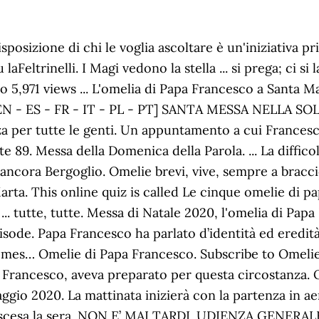
 2013), Santa Messa in suffragio dei Cardinali e Vescovi defunti nel corso dellâanno (4 novembre 2013), Santa Messa nella SolennitÃ di tutti i Santi (1Â° novembre 2013), Santa Messa per la Giornata della Famiglia (27 ottobre 2013), Santa Messa in occasione della Giornata Mariana (13 ottobre 2013), Santa Messa nella Piazza San Francesco di Assisi (4 ottobre 2013), Santa Messa per la Giornata dei Catechisti (29 settembre 2013), Visita Pastorale a Cagliari - Santa Messa nel Piazzale antistante il Santuario di Nostra Signora di Bonaria (22 settembre 2013), Veglia di preghiera per la pace (7 settembre 2013), Santa Messa per l'inizio del Capitolo Generale dell'Ordine di Sant'Agostino (Basilica di Sant'Agostino in Campo Marzio a Roma, 28 agosto 2013), Santa Messa nella SolennitÃ dell'Assunzione della Beata Vergine Maria - Castel Gandolfo (15 agosto 2013), Santa Messa nella Chiesa del GesÃ¹ a Roma in occasione della Festa di Sant'Ignazio di Loyola (31 luglio 2013), Santa Messa per la XXVIII Giornata Mondiale della GioventÃ¹ - Rio de Janeiro (28 luglio 2013), Giornata Mondiale delle Comunicazioni Sociali, Giornata Mondiale della Preghiera per le Vocazioni. Col tempo questo materiale si è però arricchito di molti altri interventi (udienze generali, angelus, Antonio Spadaro. Visita Pastorale di Papa Francesco alla Diocesi di Palermo: Celebrazione della Santa Messa nella Memoria liturgica del Beato Pino Puglisi al Foro Italico (15 settembre 2018) [ Francese - Inglese - Italiano - Portoghese - Spagnolo - Tedesco] Nella Cappella Domus Sanctae Marthae: 7 Le parole di papa Francesco: Amazon.es: Francesco (Jorge Mario Bergoglio): Libros en idiomas extranjeros A mio giudizio la grandezza Papa Francesco non sta tanto nell’intercettare i problemi, le esigenze, le aspettative degli uomini: tutte le persone sensibili avvertono i problemi degli altri e, chi più, chi meno, se ne fa carico e ciascuno, se sensibile, nel suo piccolo cerca di fare ciò che può per risolverli e per alleviare i disagi e le sofferenze degli altri. Papa Francesco, omelia a Santa Marta del 13 maggio 2020. No one has rated this game yet. Senza di Lui viviamo una doppia vita: cristiani a parole, “mondani” nei fatti. Un appuntamento a cui Francesco ci ha abituati dall'inizio del suo Pontificato . Francesco Omelie 2013. Le omelie di Papa Francesco a Santa Marta. Omelie 2013 . પાઓલો ટેસ્સિઓન પર લખેલું 2 જાન્યુઆરી, 2020 1 જાન્યુઆરી, 2020 Sono riflessioni che hanno al centro il primo annuncio, il ‘kerygma’: “Gesù Cristo ti ama, ha dato la sua vita per salvarti, e adesso è … 8 min MAY 13. Le omelie e i messaggi pronunciati da papa Francesco durante la Settimana Santa 2013 già impaginati per un libretto di 12 pagine, formato A5. To firm your curiosity, we find the money for the favorite francesco il papa delle prime volte tutte le sorprese di bergoglio wedding … Ascolta le omelie di Papa Francesco fatte durante la messa quotidiana a Santa Marta e in altre celebrazioni eucaristiche. Quelle parole che dice il S.Padre non e facile commentarle. Ricca di appuntamenti la domenica 7 marzo, che vedrà il Papa spostarsi tra il Kurdistan iracheno e la Piana di Ninive. L'omelia di Papa Francesco a Santa Marta del 4 maggio 2020 Subscribe to Omelie di Papa Francesco on Soundwise Programa: Omelie di Papa Francesco. Piazza San Pietro Mercoledì, 12 giugno 2013 . Le prove della vita si mutano così in occasioni per crescere nella fede e nella carità. Tiempo: 09:53 Subido 11/05 a … Sagrato della Basilica di San Pietro Venerdì, 27 marzo 2020 . Pensiamo a loro e preghiamo per loro. Il libro Leggi tutto… «Buona sera!». Lo Spirito ci fa vivere da risorti ... Leggi tutte le Storiebrevi; L'omelia di Papa Francesco a Santa Marta del 13 maggio 2020. Where To Download Francesco Il Papa Delle Prime Volte Tutte Le Sorprese Di Bergogliodelle prime volte tutte le sorprese di bergoglio is additionally useful. No one has faved this game yet. L'omelia di Papa Francesco a Santa Marta del 12 maggio ...Leggi Tutto. Play Count. Un vol