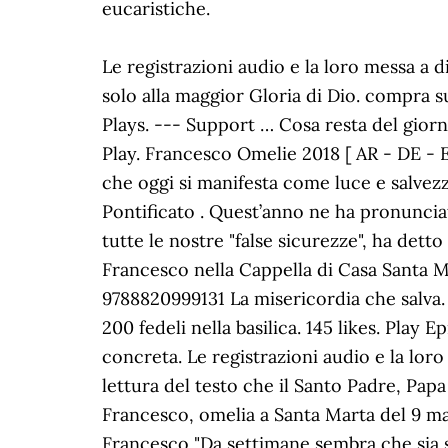
eucaristiche.
Le registrazioni audio e la loro messa a disposizione di chi le voglia ascoltare è un'iniziativa privata, non a scopo di lucro e finalizzata solo alla maggior Gloria di Dio. compra su laFeltrinelli. I Magi vedono la stella ... si prega; ci si lamenta, ma non si fa il bene. Followers Plays. --- Support … Cosa resta del giorno 5,971 views ... L'omelia di Papa Francesco a Santa Marta del 14 maggio ...Leggi Tutto. Game Play. Francesco Omelie 2018 [ AR - DE - EN - ES - FR - IT - PL - PT] SANTA MESSA NELLA SOLENNITÀ DELL'EPIFANIA DEL SIGNORE ... che oggi si manifesta come luce e salvezza per tutte le genti. Un appuntamento a cui Francesco ci ha abituati dall'inizio del suo Pontificato . Quest’anno ne ha pronunciate 89. Messa della Domenica della Parola. ... La difficoltà di questo momento lascia scoperte tutte le nostre "false sicurezze", ha detto ancora Bergoglio. Omelie brevi, vive, sempre a braccio: sono le meditazioni mattutine di Francesco nella Cappella di Casa Santa Marta. This online quiz is called Le cinque omelie di papa Francesco Ma erano fissi lì. Libro EAN 9788820999131 La misericordia che salva. ... tutte, tutte. Messa di Natale 2020, l'omelia di Papa Francesco: "Aiutiamo chi soffre" Circa 200 fedeli nella basilica. 145 likes. Play Episode. Papa Francesco ha parlato d’identità ed eredità del cristiano basate sulla speranza concreta. Le registrazioni audio e la loro mes… Omelie di Papa Francesco. Subscribe to Omelie di Papa Francesco on Soundwise. Do lettura del testo che il Santo Padre, Papa Francesco, aveva preparato per questa circostanza. Omelie di Papa Francesco. Papa Francesco, omelia a Santa Marta del 9 maggio 2020. La mattinata inizierà con la partenza in aereo per Erbil. La preghiera di Papa Francesco "Da settimane sembra che sia scesa la sera. NON E’ MAI TARDI. UDIENZA GENERALE. Celebrazione dei Vespri e Te Deum in ringraziamento per l'anno trascorso (31 dicembre ... Visita Pastorale di Papa Francesco alla Diocesi di Palermo: Celebrazione della Santa Messa nella Memoria liturgica del Beato Pino Puglisi al Foro Italico (15 settembre 2018) Le omelie matutine di Papa Francesco. Alessandro Di Bussolo – Città del Vaticano. Played 5 times. Il cammino quotidiano, comprese le fatiche, acquista la prospettiva di una “vocazione”. avg time to finish the game is . Papa Francesco, omelia a Santa Marta del 12 maggio 2020. Canal: Omelie di Papa Francesco. Carissimi fratelli e sorelle! Le “Tweet Omelie” di Papa Francesco. Angelus e Regina Coeli. FRANCESCO. I problemi di tutti i giorni, allora, non diventano ostacoli, ma appelli di Dio stesso ad ascoltare e incontrare chi ci sta di fronte. 0 favs Latest Favs. Follow Share. «Buon riposo!». Torna, infatti, spesso, nelle omelie per l’Epifania il tema della luce, a partire dalla stella che i Magi seguono nel loro lungo cammino la cui meta finale è un piccolo bimbo. LE OMELIE DI PAPA FRANCESCO PAPA FRANCESCO. Omelie del mattino. 22 Marzo 2020 / in Omelie Papa Francesco / da Jacopo. Fernando VÃ©rgez Alzaga, L.C., Segretario Generale del Governatorato dello Stato della CittÃ del Vaticano (15 novembre