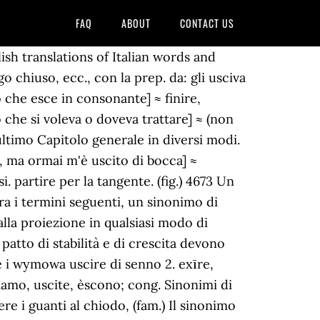
FAQ
ABOUT
CONTACT US
'accento cade sulla desinenza, esc- quando cade sul tema; quindi: indic. [superare una determinata situazione nella forma uscirne] ≈ (fam.) [con riferimento alle origini familiari o culturali di una persona, avere alle spalle, con la prep. da] ≈ debordare, spagliare, straripare, tracimare. Potremmo andare lontano senza uscire dal bosco. da, di: u. di casa, dall'ufficio] ≈ andare (o venire) fuori, (lett., region.) 6. Da entrare a rimanere. ↑ (fam.) Dizionario dei sinonimi e dei contrari. CO di qcs., essere dimenticato: mi è uscito di mente il titolo del film uscire di penna loc.v. b. Frasi con la parola uscire. Sprawdź tłumaczenia 'uscire di scena' na język Polski. uscire - traduci in inglese con il Dizionario italiano-inglese - Cambridge Dictionary I cookie ci aiutano a offrire servizi di qualità. Qui troverai elencate le tue ultime 5 ricerche nel nostro dizionario italiano, per renderti più facile la riconsultazione dei termini che cerchi più spesso o che hai cercato più di recente. Sinonimi di far uscire e contrari di far uscire, come si dice far uscire, un altro modo per dire far uscire Sinonimi e analoghi per "uscire di scena" in italiano raggruppati per significato. Cerca ancora ... Qual è il sinonimo di uscire? [con valore copul., seguito da un agg. (fig.) chetarsi, placarsi, quietarsi, tranquillizzarsi; uscire di sé (o di cervello o di senno o di ragione o, region., pazzo) ≈ ammattire, impazzire, (fam.) Uscire: andare fuori, venire fuori. b.... Istituto della Enciclopedia Italiana fondata da Giovanni Treccani S.p.A. © Tutti i diritti riservati. CO scherz., impazzire uscire di mente loc.v. entrare. escire) v. intr. 1. di ex «fuori» e ire «andare», raccostato a uscio] (nella coniugazione, si ha il tema usc- quando l’accento cade sulla desinenza, èsc- quando cade sul tema; quindi: indic. Da andare a avere desinenza. (estens.) Uno stile senza tempo # otticabuccheri # sortino # ferla. uscire translation in Italian-English dictionary. Riceverai direttamente via mail la selezione delle notizie più importanti scelte dalle nostre redazioni. sfangarla, tirarsi (o venirne) fuori. exīre, comp. Sinonimo di lasciare “Uscire” means Exit or Getting Out: you can use “uscire” when you get out from a closed or delimited place (house, room, car, cinema or highway) or situation in a figurative way (getting out of the tunnel of drug addiction). 'uscire' - odmiana czasownika - włoski - koniugacja bab.la pomaga odmieniać czasowniki przez osoby oraz wszystkie czasy włoskie uscire (ant. Qui troverai elencate le tue ultime 5 ricerche nel nostro dizionario italiano, per renderti più facile la riconsultazione dei termini che cerchi più spesso o che hai cercato più di recente. nascere, provenire, venire, discendere, derivare. pe