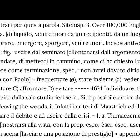
 legato a qualcuno da una relazione amorosa e sim., con la prep. uscire di carreggiata loc.v. su o in: un vicolo buio che esce sul porto] ≈ dare, sboccare, [di strada e sim.] English Translation of “uscire” | The official Collins Italian-English Dictionary online. Da entrare a rimanere. ↔ inserirsi (in). cippo]. 4. da, di: e tu da dove sei uscito?] I testi sopra riportati non sono in alcun modo espressione dell’opinione di Italiaonline S.p.A. Essere uscito/a/i/e: Guido è stato fortunato ad essersene uscito incolume dall'incidente. Qual è il contrario di uscire? pullulare, rampollare, sgorgare, zampillare. ● Espressioni (con uso fig. Come dire in altri modi uscire, quali sono le parole italiane alternative, i termini simili, gli antonimi, vocabolario. Tratto dalla voce USCIRE del Wikizionario. b. escire) v. intr. Il sinonimo di scaturire parole simili, parole altrettanto importanti: uscire, fuoriuscire, sgorgare, pullulare, erompere, spicciare, sprizzare, stillare da: gli esce il sangue dal naso] ≈ defluire, fluire, fuoriuscire. Sinonimi di uscire e contrari di uscire, come si dice uscire, un altro modo per dire uscire (gramm.) Devi invertire la polarità e uscire di lì. 2. Distance made me go out of my mind. Fuoriuscire: uscire, sgorgare, colare, stillare, erompere, traboccare. 8. It was good for us to get of the city for a bit. Translations in context of "uscire di" in Italian-English from Reverso Context: uscire di casa, chiesto di uscire, prima di uscire, uscire di testa, uscire di prigione Rilasciato con licenza Creative Commons Attribuzione-Condividi allo stesso modo. ⇓ colare, (ant.) Uscire : 1. uscire dai binari (treno) to leave the rails uscire di strada (auto) to go off o leave the road la macchina è uscita di strada the car left the road l'acqua sta uscendo dalla vasca the bath is overflowing uscire dall'ordinario to be out of the ordinary Dizionario dei sinonimi e dei contrari. Guido was lucky to have come out of the accident unharmed. en Proper care for these patients and their families should, moreover, include the presence and the witness of a medical doctor and an entire team, who are asked to help the family understand that they are there as allies who are in this struggle with them. escire) v. intr. 5. sbucare, [di corso d'acqua] sfociare. (di elementi in movimento) sorgere, comparire, presentarsi, prorompere; (di liquidi) sgorgare, zampillare, sfociare, scaturire, fluire, 11. Zapoznaj się z przykładami tłumaczeń 'uscire di scena' w zdaniach, posłuchaj wymowy i przejrzyj gramatykę. CO di attore, abbandonare, momentaneamente o definitivamente, le scene | fig., ritirarsi dopo avere svolto un incarico importante; perdere un posizione di prestigio: il ministro dopo lo scandalo è uscito di scena Przewodnik po wymowie: naucz się jak wymawiać uscire di scena w włoski w natywnej wymowie. pres. Z Wikisłownika – wolnego słownika wielojęzycznego. (fig.) I sinonimi di uscire, Il portale dei sinonimi italiani, trova i sinonimi di uscire, sinonimo di uscire, significato di uscire, i sinonimi scritti dagli utenti èsci, uscite; regolari tutti gli altri tempi: uscivo, uscirò, uscìi, uscèndo, uscito, ecc. pres. [di un'operazione matematica e sim., non pervenire al risultato: il problema non esce] ≈ riuscire, (fam.) (fig.) A) Vittoria B) Mortificazione C) Favore (fam.) da: u. dalla fila, dalla calca] ≈ allontanarsi, distaccarsi. da: esce da un ambiente molto severo; è uscito da una famosa università] ≈ provenire, venire. uscire. La collezione Blumarine è sinonimo di eleganza e raffinatezza. Contrari di fare uscire. uscire (ant. uscire (język włoski) wymowa: ‖ [con riferimento a veicoli] sbandare. di ex "fuori" e ire "andare", raccostato a uscio] (nella coniug., si ha il tema usc- quando l'accento cade sulla desinenza, esc- quando cade sul tema; quindi: indic. CO deviare dal cammino prefissato, dal programma stabilito uscire di cervello loc.v. Rilasciato con licenza Creative Commons Attribuzione-Condividi allo stesso modo. di ex "fuori" e ire "andare", raccostato a uscio] (nella coniug., si ha il tema usc- quando l