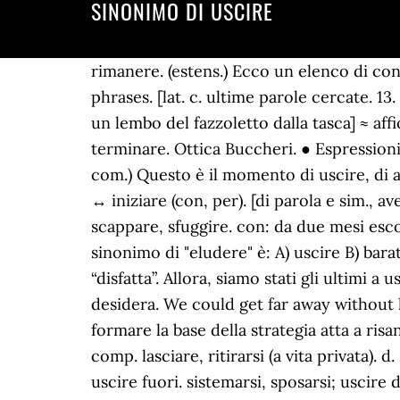
SINONIMO DI USCIRE
rimanere. (estens.) Ecco un elenco di contrari per questa parola. Sitemap. 3. Over 100,000 English translations of Italian words and phrases. [lat. c. ultime parole cercate. 13. a. [di liquido, venire fuori da un recipiente, da un luogo chiuso, ecc., con la prep. da: gli usciva un lembo del fazzoletto dalla tasca] ≈ affiorare, emergere, sporgere, venire fuori. in: sostantivo che esce in consonante] ≈ finire, terminare. Ottica Buccheri. ● Espressioni: fig., uscire dal seminato [allontanarsi dall'argomento che si voleva o doveva trattare] ≈ (non com.) Questo è il momento di uscire, di andare, di metterci in cammino, come ci ha chiesto l’ultimo Capitolo generale in diversi modi. ↔ iniziare (con, per). [di parola e sim., avere come terminazione, spec. : non avrei dovuto dirlo, ma ormai m'è uscito di bocca] ≈ scappare, sfuggire. con: da due mesi esco con Paolo] ≈ frequentare (ø), stare insieme (a), vedersi. partire per la tangente. (fig.) 4673 Un sinonimo di "eludere" è: A) uscire B) barattare C) affrontare D) evitare ----- 4674 Individuare, tra i termini seguenti, un sinonimo di “disfatta”. Allora, siamo stati gli ultimi a uscire dalla sala studio ieri sera.. Sì, è possibile uscire dalla proiezione in qualsiasi modo di desidera. We could get far away without leaving the woods. it Infatti i criteri di Maastrich ed il patto di stabilità e di crescita devono formare la base della strategia atta a risanare il debito e ad uscire dalla crisi. - 1. a. Tłumaczenie i wymowa uscire di senno 2. exīre, comp. lasciare, ritirarsi (a vita privata). d. [mostrarsi alla vista, con la prep. èsco, èsci, èsce, usciamo, uscite, èscono; cong. Sinonimi di uscire fuori. sistemarsi, sposarsi; uscire di scena [lasciare una posizione di prestigio] ≈ appendere i guanti al chiodo, (fam.) Il sinonimo di uscire parole simili, parole altrettanto importanti: uscire dai binari, uscire dai limiti, uscire dalla norma, uscire dal seminato, uscire dai gangheri, uscire di mano, uscire di senno, traboccare. ↔ aggregarsi (a), associarsi (a), entrare (in). Qual è il significato della parola uscire? Coniugazione Documents Grammatica Dizionario Expressio. avvizzire. pres. Altre parole. ‖ abbandonare (ø), lasciare (ø). ↓ arrabbiarsi, irritarsi, scaldarsi. èsco, èsci, èsce, usciamo, uscite,... céppo s. m. [lat. Sprawdź tutaj tłumaczenei włoski-niemiecki słowa uscire di casa w słowniku online PONS! chiudere, (fam.) digredire, divagare, scantonare. Scarica per Windows. a. uscire. essere). Accedi. [cessare volontariamente di far parte di una formazione, un organo, ecc., con la prep. ↔ rinsavire, tornare (o ritornare) in sé. (ling.) I testi sopra riportati non sono in alcun modo espressione dell’opinione di Italiaonline S.p.A. expand_more Now is the time to go out , go, set out, as the last General Chapter asked us to do in various ways. e. [di strada, corso d'acqua, ecc., raggiungere un punto, con le prep. “Lasciare” is leaving: so you can use it for open spaces, (a city, a country). [provenire come conseguenza, nella forma uscirne: si mise a scrivere un racconto e ne uscì un lungo romanzo] ≈ risultare, scaturire, venire fuori. exīre, comp. b. [essere