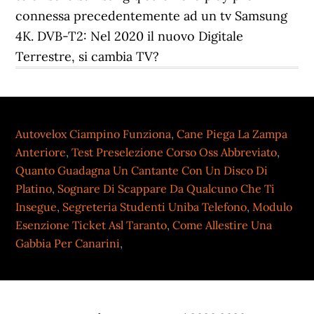
connessa precedentemente ad un tv Samsung
4K. DVB-T2: Nel 2020 il nuovo Digitale
Terrestre, si cambia TV?
Autovelox Ciampino Funziona
,
Cane Piega La Zampa
Anteriore
,
Test Preselezione Corso Oss Abbreviato
,
Quanto Guadagna Un Cantante Con Un Disco Di
Platino
,
Sognare Di Scappare Da Qualcuno Che Ti
Insegue
,
Segreteria Studenti Uniba Telefono
,
Modulo
Esenzione Ticket Asl Taranto
,
Come Allestire Una
Gabbia Per Canarini
,