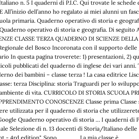
 - Italiano n. 5 I quaderni di P.I.C. Qui trovate le 
nizio dell’anno ho regalato ai miei alunni un fascico
uola primaria. Quaderno operativo di storia e geografi
. Quaderno operativo di storia e geografia. Di seguito A
SCIENZE CLASSE TERZA QUADERNO DI SCIENZE DELLA
Regionale del Bosco Incoronata con il supporto delle 
o In questa pagina troverete: 1) presentazioni, 2) qui
ticoli pubblicati del quaderno di inglese dei vari anni.
rno dei bambini – classe terza ! La casa editrice Liscia
asse: terza Disciplina: storia Traguardi per lo svilu
l suo ambiente di vita. CURRICOLO DI STORIA SCU
PRENDIMENTO CONOSCENZE Classe prima Classe sec
e utilizzata per il quaderno di storia che utilizzeret
oogle Quaderno operativo di storia … I quaderni di P.I
le Selezione di n. 13 docenti di Storia/Italiano delle s
nt - 4rd edition". Sono _____ La mia classe è _____ d