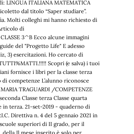
schede di: LINGUA ITALIANA MATEMATICA
letto dal titolo “Saper studiare”.
a. Molti colleghi mi hanno richiesto di
rticolo di
 CLASSE 3^B Ecco alcune immagini
guide del "Progetto Life" E adesso
z, 3) esercitazioni. Ho cercato di
 TUTTI%MATTI.!!!!! Scopri (e salva) i tuoi
ni fornisce i libri per la classe terza
ppo di competenze L’alunno riconosce
OLA PRIMARIA TRAGUARDI /COMPETENZE
onda Classe terza Classe quarta
e in terza. 21-set-2019 - quaderno di
.C. Direttiva n. 4 del 5 gennaio 2021 in
cuole superiori di II grado, per il
ella Il mese inserito è solo per