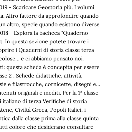
019 - Scaricare Geostoria più. I volumi
fia. Altro fattore da approfondire quando
un altro, specie quando esistono diverse
-2018 - Esplora la bacheca "Quaderno
. In questa sezione potete trovare i
oprire i Quaderni di storia classe terza
icolose… e ci abbiamo pensato noi.
iti: questa scheda è concepita per essere
e 2 . Schede didattiche, attività,
esie e filastrocche, cornicette, disegni e…
enuti originali e inediti. Per la 1ª classe
taliano di terza Verifiche di storia
ene, Civiltà Greca, Popoli Italici, i
a dalla classe prima alla classe quinta
 tutti coloro che desiderano consultare