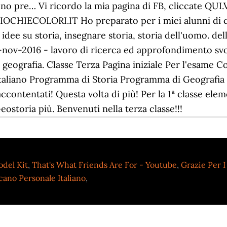
ono pre… Vi ricordo la mia pagina di FB, cliccate QUI.
GIOCHIECOLORI.IT Ho preparato per i miei alunni di c
e idee su storia, insegnare storia, storia dell'uomo. 
8-nov-2016 - lavoro di ricerca ed approfondimento svo
geografia. Classe Terza Pagina iniziale Per l'esame 
aliano Programma di Storia Programma di Geografia 
 accontentati! Questa volta di più! Per la 1ª classe el
eostoria più. Benvenuti nella terza classe!!!
odel Kit
,
That's What Friends Are For - Youtube
,
Grazie Per 
cano Personale Italiano
,