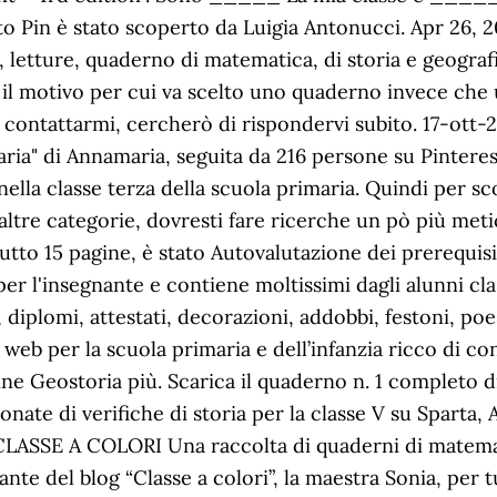
o Pin è stato scoperto da Luigia Antonucci. Apr 26, 2
ne, letture, quaderno di matematica, di storia e geogra
 il motivo per cui va scelto uno quaderno invece che 
o contattarmi, cercherò di rispondervi subito. 17-ott
ia" di Annamaria, seguita da 216 persone su Pinterest
nella classe terza della scuola primaria. Quindi per sc
 altre categorie, dovresti fare ricerche un pò più met
utto 15 pagine, è stato Autovalutazione dei prerequis
l'insegnante e contiene moltissimi dagli alunni class
i, diplomi, attestati, decorazioni, addobbi, festoni, po
web per la scuola primaria e dell’infanzia ricco di cont
e Geostoria più. Scarica il quaderno n. 1 completo di i
nate di verifiche di storia per la classe V su Sparta, At
LASSE A COLORI Una raccolta di quaderni di matematic
ante del blog “Classe a colori”, la maestra Sonia, per