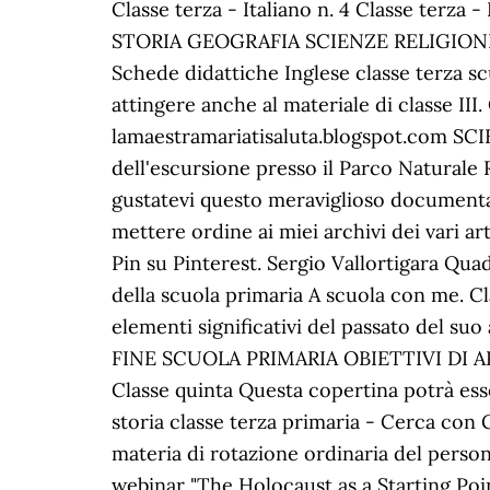
Classe terza - Italiano n. 4 Classe terza
STORIA GEOGRAFIA SCIENZE RELIGIONE All’i
Schede didattiche Inglese classe terza sc
attingere anche al materiale di classe III
lamaestramariatisaluta.blogspot.com 
dell'escursione presso il Parco Naturale 
gustatevi questo meraviglioso documentari
mettere ordine ai miei archivi dei vari ar
Pin su Pinterest. Sergio Vallortigara Quade
della scuola primaria A scuola con me. Cl
elementi significativi del passato de
FINE SCUOLA PRIMARIA OBIETTIVI DI AP
Classe quinta Questa copertina potrà esser
storia classe terza primaria - Cerca con G
materia di rotazione ordinaria del persona
webinar "The Holocaust as a Starting Poi