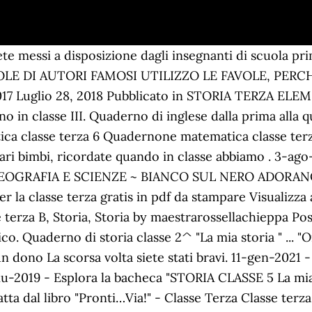
te messi a disposizione dagli insegnanti di scuola prim
AVOLE DI AUTORI FAMOSI UTILIZZO LE FAVOLE, PERCH
7 Luglio 28, 2018 Pubblicato in STORIA TERZA ELEM. M
iano in classe III. Quaderno di inglese dalla prima all
ica classe terza 6 Quadernone matematica classe ter
Cari bimbi, ricordate quando in classe abbiamo . 3
, GEOGRAFIA E SCIENZE ~ BIANCO SUL NERO ADO
er la classe terza gratis in pdf da stampare Visualizza
asse terza B, Storia, Storia by maestrarossellachieppa
o. Quaderno di storia classe 2^ "La mia storia " ... 
 un dono La scorsa volta siete stati bravi. 11-gen-2021
giu-2019 - Esplora la bacheca "STORIA CLASSE 5 La mia
atta dal libro "Pronti…Via!" - Classe Terza Classe terza 