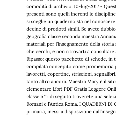
comodità di archivio. 10-lug-2017 - Quest
presenti sono quelli inerenti le discipli
si sceglie un quaderno sta nel conoscere
decine di prodotti simili. Se avete dubbi
geografia classe seconda maestra Annamar
materiali per l’insegnamento della storia 
che cerchi, e non ritrovarti a consultare
Ripasso: questo pacchetto di schede, in t
compilata concepito come promemoria per 
lavoretti, copertine, striscioni, segnalibr
tanto altro ancora. Maestra Mary è il sito 
elementare Libri PDF Gratis Leggere Onlin
classe 5^: di seguito troverete una selezio
Romani e l’Antica Roma. I QUADERNI DI C
primaria, messi a disposizione dall’insegn