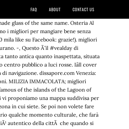
FAQ
ABOUT
CONTACT US
 prezzo umano per i canoni veneziani. In the Not so far column, dedicated to all the beautiful places which surround our headquarters, there had to be some posts about the several tours of the minor islands of Venice. Sfizioso Ã¨ anche una sfida: tornare a parlare di cibo come un piacere della vita sano e intelligente. Lâaperitivo include un calice di vino a scelta e un cicchetto per ogni tappa. Comunque, non è tutto oro quello che luccica! Il modo ideale per scoprire la cittÃ e le sue tradizioni come i cicheti: le tapas veneziane. It is famous for its furnaces in which blown glass objects, which are sent all over the world, are produced by its master glassblowers. Raga come sta andando il vostro #backtorestaurant? In Venice there is just one street that has not the name â calleâ and it is in â via Garibaldi â and it isn in âsestieri di Castelloâ. Mangiare bene a Venezia senza spendere una fortuna si puÃ²: basta conoscere ad esempio gli indirizzi utili tra i bacari, caratteristici locali della tradizione lagunare ideali per aperitivi, pranzi, cene e stuzzicherie. Detailed guide books for the independent traveller. A History of Venice I Bàcari di Murano. I Bacari di Murano admin 2018-06-11T08:23:42+00:00. Scrivo di viaggi ed enogastronomia. Specialità veneziane di carne e di pesce. Come? Da gustare rigorosamenteÂ con polenta grigliata, bianca possibilmente. Destination Venice - guides, companions and handbooks for travel. Nov 22, 2018 - A History of Venice [Norwich, John Julius] on Amazon.com. AÂ volte basta poco per sfatare i luoghi comuni: come quello che vuole che a Venezia non si mangi bene, o che per farlo si debbano spendere cifre esorbitanti. Quando ti avanza la carne, facci le #polpette. Nellâorganizzare il vostro giro dei bacari di Venezia ricordate che umanamente non potrete visitarne più di una decina. A boat trip not only to Murano, with the glass factories, but also to Burano, with the ancient lace making craftsmanship, and Torcello, with the leaning bell tower, is an unforgettable experience. *FREE* shipping on qualifying offers. Attraverso volti, piatti, immagini e storie. Questo sito utilizza i cookie per fornire la migliore esperienza di navigazione possibile. E ora ditemi, quali sono secondo voi i migliori bacari di Venezia? Venezia è un viaggio che difficilmente si improvvisa, soprattutto se il tempo a disposizione è relativamente poco, perciò non siate impreparati e organizzate al meglio la vostra giornata o weekend a Venezia seguendo i nostri consigli! Cosa sono? In Venice, the custom called âandar per bacari e cichetiâ is the gentler equivalent of the pub crawl â traipsing from tavern to tavern (bacari, in the local lingo) after a long morningâs work, or in the evening hours before dinner, meeting friends, sipping fine wines accompanied by all kinds of mouth-watering Venetian-style delicacies. ai Cacciatori. Take