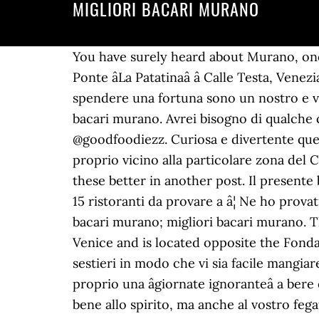
MIGLIORI BACARI MURANO
You have surely heard about Murano, one of the minor islands of Venice, famous for its handmade glass of the same name. Osteria Al Ponte âLa Patatinaâ â Calle Testa, Venezia, Italia â 041 528 6157. I bacari di Venezia che reputiamo i migliori per mangiare bene senza spendere una fortuna sono un nostro e vostro patrimonio (con più di 60 mila letture e quasi 40 mila like su Facebook: grazie!). migliori bacari murano. Avrei bisogno di qualche consiglio riguardo le fornaci migliori e + antiche di Murano. -, Questo Ã¨ il #vealday di @goodfoodiezz. Curiosa e divertente questa passeggiata che ci porta alla scoperta di una Cripta tanto antica quanto inaspettata, situata proprio vicino alla particolare zona del Castelletto, che in passato ha visto organizzarsi il primo centro pubblico a luci rosse. Iâll cover these better in another post. Il presente blog utilizza i cookies per migliorare la tua esperienza di navigazione. dissapore.com Venezia: 15 ristoranti da provare a â¦ Ne ho provati alcuni e sono totalmente dâaccordo con le descrizioni. MILIZIA IMMACOLATA; migliori bacari murano; migliori bacari murano. The island of Murano is undoubtedly one of the most famous of the islands of the Lagoon of Venice and is located opposite the Fondamenta Nuova beyond the island of San Michele.. Oggi vi proponiamo una mappa suddivisa per sestieri in modo che vi sia facile mangiare a Venezia spendendo poco e senza dover cambiare zona in cui siete. Se poi non volete fare proprio una âgiornate ignoranteâ a bere e mangiare, potreste anche inserire nel vostro itinerario qualche momento culturale, che farà bene allo spirito, ma anche al vostro fegatoâ¦ Un modo davvero piacevole per scoprire il lato piÃ¹ autentico della cittÃ che quando si parla di mangiare autentico, vanta anche espressioni tutte locali, come âombraâ, âcichetoâ. Pizzerie e Spaghetterie. Forerunner and leader of the growth in popularity of the Fondamenta degli Ormesini, the Restaurant/Bacaro âAl Timonâ is an institution in Cannaregio when it comes to aperitif hour. 20 talking about this. Ristoranti a Murano, Città di Venezia: su Tripadvisor trovi 11.749 recensioni di 38 ristoranti a Murano, raggruppati per tipo di cucina, prezzo, località e altro. Amanti del #midollo lo avete mai assaggiato cosÃ¬? Di mare e non. Ah, e per aiutarmi in questa esperienza culinaria ho trovato questa mappa con i migliori bacari di Venezia! Lasciati guidare dai consigli degli osti, che ti guideranno alla scelta del vino più adatto al â¦ ð¦pronti che si torna. Ci fate ve, Noi non lo sappiamo cosa provate voi di fronte all, Buon #weekend bella gente! Sicuro qualcuna sarà di qualità superiore alle altre ....QUALI SONO ??? ai Cacciatori. Osteria Al Portego IT; EN; DE; Home; Hotel; Wellness & SPA; Cure Termali Con questo tour potrai visitare 3 tra i migliori bacari di Venezia e richiedere un aperitivo in ognuno di essi. (Translator Profile - Angela Arnone) Translation services in Italian to English (Art, Arts & Crafts, Painting and other fields.) L'assaggio di un prodotto tipico puÃ² racc