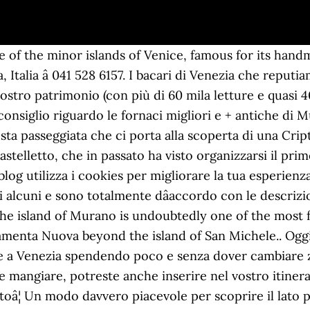
ontare molto di un luogo in cui nasce, piÃ¹ di una guida turistica a volte! +39 0828 995013 / 15; info@termedeltufaro.it; EN. Grazie ancora. Informativa Accetta e chiudi. Quindi, armatevi di scarpe comode e curiositÃ , uscite (a volte solo di pochi metri) dalla massa di turisti che scorre come un fiume in piena verso Piazza San Marco e tuffatevi tra calli, campi e campielli alla ricerca del vostro bacaro perfetto tra osterie, piccole trattorie e baretti molto speciali. Lâemozione della scoperta Ã¨ unâesperienza che ciascuno deve gustarsi autonomamente, ma per agevolarvi nella scelta vi indichiamo 5 bacari a Venezia da dove partire con il vostro tour dei bacari. 14-apr-2019 - Esplora la bacheca "tour dei bacari venezia" di LA MORETTA VENEZIANA, seguita da 349 persone su Pinterest. Chiassoso e vivace locale posizionato lungo la fondamenta dei Vetrai, caratterizzato da un grande ambiente che all’ingresso vi accoglie con una vetrina piena di delizie: polpette, panini, tramezzini, mozzarelle in carrozza; che potete serenamente [...], Poesia d’altri tempi. Oggi vi porto in giro tra i bacari a Venezia: un connubio che sa di tradizione e autenticitÃ , nel piÃ¹ originale spirito del posto. Castello covers the eastern end of Venice and is full of history and culture, as well as delicious seafood and Venetian style pastas. Visualizza altre idee su venezia, venezia italia, viaggio in scozia. Mi piace raccontare il legame che unisce cibo e territorio. Gli altri potete divertirvi a cercarli e, se vi va, a segnalarceli tra i commenti. The Blue Guides are the best-researched, best-presented cultural travel guides in the English language. Diversi bacari lo offrono in assaggio: non lasciatevelo scappare. Dâaltronde Ã¨ qui che nasce una famosissima ricetta che nulla ha a che fare col pesce: il fegato alla veneziana, gustoso secondo con carne di vitello, dove la dolcezza delle cipolle stufate lentamente addolcisce il sapore forte del fegato. Inicio; Propiedades; Noticias; Contacto; 42 2252909 ? Guida con mappa ai migliori bacari di Venezia: le migliori osterie per bere un'ombra di vino e mangiare cicchetti veneziani in città Luoghi Più Romantici Mascara Where to shop in Venice, from Murano glass jewellery to Carnival masks A list of best things to do in Venice wouldn't be complete without gondola rides, a walk through Murano and Carnevale Bacari, best Wine Bars in Venice A selection of the best bacari, Venice's wine bars, where to taste the famous Cicchetti with n'ombra de vin or a Spritz without spending a fortune! Utiliziamo i cookie per essere certi che la tua navigazione fili liscia. Una delle città più antiche, colme di storia e curiosità, piena di fascino e mistero. Today, in particular, we are talking about Burano and Torcello. Se state progettando una escursione fai da te a Murano, Burano e Torcello dovrete considerare di dedicare a questa visita una giornata intera.Io le ho visitate in Novembre dalle 10 del mattino alle 17.30. Ebbene si: spritz e assaggini: lâapertitivo pare proprio sia nato da queste parti e un tour tra i bacari di Venezia Ã¨ unâottima maniera per viverlo! Sfizioso Ã¨ un blog che viaggia nel tempo e nello spazio per ritrovare e raccontare le nostre radici. Pubblicato in MILIZIA IMMACOLATA; 12 Dicembre 2020 Affacciata su un campiello appartato dove l’eco del turismo arriva soffuso questa trattoria mantiene un contatto con la vita quotidiana dell’isola, ed è normale in settimana trovare a pranzo i lavoratori [...], L’invio di questo modulo, implica il consenso al trattamento dei dati secondo la. Avvertimi via email in caso di risposte al mio commento. Giornalista e blogger. I migliori bacari veneziani? Qui non si viene solo per i cicheti, ma per assaggiare la mitica frittura. Share on Facebook Share. Calle M. da Murano, 4 30141 Murano Venice â Italy Tel 39 0415275074 â Fax 39 0415274351 info@promovetro.com www.promovetro.com www.muranoglass.com Uno de bacari più famosi che è anche trattoria di pesce ad un