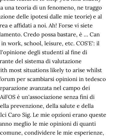
o da una teoria di un fenomeno, ne traggo
ione delle ipotesi dalle mie teorie) e al
a e affidati a noi. Ah! Forse vi siete
ndamento. Credo possa bastare, è … Can
 work, school, leisure, etc. COS'E': il
'opinione degli studenti al fine di
egrante del sistema di valutazione
ith most situations likely to arise whilst
l forum per scambiarsi opinioni in tedesco
preparazione avanzata nel campo dei
 AiFOS è un'associazione senza fini di
lla prevenzione, della salute e della
alci Caro Sig. Le mie opzioni erano queste
eranno meglio le mie opinioni di quanti
zo comune, condividere le mie esperienze,