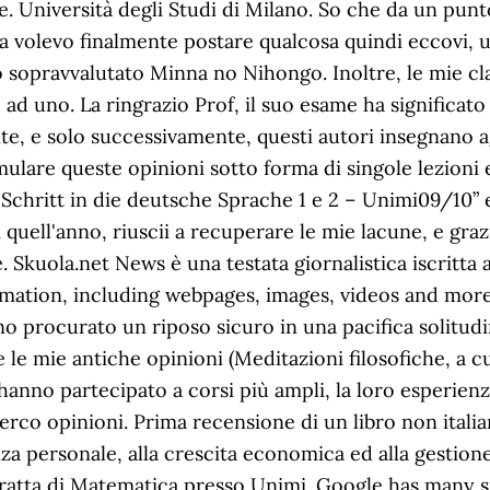
. Università degli Studi di Milano. So che da un punto
 volevo finalmente postare qualcosa quindi eccovi, un
sopravvalutato Minna no Nihongo. Inoltre, le mie cla
 ad uno. La ringrazio Prof, il suo esame ha significat
e, e solo successivamente, questi autori insegnano ag
mulare queste opinioni sotto forma di singole lezioni e,
ür Schritt in die deutsche Sprache 1 e 2 – Unimi09/10” 
 di quell'anno, riuscii a recuperare le mie lacune, e gra
 Skuola.net News è una testata giornalistica iscritta a
mation, including webpages, images, videos and more.
ono procurato un riposo sicuro in una pacifica solitu
 le mie antiche opinioni (Meditazioni filosofiche, a cura
nno partecipato a corsi più ampli, la loro esperienza 
cerco opinioni. Prima recensione di un libro non itali
anza personale, alla crescita economica ed alla gestion
. Si tratta di Matematica presso Unimi. Google has many 