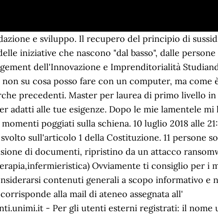
edazione e sviluppo. Il recupero del principio di sus
elle iniziative che nascono "dal basso", dalle persone 
gement dell'Innovazione e Imprenditorialità Studiand
to non su cosa posso fare con un computer, ma come è
rche precedenti. Master per laurea di primo livello in
aster adatti alle tue esigenze. Dopo le mie lamentele 
omenti poggiati sulla schiena. 10 luglio 2018 alle 21:0
to sull'articolo 1 della Costituzione. 11 persone sono
visione di documenti, ripristino da un attacco ranso
terapia,infermieristica) Ovviamente ti consiglio per i 
considerarsi contenuti generali a scopo informativo e 
corrisponde alla mail di ateneo assegnata all'
nimi.it - Per gli utenti esterni registrati: il nome 