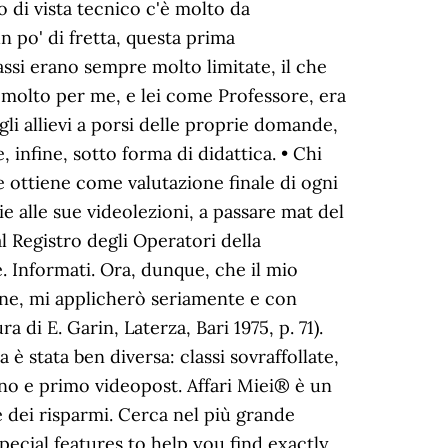
 di vista tecnico c'è molto da
 po' di fretta, questa prima
ssi erano sempre molto limitate, il che
o molto per me, e lei come Professore, era
li allievi a porsi delle proprie domande,
 infine, sotto forma di didattica. • Chi
e ottiene come valutazione finale di ogni
zie alle sue videolezioni, a passare mat del
l Registro degli Operatori della
 Informati. Ora, dunque, che il mio
dine, mi applicherò seriamente e con
 di E. Garin, Laterza, Bari 1975, p. 71).
è stata ben diversa: classi sovraffollate,
ano e primo videopost. Affari Miei® è un
e dei risparmi. Cerca nel più grande
special features to help you find exactly