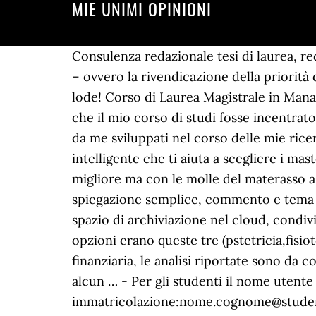
MIE UNIMI OPINIONI
Consulenza redazionale tesi di laurea, r
– ovvero la rivendicazione della priorità d
lode! Corso di Laurea Magistrale in Mana
che il mio corso di studi fosse incentra
da me sviluppati nel corso delle mie rice
intelligente che ti aiuta a scegliere i m
migliore ma con le molle del materasso a m
spiegazione semplice, commento e tema svol
spazio di archiviazione nel cloud, condi
opzioni erano queste tre (pstetricia,fisio
finanziaria, le analisi riportate sono da 
alcun … - Per gli studenti il nome utente 
immatricolazione:nome.cognome@studenti.u