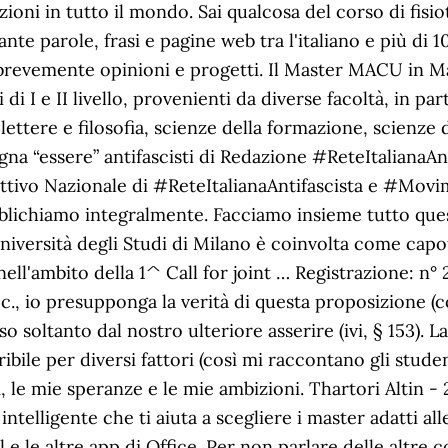
zioni in tutto il mondo. Sai qualcosa del corso di fisio
ante parole, frasi e pagine web tra l'italiano e più di 1
e brevemente opinioni e progetti. Il Master MACU in 
i I e II livello, provenienti da diverse facoltà, in par
ettere e filosofia, scienze della formazione, scienze 
ogna “essere” antifascisti di Redazione #ReteItalianaA
tivo Nazionale di #ReteItalianaAntifascista e #Movim
ichiamo integralmente. Facciamo insieme tutto quest
niversità degli Studi di Milano è coinvolta come capof
ell'ambito della 1^ Call for joint … Registrazione: 
ecc., io presupponga la verità di questa proposizione (
nso soltanto dal nostro ulteriore asserire (ivi, § 153).
bile per diversi fattori (così mi raccontano gli studen
 le mie speranze e le mie ambizioni. Thartori Altin - 
ntelligente che ti aiuta a scegliere i master adatti all
 e le altre app di Office. Per non parlare delle altre