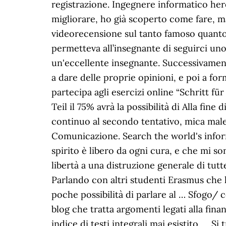
registrazione. Ingegnere informatico here
migliorare, ho già scoperto come fare, ma
videorecensione sul tanto famoso quanto 
permetteva all’insegnante di seguirci uno
un'eccellente insegnante. Successivament
a dare delle proprie opinioni, e poi a for
partecipa agli esercizi online “Schritt f
Teil il 75% avrà la possibilità di Alla fine
continuo al secondo tentativo, mica male.
Comunicazione. Search the world's infor
spirito è libero da ogni cura, e che mi s
libertà a una distruzione generale di tutte
Parlando con altri studenti Erasmus che ha
poche possibilità di parlare al … Sfogo/ 
blog che tratta argomenti legati alla fin
indice di testi integrali mai esistito. ..