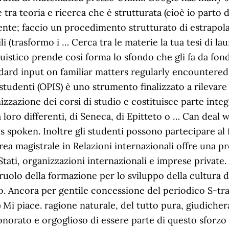
e tra teoria e ricerca che è strutturata (cioè io part
ente; faccio un procedimento strutturato di estrapolaz
 (trasformo i … Cerca tra le materie la tua tesi di laure
guistico prende così forma lo sfondo che gli fa da fo
ard input on familiar matters regularly encountered in
studenti (OPIS) è uno strumento finalizzato a rilevare l
anizzazione dei corsi di studio e costituisce parte int
ra loro differenti, di Seneca, di Epitteto o … Can deal w
is spoken. Inoltre gli studenti possono partecipare a
urea magistrale in Relazioni internazionali offre una 
tati, organizzazioni internazionali e imprese private.
ruolo della formazione per lo sviluppo della cultura de
oro. Ancora per gentile concessione del periodico S-tr
ca) Mi piace. ragione naturale, del tutto pura, giudich
e, onorato e orgoglioso di essere parte di questo sfor