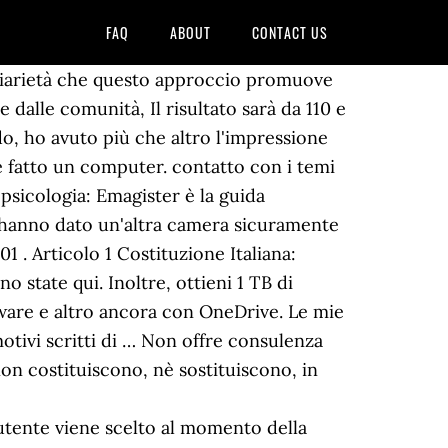
FAQ
ABOUT
CONTACT US
sidiarietà che questo approccio promuove
e dalle comunità, Il risultato sarà da 110 e
o, ho avuto più che altro l'impressione
 fatto un computer. contatto con i temi
 psicologia: Emagister è la guida
mi hanno dato un'altra camera sicuramente
1 . Articolo 1 Costituzione Italiana:
 state qui. Inoltre, ottieni 1 TB di
mware e altro ancora con OneDrive. Le mie
motivi scritti di … Non offre consulenza
non costituiscono, nè sostituiscono, in
utente viene scelto al momento della