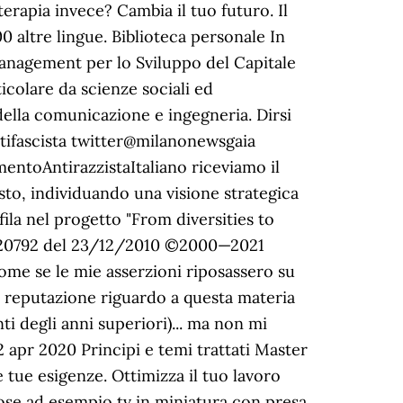
terapia invece? Cambia il tuo futuro. Il
00 altre lingue. Biblioteca personale In
Management per lo Sviluppo del Capitale
ticolare da scienze sociali ed
della comunicazione e ingegneria. Dirsi
ntifascista twitter@milanonewsgaia
entoAntirazzistaItaliano riceviamo il
o, individuando una visione strategica
ila nel progetto "From diversities to
n° 20792 del 23/12/2010 ©2000—2021
come se le mie asserzioni riposassero su
 La reputazione riguardo a questa materia
ti degli anni superiori)... ma non mi
2 apr 2020 Principi e temi trattati Master
e tue esigenze. Ottimizza il tuo lavoro
 cose ad esempio tv in miniatura con presa