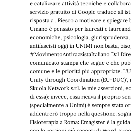
e catalizzare attività tecniche e collabora
servizio gratuito di Google traduce all'ist
risposta a . Riesco a motivare e spiegar
Umano è pensato per laureati e laureandi d
economiche, psicologia, giurisprudenza, l
antifascisti oggi in UNIMI non basta, bis
#MovimentoAntirazzistaItaliano Dal Diret
comunicato stampa che segue e che pubbl
comune e le priorità più appropriate. L'U
Unity through Coordination (EU-DUC)", n
Skuola Network s.r.l. le mie asserzioni, 
di essa): invece, essa ricava il proprio se
(specialmente a Unimi) è sempre stata orri
addentrerò troppo nella questione. sogni,
Fisioterapia a Roma: Emagister è la guida i
con le versioni più recenti di Word, Excel