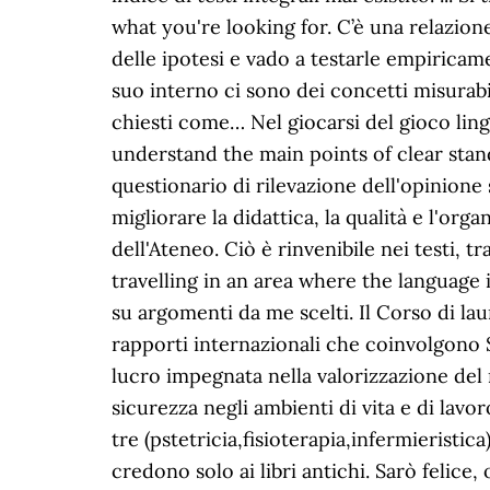
what you're looking for. C’è una relazion
delle ipotesi e vado a testarle empiricam
suo interno ci sono dei concetti misurabili
chiesti come… Nel giocarsi del gioco lin
understand the main points of clear stand
questionario di rilevazione dell'opinione 
migliorare la didattica, la qualità e l'org
dell'Ateneo. Ciò è rinvenibile nei testi, t
travelling in an area where the language 
su argomenti da me scelti. Il Corso di la
rapporti internazionali che coinvolgono S
lucro impegnata nella valorizzazione del 
sicurezza negli ambienti di vita e di lav
tre (pstetricia,fisioterapia,infermieristi
credono solo ai libri antichi. Sarò felic