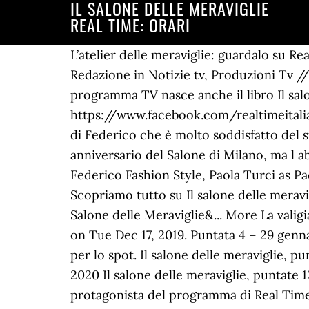
IL SALONE DELLE MERAVIGLIE
REAL TIME: ORARI
L’atelier delle meraviglie: guardalo su Real Time e senza pubblicità su discovery+! Dann steigt der Reiter auf. Posted on 03/02/2021 da Redazione in Notizie tv, Produzioni Tv // Nessun commento. Puntata 9 – 5 marzo 2019 Puntata 6 – 9 febbraio 2021. Ricordiamo che dal programma TV nasce anche il libro Il salone delle meraviglie. Puntata 8 – 26 febbraio 2019 Puntata 5 – 2 febbraio 2021 https://www.facebook.com/realtimeitalia/videos/1104670509981211 Stando alle anticipazioni, Weyda è riuscita a conquistare la fiducia di Federico che è molto soddisfatto del suo lavoro e vuole farle un contratto a tempo indeterminato. In serata si festeggerà l anniversario del Salone di Milano, ma l abito di Federico non è ancora arrivato. Il Salone delle Meraviglie stars Federico Lauri as Federico Fashion Style, Paola Turci as Paola Turci and Giulia De Lellis as Giulia De Lellis. Guida TV. Puntata 3 – 22 gennaio 2019 Scopriamo tutto su Il salone delle meraviglie 3 che torna nel 2020. La valigia rossa (S03E04) is the fourth episode of season three of "Il Salone delle Meraviglie&... More La valigia rossa (S03E04) is the fourth episode of season three of "Il Salone delle Meraviglie" released on Tue Dec 17, 2019. Puntata 4 – 29 gennaio 2019 La canzone del promo de Il Salone delle Meraviglie è stata composta appositamente per lo spot. Il salone delle meraviglie, puntate 22 Agosto 2020 su Real Time: a che ora, cosa succede da Federico. Puntata 14 – 14 aprile 2020 Il salone delle meraviglie, puntate 12 Luglio 2020 su Real Time: a che ora, cosa succede da Federico. Con il suo salone è protagonista del programma di Real Time “Il Salone Delle Meraviglie” e del Beauty Bus in cerca di look da stravolgere! Per quanto riguarda le anticipazioni, la nuova stagione de Il salone delle meraviglie 2020 inizia con una puntata speciale sulla riapertura a seguito dell’emergenza Coronavirus. Qui è possibile accedere a tutte le puntate, incluse quelle della 3 stagione, ma potrebbe essere necessario sottoscrivere un abbonamento, in quanto non tutti i contenuti sono disponibili nella versione gratuita. Soprannominato “il parrucchiere delle star” per la sua clientela vip, ho lavorato per il Festival di Sanremo, e diverse produzioni-reality show come l’Isola dei Famosi e il Grande Fratello Vip. Commentiamo le avventure di Federico Lauri da Anzio, in arte Federico Fashion Style. Puntata 4 – 9 aprile 2019 Puntata 5 – 5 febbraio 2019 Andiamo a vedere tutto su orari, canale, repliche e temi de Il Salone delle meraviglie in onda su Real Time. La programmazione ha previsto la messa in onda consecutiva delle prime due stagioni, suddivise in dieci puntate, ognuna composta da due episodi. Il salone delle meraviglie 2020 su Real Time: orari e streaming, Matrimonio a prima vista Italia 2021: quando inizia, coppie e streaming, Bake Off – Dolci sotto un tetto: quando inizia, puntate e streaming, Quando inizia Primo appuntamento 5? Oggi da Federico e il suo Salone delle meraviglie vedremo delle puntate a partire dalle 15,35: Ecco cosa succede, puntata dopo puntata, e 