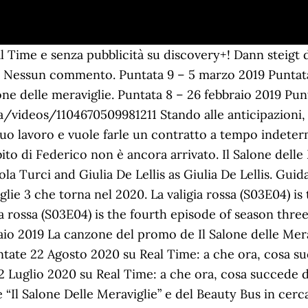
i singoli orari della messa in onda. Du verlässt die KiKA-Seiten und wirst zum App-Store weitergeleitet. Puntata 4 – 28 gennaio 2020 Il Salone delle Meraviglie quarta stagione va in onda su Real Time (canale 31 del digitale terrestre) da martedì 5 gennaio 2021, con un appuntamento settimanale alle ore 22.40, diviso in due episodi da 25/30 minuti l’uno, fino alle 23.40 circa. Lo si trova in Piazza Pollastrini, 6 e il contatto telefonico è 06.8308.2984. Il Salone delle Meraviglie terza stagione va in onda su Real Time (canale 31 del digitale terrestre) da martedì 7 gennaio 2020, con un appuntamento settimanale alle ore 22,25, diviso in due episodi da 25/30 minuti l’uno, fino alle 23,20 circa. Vai alla programmazione. L’inserimento è molto puntuale e si trovano tutte le puntate subito dopo la messa in onda. Here you'll find all collections you've created before. Appuntamento alle 22.25 sul # Canale31. Se non hai la tv e vuoi vedere Il salone delle meraviglie in streaming il 24 dicembre, durante l’orario di messa in onda puoi collegarti sul sito di DPlay per vedere la puntata. È possibile rivedere tutte le puntate e i video del programma cliccando sul link subito sopra oppure sul Portale Discoveryplus a questo link. Subito sotto vediamo il promo della trasmissione in onda in questi giorni sui canali Discovery. Vediamo ora di cosa parla Il salone delle meraviglie 2020 e quali sono le anticipazioni di questa nuova stagione. Puntata 3 – 21 gennaio 2020 Puntata 7 – 25 febbraio 2020 Come specificato sopra il negozio più conosciuto di Federico Fashionstyle, e dove presumibilmente sarà ambientata la gran parte degli episodi è quello di Anzio. – QUIZ, A quale delle famiglie di Beautiful appartieni? Dunque vediamo orari, programmazione e tutte le curiosità sulla terza stagione. Real Tv Il salone delle meraviglie. Nel frattempo in Rinascente entra una signora un po' pittoresca. Puntata 2 – 15 gennaio 2019 Un anno pazzesco (S03E06) is the sixth episode of season three of "Il Salone delle Meraviglie&q... More Un anno pazzesco (S03E06) is the sixth episode of season three of "Il Salone delle Meraviglie" released on Tue Dec 17, 2019. Guida TV. Il Salone delle Meraviglie stars Federico Lauri as Federico Fashion Style, Paola Turci as Paola Turci and Giulia De Lellis as Giulia De Lellis. Infatti il programma, oltre ad andare in onda su Real Time, può essere seguito attraverso la piattaforma streaming Dplay. – QUIZ, Associa l’oggetto al supereroe Marvel – QUIZ, Riconosci il personaggio di Bridgerton che legge Lady Whistledown – QUIZ, Quanto tempo resisteresti dentro a La Caserma? Puntata 10 – 17 marzo 2020 La mia storia, i tuoi capelli, la mia passione. Roberta e Miriam decidono di andare in avanscoperta nel nuovo salone di Via del Tritone. Oggi da Federico e il suo Salone delle meraviglie vedremo delle puntate suggestive. 30/01. Ha conquistato Milano col suo nuovo negozio, ha festeggiato oltre 10 anni di carriera ad Anzio, ma Federico Fashion Style non si ferma mai. Dunque, insieme a Clio Make-Up, sono i migliori alleati di bellezza. Bake Off Italia: Dolci Sotto Un Tetto. Puntata 16 – 2 giugno 2020, Puntata 1 – 5 gennaio 2021 Tutte le informazioni su Il salone delle meraviglie in onda su Discovery Real Time. Vai alla programmazione. Puntata 5 – 16 aprile 2019 Discovery Real Time. Al salone arrivano Simona, appassionata di zumba, e le Calippe, due giovani diventate famose per un'intervista. Il Salone delle Meraviglie is a 25 minute documentary-reality starring and Federico Lauri as Federico Fashion Style. Puntata 9 – 10 marzo 2020 Puntata 15 – 21 aprile 2020 Enter your account data and we will send you a link to reset your password. Puntata 10 – 12 marzo 2019, Puntata 1 – 19 marzo 2019 Alla corte de # IlSaloneDelleMeraviglie arriva la Principessa Conny Caracciolo! Se volete sapere come partecipare, potete andare nell’apposita sezione casting sul sito di Real Time. Puntata 8 – 7 maggio 2019 Guida TV. 17:15 Il sal