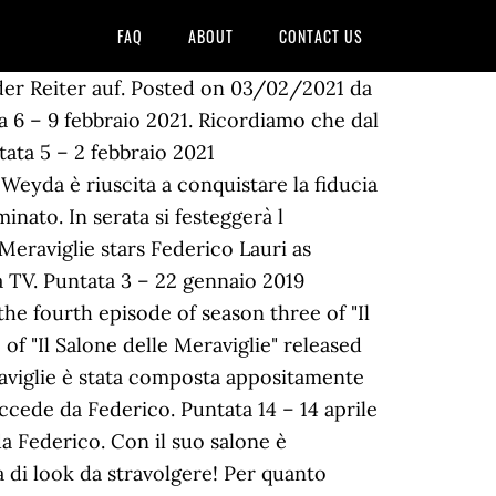
FAQ
ABOUT
CONTACT US
one delle meraviglie – Ep.23. Ecco dove trovarlo. La stagione 3 va in onda a partire dalle ore 22.20 iniziando con lo “Speciale riapertura” dopo l’emergenza Coronavirus, per poi proseguire con le nuove puntate dal 16 giugno. Real Time. Utilizziamo i cookie per essere sicuri che tu possa avere la migliore esperienza sul nostro sito. Il salone delle meraviglie, puntate 1 settembre 2020 su Real Time: a che ora, cosa succede da Federico Oggi da Federico e il suo Salone delle meraviglie vedremo delle puntate suggestive. Scopriamo a questo punto dove vedere Il salone delle meraviglie 2020 in streaming. Puntata 5 – 11 febbraio 2020 152 talking about this. Puntata 8 – 3 marzo 2020 Se continui ad utilizzare questo sito noi assumiamo che tu ne sia felice. Ecco cosa succede, puntata dopo puntata, e i singoli orari della messa in onda. Dunque è sicuramente un punto di riferimento e in molti, dopo aver visto la trasmissione, cercano le recensioni e prendono appuntamento con la receptionist per farsi coccolare da Federico e i suoi dipendenti. Fate largo alla star dell’hairstyle: alle 22.20 torna Federico Fashion Style con #IlSaloneDelleMeraviglie! Il salone delle meraviglie 2020 di Federico Fashion Style torna su Real Time il 9 giugno e in molti si chiedono in quali orari vederlo.La stagione 3 va in onda a partire dalle ore 22.20 iniziando con lo “Speciale riapertura” dopo l’emergenza Coronavirus, per poi proseguire con le nuove puntate dal 16 giugno.Dunque la trasmissione dovrebbe continuare la programmazione sempre di martedì. Come avrà organizzato gli spazi Federico Fashion Style per accogliere in tutta sicurezza le sue clienti? The series premiered on Tue Jan 08, 2019 on Real Time … Il Salone delle Meraviglie è un programma tv della categoria reality show al via in gennaio su Real Time. Discovery Italia launched the new show "Il Salone delle meraviglie", the Tv programme that shows the everyday work in the salon of the hair stylist Federico Lauri.The programme, on air from the 8th of January on Real Time, has been announced to the public with an intensive communication campaign, which involved various media including the Out of Home. Vai alla programmazione. Oggi da Federico e il suo Salone delle meraviglie vedremo delle puntate suggestive. Dunque la trasmissione dovrebbe continuare la programmazione sempre di martedì. Si tratta di un format unico, perché segue le giornate dell’innovativo negozio di parrucchiere frequentato dai vip il cui titolare e protagonista assoluto è Federico Fashionstyle. “Dante spostate” is the new “Nicole Kidman ce spiccia casa”. Discovery Real Time. Puntata 13 – 7 aprile 2020 Puntata 4 – 26 gennaio 2021 Nel corso delle puntate vediamo Federico Fashion Style alle prese con diverse clienti nei suoi saloni, e lui è in grado di realizzare delle meravigliose trasformazioni sia nel taglio che nel colore. Puntata 1 – 8 gennaio 2019 Puntata 7 – 19 febbraio 2019 Puntata 3 – 19 gennaio 2021 Il vero nome di Federi