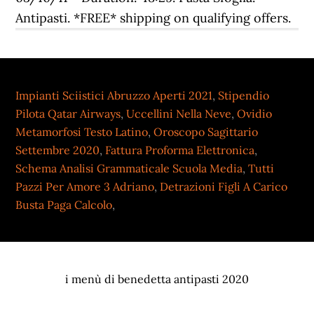
Antipasti. *FREE* shipping on qualifying offers.
Impianti Sciistici Abruzzo Aperti 2021
,
Stipendio
Pilota Qatar Airways
,
Uccellini Nella Neve
,
Ovidio
Metamorfosi Testo Latino
,
Oroscopo Sagittario
Settembre 2020
,
Fattura Proforma Elettronica
,
Schema Analisi Grammaticale Scuola Media
,
Tutti
Pazzi Per Amore 3 Adriano
,
Detrazioni Figli A Carico
Busta Paga Calcolo
,
i menù di benedetta antipasti 2020