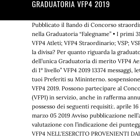
GRADUATORIA VFP4 2019
Pubblicato il Bando di Concorso straordinario 9 VFP4 (settore Incursori) dell’Aeronautica Militare 2019. • Il primo Candidato presente nella Graduatoria “Falegname” • I primi 31 Candidati presenti nella Graduatoria “Idraulico infrastrutturale” VFP4_2019; VFP4_2020; VFP4 Atleti; VFP4 Straordinario; VSP; VSP Raff. Vuoi ricevere una consulenza gratuita per conoscere le tue reali possibilità di indossare la divisa? Per quanto riguarda la graduatoria VFP4 Aeronautica, sono ammessi alle successive fasi concorsuali: • I primi 750 Candidati dell’unica Graduatoria di merito VFP4 Aeronautica. • I primi 18 Candidati presenti nella Graduatoria “Sistemista sicurezza informatica di 1° livello” VFP4 2019 13374 messaggi, letto 647373 volte Torna al forum - Rispondi: Registrati per aggiungere questa o altre pagine ai tuoi Preferiti su Mininterno. sospensione graduatorie provvisorie ii fascia personale ata. Uomini e Personale > Concorsi > VFP4 2019 VFP4 2019. Possono partecipare al Concorso 2.185 VFP4 2020 (Esercito, Marina, Aeronautica) i volontari in ferma prefissata di un anno (VFP1) in servizio, anche in rafferma annuale, o in congedo per fine ferma, appartenenti ai sopraindicati blocchi di incorporazione e in possesso dei seguenti requisiti:. aprile 16 2019 Avviso pubblicazione graduatorie di merito relative all’immissione unica nell’Esercito marzo 05 2019 Avviso pubblicazione nell’area privata del portale dei concorsi on-line del Ministero della Difesa della scheda di valutazione con l’indicazione dei punteggi parziali e … AVVISO RELATIVO AI VINCITORI DEL CONCORSO PER IL RECLUTAMENTO DI VFP4 NELL'ESERCITO PROVENIENTI DAL CONGEDO. REQUISITI DEL CONCORSO . Per quanto riguarda le Graduatorie VFP4 Marina, sono ammessi alle successive fasi concorsuali: • I primi 450 Candidati presenti nella Graduatoria “CEMM” M_D GMIL REG2019 0060826 del 21 gennaio 2019 - Decreto di graduatoria nel ruolo dei VSP dell’AM dei VFP4 reclutati con decorrenza giuridica 23 maggio 2012. Il Bando di Concorso 2019 per il reclutamento di complessivi 1.756 VFP4 nell’Esercito Italiano, nella Marina Militare e nell’Aeronautica Militare è stato pubblicato sulla Gazzetta Ufficiale. graduatoria provvisoria personale ata iii fascia 2018-2020 Graduatoria . Il bando VFP4 è riservato ai Volontari in Ferma Prefissata di un anno – VFP1, in possesso dei requisiti espressamente richiesti dall’avviso di reclutamento, e prevede una selezione per titoli, esami ed accertamenti psico fisici ed attitudinali. • Tutti i Candidati presenti nella Graduatoria “Muratore” Concorso 1.065 VFP4 Esercito 2019 – Bando 18 Marzo 2019 0 Il bando di Concorso 1.065 VFP4 Esercito 2019 è stato pubblicato sulla Gazzetta Ufficiale e sarà aperto fino al 16 Aprile 2019 Leggi di più 25/03/2019 15.26.36 Confermo quello che ha detto L.L. Il Concorso 1.224 VFP4 dell’Esercito Italiano prevede la seguente ripartizione dei posti: 1. Vuoi ricevere una consulenza gratuita per conoscere le tue reali possibilità di indossare la divisa? Concorso VFP4 2019 (Esercito, Marina, Aeronautica) – Risultati Giornalieri Prove di Sel