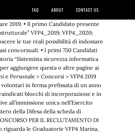
FAQ
ABOUT
CONTACT US
di proprietà della EdiForm Srl, Concorso VFP4 Esercito, Marina e Aeronautica – Teoria e Test | Prova di Selezione Culturale, Concorso VFP4 Esercito, Marina e Aeronautica – Test Psico Attitudinali, Kit Completo Libri Concorso VFP4 Esercito, Marina e Aeronautica, Corso di Preparazione Concorso VFP4 Esercito, Corso di Preparazione Concorso VFP4 Marina, Corso di Preparazione Concorso VFP4 Aeronautica, Concorso 1.756 VFP4 2019 (Esercito, Marina, Aeronautica). Roma, 6 feb 2020 - E' stata resa nota la Graduatoria Finale di Merito del Concorso VFP4 Aeronautica 2019. Concorso VFP4 Esercito 2019 – Graduatorie Finali Pubblicate le Graduatorie Finali di Merito del Concorso VFP4 Esercito 2019. La Nissolino Corsi è la scuola leader in Italia per la Preparazione ai Concorsi Militari nelle Forze Armate e nelle Forze di Polizia. • I primi 44 Candidati presenti nella Graduatoria “Operatore basico per operazioni speciali”. Dopo l’entusiasmante esperienza come VFP1, molti giovani decidono di voler proseguire la loro carriera in divisa, partecipando al Concorso per diventare VFP4 . Sono dichiarati vincitori del Concorso VFP4 Esercito 2019 (con riserva dell’ulteriore accertamento dei requisiti): • I primi 20 Candidati presenti nella Graduatoria “Elettricista Infrastrutturale” • I primi 110 Candidati presenti nella Graduatoria “CP”. 59 per il Corpo delle Capitanerie di Porto (CP) La … La domanda di partecipazione al Concorso 1.756 VFP4 2019 (Esercito, Marina, Aeronautica) potrà essere presentata, esclusivamente online, tramite il portale dei Concorsi del Ministero della Difesa, dal 18 Marzo al 16 Aprile 2019. avviso di pubblicazione graduatorie provvisorie iii fascia personale ata2018-2020. marina. Il Ministero della Difesa ha bandito, infatti, il concorso VFP4 2020 Esercito, Marina e Aeronautica, finalizzato all’inserimento di 2185 Volontari in Ferma Prefissata Quadriennale. Si comunica che lo Stato Maggiore Esercito ha ravvisato la necessità di integrare le misure procedurali tese alla riduzione del rischio da contagio epidemiologico da COVID-19, prevedendo che i vincitori provenienti dal congedo, all'atto della presentazione presso l'Ente … Reso noto il Decreto del 28/10/2019 relativo all’approvazione della graduatoria di merito per l’immissione nel ruolo dei volontari in servizio permanente dell’Esercito, per il 2019, dei VFP4 reclutati in qualità di atleti ai sensi del Decreto del Presidente della Repubblica 15 marzo 2010, n. 90 con decorrenza giuridica 27maggio 2015. • Tutti i Candidati presenti nella Graduatoria “Sistemista Sicurezza Informatica 1° Livello” Da oltre 30 anni rappresentiamo un importante trampolino di lancio verso una brillante carriera militare. Il Concorso 266 VFP4 della Marina Militare prevede la seguente ripartizione dei posti: 266 posti nella Marina Militare, in un’unica immissione, di cui: 1. Gli altri candidati presenti nelle graduatorie sono dichiarati idonei non vincit