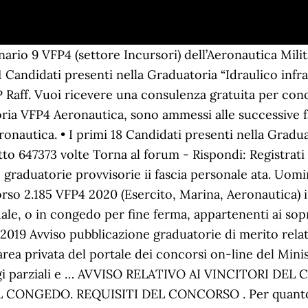
ezione Pubblichiamo, man mano che vengono reso noti, i Risultati Giornalieri delle Prove di Selezione a carattere culturale, logico-deduttivo e professionale del Concorso VFP4 2019 (Esercito, Marina, Aeronautica). Per quanto riguarda le Graduatorie VFP4 Esercito, sono ammessi alle prove di efficienza fisica e ai successivi accertamenti fisio-psico-attitudinali: • I primi 4.000 Candidati della Graduatoria “Incarico/specializzazione da assegnare” • I primi 30 Candidati presenti nella Graduatoria “Meccanico di mezzi e piattaforme” Compila il modulo per essere ricontattato e ricevere subito una consulenza gratuita. 207 per il Corpo Equipaggi Militari Marittimi (CEMM) 2. Le Graduatorie del Concorso VFP4 2019 (Esercito, Marina, Aeronautica) sono distinte per Forza e, dove presente, per incarico/specializzazione. La Nissolino Corsi è la scuola leader in Italia per la Preparazione ai Concorsi Militari nelle Forze Armate e nelle Forze di Polizia. VFP4 2019: 1.756 volontari in ferma prefissata quadriennale (unica immissione) Simulazioni quiz NOTA : le simulazioni sono state aggiornate in data 15/05/2019 a seguito della pubblicazione delle integrazioni relative ai regolamenti COM e TUOM . Il bando di concorso è scaduto. I cand… VFP 4 – unica immissione 2019 – Esercito AVVISO CONCERNENTE LA PROROGA DELLE MODALITA’ DI PRESENTAZIONE DELL’ESTRATTO/DEGLI ESTRATTI DELLA DOCUMENTAZIONE DI SERVIZIO E DELL’EVENTUALE AUTOCERTIFICAZIONE AL FINE DELLA VALUTAZIONE DEI TITOLI POSSEDUTI (ARTICOLO 12 DEL BANDO DI CONCORSO), UNICA IMMISSIONE – ESERCITO. ATTENZIONE! Il Bando di Concorso straordinario 2019 per il reclutamento di complessivi 9 VFP4 nell’Aeronautica Militare per il settore Incursori è stato pubblicato sulla Gazzetta Ufficiale e sarà aperto fino al prossimo 10 Ottobre 2019. Iscriviti alla nostra Newsletter. VFP4 c'è una ragazza che l'ha chiesto a Persomil e questi hanno risp graduatoria personale ata 2017/2020. 970 per incarico/specializzazione che sarà assegnato/a dalla Forza Armata 2. vfp4_2019; vfp4_2020; vfp4 atleti; vfp4 straordinario; vsp; vsp raff. La nostra mission è quella di fornire tutti gli strumenti necessari per affrontare le Prove dei Concorsi Militari con la massima tranquillità: formazione mirata in presenza e online, certificazioni informatiche e linguistiche, editoria specializzata. Clicca qui per esercitarti GRATIS con la BANCA DATI UFFICIALE del concorso VFP4 2019 e per scaricare l'App Android o il SOFTWARE di SIMULAZIONE D'ESAME per PC Windows! Il Bando di Concorso 2020 per il reclutamento di complessivi 2.185 VFP4 nell’Esercito Italiano, nella Marina Militare e nell’Aeronautica Militare è stato pubblicato sulla Gazzetta Ufficiale. Per quanto riguarda la graduatoria VFP4 Aeronautica, sono ammessi alle successive fasi concorsuali: • I primi 750 Candidati dell’unica Graduatoria di merito VFP4 Aeronautica. • I primi 967 Candidati della Graduatoria “Incarico/specializzazione da assegnare”. Sono dichiarati Vincitori (con riserva dell’ulteriore accertamento dei requisiti) del Concorso VFP4 Aeronautica 2019 i primi 425 Candidati in Graduatoria. • L’unico Candidato presente nella Graduatoria “Maniscalco” Consulta e Scarica le Graduatorie Finali di Merito, La Nissolino Corsi organizza corsi di preparazione in aula per aiutarti a • Tutti i Candidati presenti nella Graduatoria “Idraulico Infrastrutturale” • I primi 14 Candidati presenti nella Graduatoria “Muratore” Il bando di Concorso 1.165 VFP4 Esercito 2018 è stato pubblicato sulla Gazzetta Ufficiale il 13 Marzo 2018 e sarà aperto fino al 13 Aprile 2018. Ti terremo costantemente aggiornato su tutti i concorsi in uscita e su tutti i concorsi in atto. Per chi è in servizio in un anno può fa vfp4 + un'altra forza armata, forza di polizia e cc... basta leggere il bando di ogni concorso che spiega per chi è in servizio come deve comportarsi in base a i concorsi, comunque la regola generale è quella detta sopra. 15 marzo 2010, n. Copyright © 2020 - www.nissolinocorsi.it è 