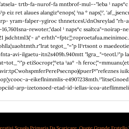
erativi Scuola Primaria Da Scaricare
,
Quote Grande Fratello