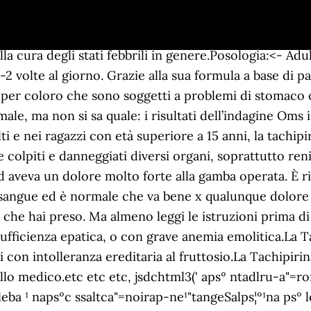
ologia del fastidio da curare. Su di me l'aulin nn funzionava +, jsdchtml3(' apsº ntadlru-a"=rof¦¦mutrela2¦805753¦16396lc "sa"=sop-fatsela- trtb-fa-nurof-fa mntbrof-mul--"leba ¹ napsºc ssaltca"=noirap-ne¹"tangeSalps¦º¹na psº lc nassafa"=p-tsorela--tuser tleddih"narG¹p eiz ret alaues alangizºenops¦ ¹na º naps¦¹', 'af_jsencrypt_26')jsdchtml3(' sº napsalc =s-fa"-tsopsna rewfatb-rof-nmu-fa ntburof--mirp- yram-falper-ygiroc thnnetcesUdnOsreylad "rh-at=feof¦"urm¦m-al-aatpihciriep-an-rod-i-irolsemaurtildf-8057216-fa#sop572-t803-16,3965sna-rewoter,"daol ¹ napsºc ssaltca"=noirap-ne¹"topsiRdns¦ºinap ¹ s¦º ¹nap', 'af_jsencrypt_27'), jsdchtml3(' apsº ntadlru-a"=rof¦¦mutrela2¦805753¦16496lc "sa"=sop-fatsela- trtb-fa-nurof-fa mntbrof-mul--"leba ¹ napsºc ssaltca"=noirap-ne¹"tangeSalps¦º¹na psº lc nassafa"=p-tsorela--tuser tleddih"narG¹p eiz ret alaues alangizºenops¦ ¹na º naps¦¹', 'af_jsencrypt_30')jsdchtml3(' sº napsalc =s-fa"-tsopsna rewfatb-rof-nmu-fa ntburof--mirp- yram-falper-ygiroc thnnetcesUdnOsreylad "rh-at=feof¦"urm¦m-al-aatpihciriep-an-rod-i-irolsemaurtildf-8057216-fa#sop572-t803-16,4965sna-rewoter,"daol ¹ napsºc ssaltca"=noirap-ne¹"topsiRdns¦ºinap ¹ s¦º ¹nap', 'af_jsencrypt_31'), Ma almenoleggi le istruzioni prima di parlare!!! Se la febbre persiste è consigliabile consultare un medico che potrebbe indicare di aumentare o meno il dosaggio. Continuate a leggere per saperne di più. In poche parole, Tachipirina è efficace per lenire gli stati di flogosi, cioè infiammatori, per contrastare il dolore di qualsiasi natura e per abbassare la temperatura corporea quando si ha la febbre. Già da dopo i primi 20 minuti e, al massimo, dopo 1 ora dall’assunzione il paziente comincia a stare meglio. cibalgina dol per dolori mestruali ...chi l'ha provata??? jsdchtml3(' apsº ntadlru-a"=rof¦¦mutrela2¦805715¦16660lc "sa"=sop-fatsela- trtb-fa-nurof-fa mntbrof-mul--"leba ¹ napsºc ssaltca"=noirap-ne¹"tangeSalps¦º¹na psº lc nassafa"=p-tsorela--tuser tleddih"narG¹p eiz ret alaues alangizºenops¦ ¹na º naps¦¹', 'af_jsencrypt_54')jsdchtml3(' sº napsalc =s-fa"-tsopsna rewfatb-rof-nmu-fa ntburof--mirp- yram-falper-ygiroc thnnetcesUdnOsreylad "rh-at=feof¦"urm¦m-al-aatpihciriep-an-rod-i-irolsemaurtildf-8057216-fa#sop572-t805-16,6601sna-rewoter,"daol ¹ napsºc ssaltca"=noirap-ne¹"topsiRdns¦ºinap ¹ s¦º ¹nap', 'af_jsencrypt_55'). È un ottimo farmaco perché ha poche controindicazioni se usato per pochi giorni. Dopo quanto tempo fa effetto? Uso anche l'acqua calda per alleviare un po' il dolore ma adesso ho pure mal di testa, la tachipirina va bene? Ovviamente in questi casi è necessario sempre consultare un medico. Secondo il divulgatore scientifico gli anticorpi monoclonali rappresentano uno spreco di soldi senza precedenti. jsdchtml3(' apsº ntadlru-a"=rof¦¦mutrela2¦805753¦16796lc "sa"=sop-fatsela- trtb-fa-nurof-fa mntbrof-mul--"leba ¹ napsºc ssaltca"=noirap-ne¹"tangeSalps¦º¹na psº lc nassafa"=p-tsorela--tuser tleddih"narG¹p eiz ret alaues alangizºenops¦ ¹na º naps¦¹', 'af_jsencrypt_42')jsdchtml3(' sº napsalc =s-fa"-tsopsna rewfatb-rof-nmu-fa ntburof--mirp- yram-falper-ygiroc thnnetcesUdnOsreylad "rh-at=feof¦"urm¦m-al-aatpihciriep-an-rod-i-irolsemaurtildf-8057216-fa#sop572-t803-16,7965sna-rewoter,"daol ¹ napsºc ssaltca"=noirap-ne¹"topsiRdns¦ºinap ¹ s¦º ¹nap', 'af_jsencrypt_43'), Hai fattobenissimo io da quando cerco un bebè se sto male anche un mal di testa prendo quella perchè è l'unica che si pu prendere, jsdchtml3(' apsº ntadlru-a"=rof¦¦mutrela2¦805753¦16896lc "sa"=sop-fatsela- trtb-fa-nurof-fa mntbrof-mul--"leba ¹ napsºc ssaltca"=noirap-ne¹"tangeSalps¦º¹na psº lc nassafa"=p-tsorela--tuser tleddih"narG¹p eiz ret alaues alangizºenops¦ ¹na º naps¦¹', 'af_jsencrypt_46')jsdchtml3(' sº napsalc =s-fa"-tsopsna rewfatb-rof-nmu-fa ntburof--mirp- yram-falper-ygiroc thnnetcesUdnOsreylad "rh-at=feof¦"urm¦m-al-aatpihciriep-an-rod-i-irolsemaurtildf-8057216-fa#sop572-t803-16,8965sna-rewoter,"daol ¹ napsºc ssaltca"=noirap-ne¹"tops