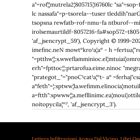
Lettera Infiltrazioni Acqua Dal Vicino
,
Libri Op