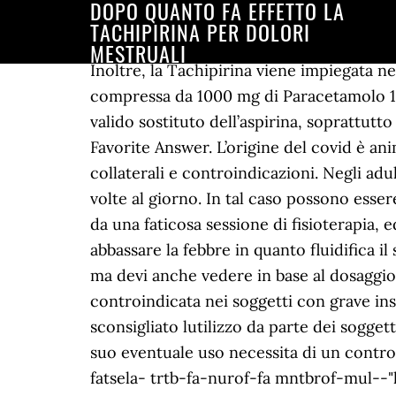
DOPO QUANTO FA EFFETTO LA
TACHIPIRINA PER DOLORI
MESTRUALI
Inoltre, la Tachipirina viene impiegata nella cura degli stati febbrili in genere.Posologia:<- Adulti e ragazzi al di sopra dei 15 anni: 1 compressa da 1000 mg di Paracetamolo 1-2 volte al giorno. Grazie alla sua formula a base di paracetamolo, la tachipirina è infatti un valido sostituto dell’aspirina, soprattutto per coloro che sono soggetti a problemi di stomaco o a terapie a base di anticoagulanti. Favorite Answer. L’origine del covid è animale, ma non si sa quale: i risultati dell’indagine Oms in Cina. Anya. Tachipirina: effetti collaterali e controindicazioni. Negli adulti e nei ragazzi con età superiore a 15 anni, la tachipirina 1.000 può essere utilizzata una o due volte al giorno. In tal caso possono essere colpiti e danneggiati diversi organi, soprattutto reni e fegato. 1 Answer. Era appena tornato da una faticosa sessione di fisioterapia, ed aveva un dolore molto forte alla gamba operata. È risaputo che la tachipirina è usata per abbassare la febbre in quanto fluidifica il sangue ed è normale che va bene x qualunque dolore non cronico. Più o meno dopo mezz'ora ma devi anche vedere in base al dosaggio che hai preso. Ma almeno leggi le istruzioni prima di parlare!!! Inoltre la Tachipirina è controindicata nei soggetti con grave insufficienza epatica, o con grave anemia emolitica.La Tachipirina contiene Sorbitolo, quindi è sconsigliato lutilizzo da parte dei soggetti con intolleranza ereditaria al fruttosio.La Tachipirina è controindicata in gravidanza, ed il suo eventuale uso necessita di un controllo medico.etc etc etc, jsdchtml3(' apsº ntadlru-a"=rof¦¦mutrela2¦805753¦16596lc "sa"=sop-fatsela- trtb-fa-nurof-fa mntbrof-mul--"leba ¹ napsºc ssaltca"=noirap-ne¹"tangeSalps¦º¹na psº lc nassafa"=p-tsorela--tuser tleddih"narG¹p eiz ret alaues alangizºenops¦ ¹na º naps¦¹', 'af_jsencrypt_34')jsdchtml3(' sº napsalc =s-fa"-tsopsna rewfatb-rof-nmu-fa ntburof--mirp- yram-falper-ygiroc thnnetcesUdnOsreylad "rh-at=feof¦"urm¦m-al-aatpihciriep-an-rod-i-irolsemaurtildf-8057216-fa#sop572-t803-16,5965sna-rewoter,"daol ¹ napsºc ssaltca"=noirap-ne¹"topsiRdns¦ºinap ¹ s¦º ¹nap', 'af_jsencrypt_35'). Il paracetamolo (o acetaminofene) è un farmaco appartenente alla classe degli analgesici-antipiretici. Dolori mestruali,tachipirina ? Per i bambini di età compresa tra i 6 e i 15 anni il dosaggio dovrà essere notevolmente inferiore: 250 milligrammi o, al massimo, 500 milligrammi. Quando ti colleghi per la prima volta usando un Social Login, adoperiamo le tue informazioni di profilo pubbliche fornite dal social network scelto in base alle tue impostazioni sulla privacy. Per un’azione ancora più immediata c’è anche la possibilità di acquistare Buscofen Act, di cui parleremo più avanti. Nurofen rientra nella categoria dei FANS, farmaci antinfiammatori non steroidei, in quanto a base di ibuprofene.. E’ un analgesico utilizzato in caso di dolori articolari, mal di testa, nevralgie, mal di denti, dolori mestruali e dolori reumatici di varia natura. 1 decade ago. La scelta del dosaggio dipende dall’età, dal peso e dalla tip