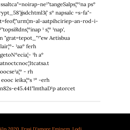
 Vip 2020
,
Frasi D'amore Eminem
,
Lodi