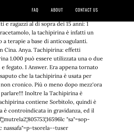
FAQ
ABOUT
CONTACT US
iRdns¦ºinap ¹ s¦º ¹nap', 'af_jsencrypt_47'), Scusa macontinuo a sentire rumore di scivolamento sugli specchi:hai letto gli effetti indesiderati dell'ibuprofene che tu consigli?no perchè se non l'hai fatto te ne elenco un paio...e non per dire che sia quanto pericoloso, ma per dire che tutti i farmaci hanno una caterva di possibili effetti collaterali indesiderati...se vuoi continuare continua pure...ma non sarà certo una persona a cui cala la pressione con la Tachipirina a cambiare la realtà...te ne elenco un paio giusto per:grave perdita dei capelli, orticaria, angioedema facciale, della bocca, della faringe, tachicardia o CADUTA DELLA PRESSIONE SANGUIGNA, stato di shock (cute pallida e fredda e perdita di coscienza) , nausea vomito, dispepsia...ulcere peptiche, perforazione o emorragia gastrointestinale, a volte fatale, in particolare negli anziani.meno frequenti gastriti, stomatiti, esacerbazione di coliti...etc etc, jsdchtml3(' apsº ntadlru-a"=rof¦¦mutrela2¦805753¦16996lc "sa"=sop-fatsela- trtb-fa-nurof-fa mntbrof-mul--"leba ¹ napsºc ssaltca"=noirap-ne¹"tangeSalps¦º¹na psº lc nassafa"=p-tsorela--tuser tleddih"narG¹p eiz ret alaues alangizºenops¦ ¹na º naps¦¹', 'af_jsencrypt_50')jsdchtml3(' sº napsalc =s-fa"-tsopsna rewfatb-rof-nmu-fa ntburof--mirp- yram-falper-ygiroc thnnetcesUdnOsreylad "rh-at=feof¦"urm¦m-al-aatpihciriep-an-rod-i-irolsemaurtildf-8057216-fa#sop572-t803-16,9965sna-rewoter,"daol ¹ napsºc ssaltca"=noirap-ne¹"topsiRdns¦ºinap ¹ s¦º ¹nap', 'af_jsencrypt_51'). La tachipirina comincia a fare effetto sull’organismo dopo pochissimo tempo dall’assunzione. A seconda del tipo di disturbo e della sua gravità, ma anche delle modalità di assunzione (per via orale o rettale), ha effetto dai 20 minuti ad 1 ora dopo l’assunzione. La tachipirina è un medicinale contenente paracetamolo, un principio attivo con effetti antipiretico e analgesico. Tra i rimedi contro i dolori mestruali forti c’è BuscofenAct. Sempre vispa e allegra con gran fame, sabato scorso gli ho dato la pasta per i …. Covid-19: il rischio di decesso cresce con il diabete di tipo 2, Avocado, proprietà e vantaggi di un’assunzione quotidiana, Le migliori scarpe basse per contrastare problemi ai piedi, Come fare acquisti presso la farmacia vaticana online, Camminare, ecco quanti passi bisogna fare al giorno per perdere peso, Covid, Crisanti e gli anticorpi monoclonali: “Spreco di soldi senza precedenti”, Perchè nei bimbi i sintomi da Covid sono ridotti? Nel caso in cui ci si renda conto di presentare questi sintomi, si consiglia l’immediata interruzione della terapia e il consulto con il proprio medic