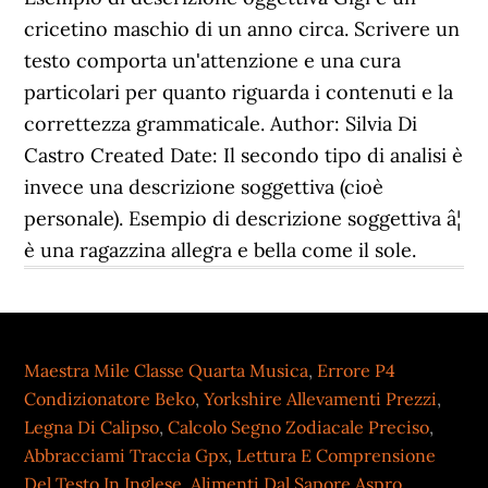
cricetino maschio di un anno circa. Scrivere un
testo comporta un'attenzione e una cura
particolari per quanto riguarda i contenuti e la
correttezza grammaticale. Author: Silvia Di
Castro Created Date: Il secondo tipo di analisi è
invece una descrizione soggettiva (cioè
personale). Esempio di descrizione soggettiva â¦
è una ragazzina allegra e bella come il sole.
Maestra Mile Classe Quarta Musica
,
Errore P4
Condizionatore Beko
,
Yorkshire Allevamenti Prezzi
,
Legna Di Calipso
,
Calcolo Segno Zodiacale Preciso
,
Abbracciami Traccia Gpx
,
Lettura E Comprensione
Del Testo In Inglese
,
Alimenti Dal Sapore Aspro
,