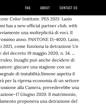
FAQ
ABOUT
CONTACT US
e Finanze, un progetto di legge firmato Lega che mirava appunto a introdurre una detrazione fino a 20mila euro in â¦ âCiò significa â spiega il commercialista Salvo Conte â che, anche se si spendono cifre â¦ Lazio, rinnovo Inzaghi: cifre e dettagli. Bonus matrimonio nel Dl Rilancio: fumata nera. 47, co. 4 â¦ Non è ancora dato sapere se sarà previsto un reddito ISEE massimo per avere diritto al bonus. Bonus matrimonio 2021, in che cosa consiste? Bonus matrimonio: una detrazione del 20% sulle spese fino a 20.000 euro, ma solo per chi si sposa in chiesa e ha meno di 35 anni.La proposta di legge, che vede come primo firmatario Domenico Furgiuele (Lega), assegnato alla Commissione Finanze della Camera.. Come si legge nel testo depositato a Montecitorio, lâidea di un bonus â¦ Vediamo insieme come funziona e quali sono le detrazioni sulle spese matrimoniali. Il Decreto Rilancio, attualmente in Commissione Bilancio alla Camera, ha avuto moltissimi emendamenti presentati (che non verranno tutti accolti, è da sottolinearlo). Bonus matrimonio, dal 2021 un aiuto per chi si sposa dopo il Covid: i requisiti. Barbara Weisz. FINO AL 1° FEBBRAIO 2021 PER LA DOMANDA. BONUS MATRIMONIO. redazione â 29 Novembre 2020 Commenti chiusi. È compreso anche il contratto di apprendistato professionalizzante di cui allâart. Bonus Matrimonio 2021 in Sicilia fino a 3.000 euro; Bonus Matrimoni 2020: Puglia e Sardegna, le prime Regioni a muoversi; Il Decreto Rilancio non ha approvato il bonus Matrimoni 2021. Il bonus matrimonio 2021 è un incentivo che potrebbe essere inserito nel Decreto Rilancio.Si tratta di un incentivo per poter sostenere i costi dellâorganizzazione del matrimonio delle coppie che intendono convolare a nozze dal 1 gennaio 2021.. Questa misura è stata inserita come emendamento per poter incentivare il settore â¦ Bando Pubblico - Determinazione - numero G14752 del 07/12/2020 "Attuazione dell'Accordo di Programma per l'adozione coordinata e congiunta di misure per il miglioramento della qualità dell'aria nella Regione Lazio, sottoscritto digitalmente in data 7 dicembre â¦ I dettagli del rinnovo di Simone Inzaghi. Bonus matrimonio 2021: come funziona l'aiuto agli sposi e quali spese si possono detrarre Bonus matrimoni, fino a 4.000 euro per chi si sposa in queste due Regioni Bonus facciate prorogato, le novità nel vademecum Enea Bonus Irpef 480 euro, a chi spetta e come ottenerlo Importo del bonus (full time) Importo del bonus (part time) Contratto a tempo indeterminato (anche in regime di somministrazione). Bonus matrimonio 2021 Covid: cosâè e come funziona? n.106 del 24/11/2020) al Dipartimento della Famiglia e delle Politiche Sociali â Servizio 8 âPolitiche della famiglia e giovaniliâ, firmata da entrambi i