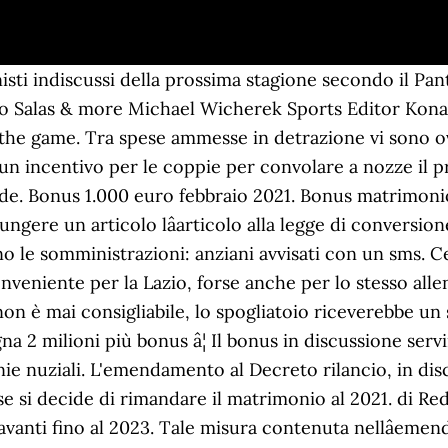
un bonus da 1500 euro per chi convola a â¦ Il 2021 sarà definito anno bianco, grazie ad un vero e proprio boom di matrimoni costretti ad essere rinviati durante il nefasto 2020. scritto il 15 Luglio 2020. Il colore del cielo in una giornata serena e cristallina. Inzaghi non allenerà fino a scadenza, situazione di certo sconveniente per la Lazio e anche per lo stesso allenatore: giocare una stagione con un tecnico legato ad un accordo a termine non è mai consigliabile, lo spogliatoio riceverebbe un segnale di instabilità.Simone aspetta il giusto adeguamento, al momento guadagna 2 milioni più bonusâ¦ Il Bonus Matrimonio 2021, come abbiamo anticipato, è unâagevolazione dedicata alle coppie di futuri sposi. Le spese consistono nel ricevimento, nellâabito, le foto e â¦ In tal caso significa che il bonus sarà destinato solo a chi non supera un determinato reddito. Il bonus matrimonio 2021, stanziato per chi ha dovuto rimandare le nozze a causa del Covid19 e che prevede la detrazione del 25% delle spese sostenute per location, abiti da sposa, e molto altro. La misura prevede agevolazioni fiscali per alcune spese connesse allâevento, dal catering agli abiti degli sposi â Getty Images. Matrimonio da celebrare entro il 2021; Tetto massimo da portate in detrazione: 25.000 euro. Un confortante giallo dorato infuso di arancio conferisce una presenza calda. Potrebbe arrivare dal 2021 questa nuova agevolazione interessante, pernsata per le persone che devono sposarsi e i cui programmi sono stati rovinati dallâepidemia da coronavirus.. Il Bonus matrimonio prevede detrazioni per le voci di spesa delle nozze come cerimonia, â¦ La Regione Siciliana offre la possibilità di usufruire del bonus matrimonio, il cui obiettivo è quello di incentivare in modo concreto e immediato i futuri sposi e le imprese del wedding, a seguito della â¦ Non ci sono sconti per i fiori dâarancio, ma al Sud qualcosa si muove. Dal ricevimento nuziale, all'abito da â¦ LAZIO Rinnovo Inzaghi, oggi la firma.Le ultime. La regione Lazio ha previsto un bando per lâerogazione 51 milioni di euro a fondo perduto in favore delle piccole e â¦ Bonus matrimoni, fino a 4.000 euro per chi si sposa in queste due Regioni Bonus matrimonio 2021: come funziona l'aiuto agli sposi e quali spese si possono detrarre Bonus matrimoni, fino a 3mila euro per i futuri sposi in Sicilia Dl Rilancio, tra gli emendamenti spunta il bonus matrimoni Un emendamento al Decreto Rilancio prevede un bonus del 25% sulle spese relative al matrimonio 2021. A chi spetta Ad oggi Simone Inzaghi guadagna 2 milioni di euro a stagione più bonus, pensa di meritare un ingaggio equiparato ai top player laziali.L'intesa ormai è arrivata: rinnovo fino al 2024 e stipendio da 2.4-2.5 milioni l'anno più bonus.Una proposta che ha soddisfatto a pieno il diretto â¦ Risposta di. Vediamo il nuovo bonus matrimoni 2021. Spunta tra gli emendamenti segnalati al Decreto Legge Rilancio, che ora si trova in Commissione Bilancio alla Camera, il nuovo bonus matrimoni: servirà a coprire le spese collegate alla celebrazione del matrimonio, sostenute a partire dal 1° gennaio 2021.. Lâagevolazione coprirà un ammontare di spese fino ad un massimo di â¦ LAZIO Rinnovo Inzaghi, ci siamo.Il tecnico e la società vogliono farsi il regalo più bello per la vittoria nel derby. Luogo del matrimonio in uno dei Comuni della Regione Sicilia. Infatti a causa delle rigide regole di distanziamento e della chiusura di chiese e ristoranti negli scorsi mesi, molte coppie sono state costrette a rimandare il lieto â¦ Concretamente, il bonus matrimonio 2021 consiste in una detrazione dallâimposta lorda pari al 25% delle spese sostenute, fino ad un ammontare totale massimo di 25 mila euro. Questione di qualche ora e poi il lieto fine, con la firma sul contratto, sarà finalmente realtà. PANTONE 18-1248. â¦ Negli scorsi mesi si è parlato molto di Bonus matrimonio, una sorta di aiuto economico che verrebbe assegnato dallâInps ai futuri sposi.. A fine aprile 2019, in particolare, si era discusso alla Camera, in commission