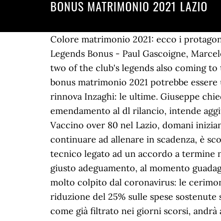
BONUS MATRIMONIO 2021 LAZIO
Colore matrimonio 2021: ecco i protagonisti indiscussi della prossima stagione secondo il Pantone Color Institute. PES 2021: Lazio Legends Bonus - Paul Gascoigne, Marcelo Salas & more Michael Wicherek Sports Editor Konami has a new official partner club, with two of the club's legends also coming to the game. Tra spese ammesse in detrazione vi sono ovviamente una molteplicità di voci. Il bonus matrimonio 2021 potrebbe essere un incentivo per le coppie per convolare a nozze il prossimo anno. PANTONE 15-4020. Lazio, rinnova Inzaghi: le ultime. Giuseppe chiede. Bonus 1.000 euro febbraio 2021. Bonus matrimonio 2021, come funziona la detrazione Un emendamento al dl rilancio, intende aggiungere un articolo lâarticolo alla legge di conversione del decreto 19 maggio 2020, n. 34. ... Vaccino over 80 nel Lazio, domani iniziano le somministrazioni: anziani avvisati con un sms. Ceruleo. Inzaghi può anche decidere di continuare ad allenare in scadenza, è sconveniente per la Lazio, forse anche per lo stesso allenatore: giocare una stagione con un tecnico legato ad un accordo a termine non è mai consigliabile, lo spogliatoio riceverebbe un segnale di instabilità.Simone aspetta il giusto adeguamento, al momento guadagna 2 milioni più bonus â¦ Il bonus in discussione servirà per la ripresa economia di un settore molto colpito dal coronavirus: le cerimonie nuziali. L'emendamento al Decreto rilancio, in discussione alla Camera, prevederebbe una riduzione del 25% sulle spese sostenute se si decide di rimandare il matrimonio al 2021. di Redazione-17 Giugno 2020. Il matrimonio, come già filtrato nei giorni scorsi, andrà avanti fino al 2023. Tale misura contenuta nellâemendamento proponeva una detrazione del 20% dellâimposta lorda sulle spese nuziali. Consiste in una detrazione del 25% sulle spese sostenute per il ricevimento e le nozze da indicare sulla dichiarazione dei redditi.Questo incentivo è pensato per sostenere le giovani coppie che celebreranno le proprie nozze nel 2021â¦ Bando Pubblico - Determinazione - numero G14752 del 07/12/2020. Bonus matrimonio 2021: come funziona lâaiuto agli sposi e quali spese si possono detrarre Tra gli innumerevoli emendamenti al decreto Rilancio anche un nuovo bonus matrimoni per aiutare le coppie e rilanciare il settore del wedding duramente piegato dalla crisi Covid Bonus matrimonio 2021, come funziona. Ad incentivare tale unione sacra e civile ci sarà anche il bonus matrimonio, un aiuto concreto a quelle coppie italiane che sono state costrette ad annullare il grande evento durante il 2020 o semplicemente hanno deciso di sposarsi proprio nel 2021. Calendula. Maria Concetta Alagna-7 Febbraio 2021 - 15:28. La conversione in legge, purtroppo, â¦ A partire dal prossimo anno, potrebbe essere emanato il bonus matrimonio per il 2021.Porterebbe a degli sconti per quanto riguarda le spese da affrontare per la cerimonia.. Ristori e bonus covid 2021. In questi tempi di emergenza Covid, per il bonus matrimonio 2021 non è arrivato il fatidico sì e la misura non è rientrata nel decreto rilancio, ma intanto la Regione Puglia ha varato un suo provvedimento âsalva sposiâ con 