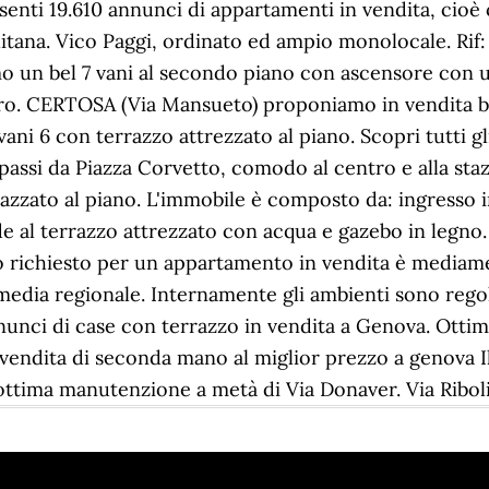
ti 19.610 annunci di appartamenti in vendita, cioè c
olitana. Vico Paggi, ordinato ed ampio monolocale. Rif:
amo un bel 7 vani al secondo piano con ascensore con u
ro. CERTOSA (Via Mansueto) proponiamo in vendita be
vani 6 con terrazzo attrezzato al piano. Scopri tutti gl
i passi da Piazza Corvetto, comodo al centro e alla st
zato al piano. L'immobile è composto da: ingresso in 
e al terrazzo attrezzato con acqua e gazebo in legno.
o richiesto per un appartamento in vendita è mediamen
 media regionale. Internamente gli ambienti sono rego
nunci di case con terrazzo in vendita a Genova. Ottimo
 vendita di seconda mano al miglior prezzo a genova I
'ottima manutenzione a metà di Via Donaver. Via Riboli