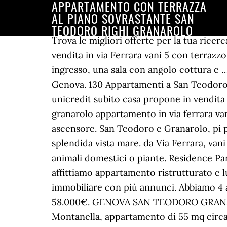
APPARTAMENTO CON TERRAZZA
AL PIANO SOVRASTANTE SAN
TEODORO RIGHI GRANAROLO
Trova le migliori offerte per la tua 
vendita in via Ferrara vani 5 con terraz
ingresso, una sala con angolo cottura e 
Genova. 130 Appartamenti a San Teodoro a
unicredit subito casa propone in vendit
granarolo appartamento in via ferrara va
ascensore. San Teodoro e Granarolo, pi p
splendida vista mare. da Via Ferrara, vani
animali domestici o piante. Residence Par
affittiamo appartamento ristrutturato e 
immobiliare con più annunci. Abbiamo 4 al
58.000€. GENOVA SAN TEODORO GRANAROL
Montanella, appartamento di 55 mq circa 