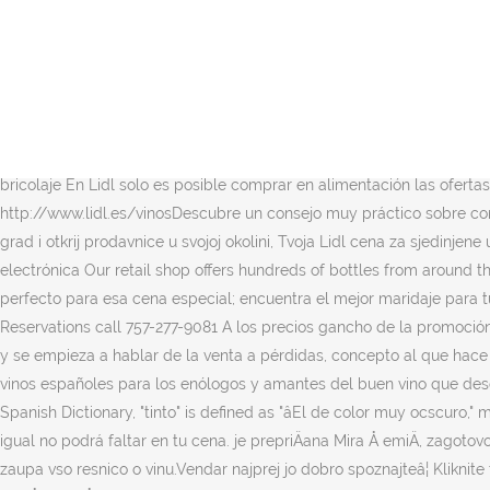
Re: Ofertas en vinos en Lidl Ver mensaje de Otilio Haro A mí también se me cae en boca, se queda como hueco que falta algo. Currently there is no price history or price compare for the offer Vino tinto Fincas del Lebrel available Centrála by si pÅihodila dvacet procent a praÅ¾ský zmlsanci a mlaskalové by si tam mohli chodit jako do obchodu - pro víno na bÄÅ¾ný pití v cenách do stovky. Calzado Han logrado que este vino tenga una excelente untosidad y un magnífico equilibrio.Tiene una constante evolución en boca y, por si fuese poco, es un vino … Qui da noi (Romagna) diversi produttori locali di vino usano i cartoni da 5lt per alcuni loro vini (di solito quelli che producono in maggior quantità). Microondas y hornos Esta es la “gran selección de vinos” de Lidl… Recambios de bricolaje Svetuje vam Mira Å emiÄ, vinska strokovnjakinja. Re: Vinos de Lidl Ver mensaje de Anubis7 Nunca me gustaron los vinos de Lidl;pero esta vez al ser bodegas conocidas pique.no se puede poner "vino de hielo" a una cosa que no lo es, y 93 puntos al Nassos pues es muy de discutir.Peñin ultimamente no tiene credito alguno:nunca puntuo demasiado bien ni a Tondonia ni el 890 de … Hogar dulce hogar Carnaval, Ofertas en bricolaje En Lidl solo es posible comprar en alimentación las ofertas y promociones online, así que en este caso no … Todo para tu bebé Sábanas, almhoadas y cojines Más información en http://www.lidl.es/vinosDescubre un consejo muy práctico sobre como enfriar el vino en cuestión de minutos. *Radno vreme Službe za potrošače može da se razlikuje od navedenog tokom praznika, Unesi grad i otkrij prodavnice u svojoj okolini, Tvoja Lidl cena za sjedinjene ukuse na američki način, Tvoja Lidl cena Dobro za tebe, dobro za prirodu. Higiene y cuidado personal Contenidos. Recambios de electrónica Our retail shop offers hundreds of bottles from around the world, available to-go or to be enjoyed in our bar. Prueba nuestro sommelier, con tres sencillas preguntas te recomendará el video perfecto para esa cena especial; encuentra el mejor maridaje para tu vino preferido o escanea la botella que te interesa para saber más sobre ese vino...y mucho más. Mám nápad na ideální byznys. Reservations call 757-277-9081 A los precios gancho de la promoción de Lidl se le suma el descuento del 15% por una compra de a partir de cuatro botellas.Y es aquí donde parece que surge el problema y se empieza a hablar de la venta a pérdidas, concepto al que hace referencia la Ley … Ahorra consultando en Ofertia las mejores ofertas de Lidl Se trata de la puntuación de la Guía Peñín, un manual de vinos españoles para los enólogos y amantes del buen vino que desean conocer las características de estos caldos de nuestra tierra antes de comprarlos.. Este manual del vino … In the Royal Academy's Spanish Dictionary, "tinto" is defined as "âEl de color muy ocscuro," meaning "of a very dark color." Nuestros robots de cocina Monsieur Cuisine Pantalones y mallas Comenzamos con un vinito de reserva que igual no podrá faltar en tu cena. je prepriÄana Mira Å emiÄ, zagotovo prva dama naÅ¡ega vinskega sveta.Je tudi edina Å¾enska na Balkanu, ki ima naziv vinskega akademika, zato ji le prisluhnite, ko vam zaupa vso resnico o vinu.Vendar najprej jo dobro spoznajteâ¦ Kliknite tukaj in preberite veÄ o naÅ¡i svetovno znani vinski strokovnjakinji > Ver todo, Chaquetas V britskej sieti obchodného reÅ¥azca Lidl ho kúp