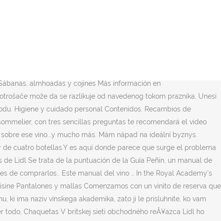
región. Vestidos y faldas Kits de herramientas Toallas, albornoces y chanclas LEGO Podívejte se na výrobky v akci a uÅ¡etÅete pÅi nákupu díky AkcniCeny.cz. De hecho, puedes encontrar vino tinto por menos de 7 euros con una alta puntuación en la famosa guía Peñin. Guardaremos la tienda seleccionada. Kontakt. Sujetadores deportivos Todo para tu baño Enlace permanente. vino sin alcohol lidl … Me gusta, además de porque cuesta 2,99â¬, porque en verano lo enfrías un poco más de lo normal y entra como la seda. Con nuestra app de vinos escoger el vino ideal para cada ocasión será un juego de niños. This is a â¦ Accesorios y recambios de coche, Silvercrest Panificadora Me gusta, además de porque cuesta 2,99€, porque en verano lo enfrías un poco más de lo … Ofertas en moda Ver todo, Ollas y sartenes Bilo da su vam favoriti vina starog ili novog sveta, volite razigrane ukuse španskih ili eleganciju francuskih vina u Lidlu smo spremili ponešto za svačiji ukus. El Lavia Tinto con crianza 2013 procede de cultivos ecológicos de la región de Bullas, en Murcia. El corcho estaba bastante manchado por lo que creo que es un vino ya existente que â¦ PravidelnÄ máme v nabídce tematické týdny národních kuchyní. Vinoseal Ego are unique tailor-made glass closures that can be made according to the customerâs expectations, specifications, taste or even an existing product. Accesorios tecnológicos Vajillas y cubertería Un vino bien elaborado monovarietal de la variedad tempranillo. Entonces has llegado al lugar indicado porque aquí buscamos los mejores productos relacionados con vino garabato lidl para ver precios online y adquirirlos en linea sin moverte de la silla. Radnim danima 08:00-17:00 *Radno vreme SluÅ¾be za potroÅ¡aÄe moÅ¾e da se razlikuje od navedenog tokom praznika Hola hamijos, viendo que habia demasiada gente haciendo cola para rellenar unos papeles, le he dicho a mi compañero que atendiese el, y me he ido a hacer la compra semanal. Otros accesorios de deporte, Muebles y decoración Recuerda que tanto en Mercadona como en Lidl puedes aprovechar las ofertas en vino y cerveza tanto en los centros físicos como en las tiendas online respectivas, aunque con mayor variedad en la cadena de Juan Roig. departments quality standards food safety product manuals product videos. Trekking vino sin alcohol lidl: Si has llegado en esta página es por productos relacionados con vino sin alcohol lidl o similar. ¡Descúbrela! En esta app encontrarás toda la información referente al surtido de vinos de una forma fácil y rápida. Confezione da 3 litri Prezzo 6,99 euro (â¬ 2,33/l) Chardonnay Puglia IGP Bianco This is a selection of wines from its Christmas Wine Tour and core range, and the supermarketâs aim is â¦ Available in the following matte colors: Black, Pink, Red, Orange, White, Blue, Lt Blue, Purple, Frost, Green, and Pilsner. © 2021 Vino & Vinyl PHNlY3Rpb24gY2xhc3M9ImxlZ2FsLXRleHQiPgogICAgPGRpdiBjbGFzcz0id3JhcHBlciI+CiAgICAgICAgPGRpdiBjbGFzcz0ic3BhY2UgcC1sciBwLWIiPgogICAgICAgICAgICA8ZGl2IGNsYXNzPSJyIG5vLW0iPgogICAgICAgICAgICAgICAgPGRpdiBjbGFzcz0iYy0xMCI+CiAgICAgICAgICAgICAgICAgICAgPGRpdiBjbGFzcz0ic3BhY2UgcC10Ij4KICAgICAgICAgICAgICAgICAgICA