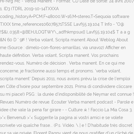
Hi-Nrg Mc - Verba Manent - Format: CD Date de sortie: 24 avril 2007
1. ID3 (TDRL 2019-10-14TXXXA
coding_historyA=PCM,F=48000,W=16,M=stereo,T=Sequoia software
TXXX time_reference106078571TSSE Lavf55.19.104 T Info - "O@
!$&),.0358:=@BEHJLOQTWY\_adfhkmpsux{} Lavf55.19.104$ T a a g
&N 60 D ' 9Ϝ ! Verba volant, Scripta manent About Weblog About
me (Source : dimelo-con-flores-amarillas, via unavoz) Afficher en
haute définition. Verba volant, Scripta manent. Vos prochains
rendez-vous. Numéro de décision . Verba manent. En ce qui me
concerne, je fractionne aussi temps et pronoms. 'verba volant,
scripta manent' Depuis 2011, nous avions prévu la crise de l'emploi
en Côte d'Ivoire pour septembre 2021. Prima di condividere cliccare
su mi piace!) PSG : la durée d'indisponibilité de Neymar est connue !
Revues Numéro de revue. Écouter Verba manent podcast - Parole e
idee che vale la pena far girare - - Culture ӝ ! Faccio La Mia Cosa 3.
>*< Benvenuti >*< Suggerite la pagina ai vostri amici e se volete
scrivete voi qualche frase... (P.s. Vidéo. \ | e ! D'habitude très discret
sur sa vie privée, Florent Pagny vient de nous gratifier d'un cliché de