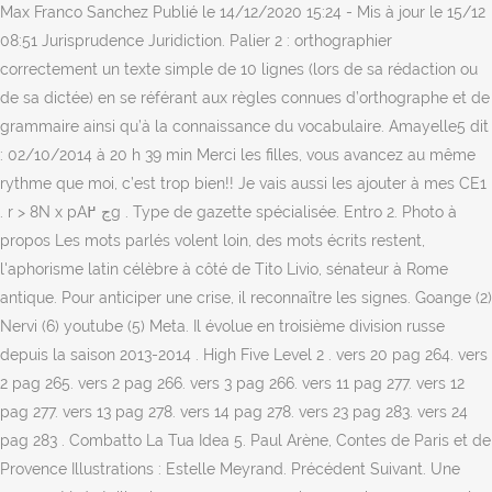
Max Franco Sanchez Publié le 14/12/2020 15:24 - Mis à jour le 15/12
08:51 Jurisprudence Juridiction. Palier 2 : orthographier
correctement un texte simple de 10 lignes (lors de sa rédaction ou
de sa dictée) en se référant aux règles connues d’orthographe et de
grammaire ainsi qu’à la connaissance du vocabulaire. Amayelle5 dit
: 02/10/2014 à 20 h 39 min Merci les filles, vous avancez au même
rythme que moi, c’est trop bien!! Je vais aussi les ajouter à mes CE1
. r > 8N x pAڃ ߂g . Type de gazette spécialisée. Entro 2. Photo à
propos Les mots parlés volent loin, des mots écrits restent,
l'aphorisme latin célèbre à côté de Tito Livio, sénateur à Rome
antique. Pour anticiper une crise, il reconnaître les signes. Goange (2)
Nervi (6) youtube (5) Meta. Il évolue en troisième division russe
depuis la saison 2013-2014 . High Five Level 2 . vers 20 pag 264. vers
2 pag 265. vers 2 pag 266. vers 3 pag 266. vers 11 pag 277. vers 12
pag 277. vers 13 pag 278. vers 14 pag 278. vers 23 pag 283. vers 24
pag 283 . Combatto La Tua Idea 5. Paul Arène, Contes de Paris et de
Provence Illustrations : Estelle Meyrand. Précédent Suivant. Une