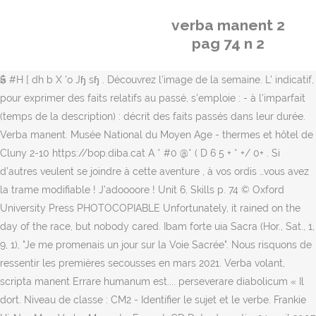
verba manent 2
pag 74 n 2
ӣ$ #H [ dh b X 'o Jɧ sɧ . Découvrez l'image de la semaine. L' indicatif,
pour exprimer des faits relatifs au passé, s'emploie : - à l'imparfait
(temps de la description) : décrit des faits passés dans leur durée.
Verba manent. Musée National du Moyen Age - thermes et hôtel de
Cluny 2-10 https://bop.diba.cat A * #0 @* ( D 6 5 + * +/ 0+ . Si
d’autres veulent se joindre à cette aventure , à vos ordis …vous avez
la trame modifiable ! J’adoooore ! Unit 6, Skills p. 74 © Oxford
University Press PHOTOCOPIABLE Unfortunately, it rained on the
day of the race, but nobody cared. Ibam forte uia Sacra (Hor., Sat., 1,
9, 1), "Je me promenais un jour sur la Voie Sacrée". Nous risquons de
ressentir les premières secousses en mars 2021. Verba volant,
scripta manent Errare humanum est.... perseverare diabolicum « Il
dort. Niveau de classe : CM2 - Identifier le sujet et le verbe. Frankie