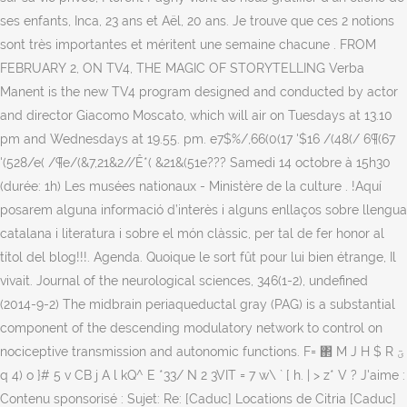
ses enfants, Inca, 23 ans et Aël, 20 ans. Je trouve que ces 2 notions
sont très importantes et méritent une semaine chacune . FROM
FEBRUARY 2, ON TV4, THE MAGIC OF STORYTELLING Verba
Manent is the new TV4 program designed and conducted by actor
and director Giacomo Moscato, which will air on Tuesdays at 13.10
pm and Wednesdays at 19.55. pm. e7$%/,66(0(17 '$16 /(48(/ 6¶(67
'(528/e( /¶e/(&7,21&2//Ê*( &21&(51e??? Samedi 14 octobre à 15h30
(durée: 1h) Les musées nationaux - Ministère de la culture . !Aquí
posarem alguna informació d’interès i alguns enllaços sobre llengua
catalana i literatura i sobre el món clàssic, per tal de fer honor al
títol del blog!!!. Agenda. Quoique le sort fût pour lui bien étrange, Il
vivait. Journal of the neurological sciences, 346(1-2), undefined
(2014-9-2) The midbrain periaqueductal gray (PAG) is a substantial
component of the descending modulatory network to control on
nociceptive transmission and autonomic functions. F= ΂ M J H $ R ؾ
q 4) o }# 5 v CB j A l kQ^ E *33/ N 2 3VIT = 7 w\ ` [ h. | > z* V ? J'aime :
Contenu sponsorisé : Sujet: Re: [Caduc] Locations de Citria [Caduc]