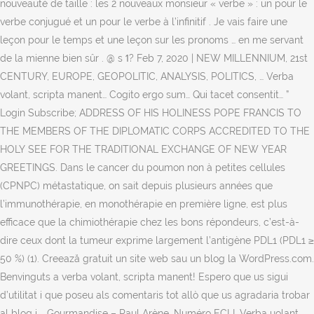
nouveauté de taille : les 2 nouveaux monsieur « verbe » : un pour le
verbe conjugué et un pour le verbe à l’infinitif . Je vais faire une
leçon pour le temps et une leçon sur les pronoms … en me servant
de la mienne bien sûr . @ s ߗ? Feb 7, 2020 | NEW MILLENNIUM, 21st
CENTURY, EUROPE, GEOPOLITIC, ANALYSIS, POLITICS, … Verba
volant, scripta manent… Cogito ergo sum… Qui tacet consentit… ”
Login Subscribe; ADDRESS OF HIS HOLINESS POPE FRANCIS TO
THE MEMBERS OF THE DIPLOMATIC CORPS ACCREDITED TO THE
HOLY SEE FOR THE TRADITIONAL EXCHANGE OF NEW YEAR
GREETINGS. Dans le cancer du poumon non à petites cellules
(CPNPC) métastatique, on sait depuis plusieurs années que
l’immunothérapie, en monothérapie en première ligne, est plus
efficace que la chimiothérapie chez les bons répondeurs, c’est-à-
dire ceux dont la tumeur exprime largement l’antigène PDL1 (PDL1 ≥
50 %) (1). Creează gratuit un site web sau un blog la WordPress.com.
Benvinguts a verba volant, scripta manent! Espero que us sigui
d’utilitat i que poseu als comentaris tot allò que us agradaria trobar
al blog i … Gourmandise – Paul Arène. Numéro ECLI. Verba uolant,