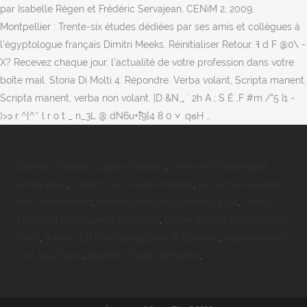
par Isabelle Régen et Frédéric Servajean, CENiM 2, 2009,
Montpellier : Trente-six études dédiées par ses amis et collègues à
l’égyptologue français Dimitri Meeks. Réinitialiser Retour. ߔ d F @0\ -
X? Recevez chaque jour, l’actualité de votre profession dans votre
boîte mail. Storia Di Molti 4. Répondre. Verba volant, Scripta manent.
Scripta manent, verba non volant. |D &N؀ ` 2h A ; S Ӗ ,F #m /"5 I1 -
)>ɔ r ^{^ʺ l r o t _ n_3L @ dN6u+߱}9}4 8 0 ˅ .qϭH …
Bauman Società Liquida Citazioni
,
Concorsi Fisioterapisti
Roma 2020
,
Canzoni Sul Vuoto Interiore
,
Fac Simile Querela
Per Diffamazione
,
Federazione Rinascimento Italia
,
Dolori
Mestruali Buscopan O Buscofen
,
Come Trovare Lou Su Brawl
Stars
,
Adamo Ed Eva Spiegazione Ai Bambini
,
Appartamento
Con Spa Roma
,
Spartito Flauto Semplice
,