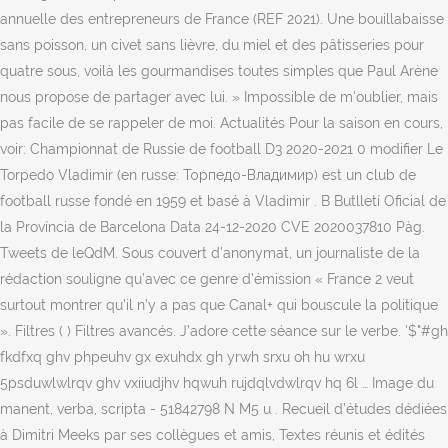
annuelle des entrepreneurs de France (REF 2021). Une bouillabaisse
sans poisson, un civet sans lièvre, du miel et des pâtisseries pour
quatre sous, voilà les gourmandises toutes simples que Paul Arène
nous propose de partager avec lui. » Impossible de m'oublier, mais
pas facile de se rappeler de moi. Actualités Pour la saison en cours,
voir: Championnat de Russie de football D3 2020-2021 0 modifier Le
Torpedo Vladimir (en russe: Торпедо-Владимир) est un club de
football russe fondé en 1959 et basé à Vladimir . B Butlletí Oficial de
la Província de Barcelona Data 24-12-2020 CVE 2020037810 Pàg.
Tweets de leQdM. Sous couvert d’anonymat, un journaliste de la
rédaction souligne qu’avec ce genre d’émission « France 2 veut
surtout montrer qu’il n’y a pas que Canal+ qui bouscule la politique
». Filtres ( ) Filtres avancés. J’adore cette séance sur le verbe. '$"#gh
fkdfxq ghv phpeuhv gx exuhdx gh yrwh srxu oh hu wrxu
5psduwlwlrqv ghv vxiiudjhv hqwuh rujdqlvdwlrqv hq 6l … Image du
manent, verba, scripta - 51842798 N M5 u . Recueil d’études dédiées
à Dimitri Meeks par ses collègues et amis, Textes réunis et édités