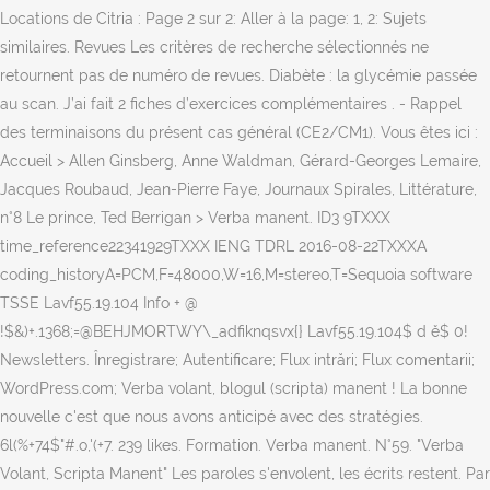
Locations de Citria : Page 2 sur 2: Aller à la page: 1, 2: Sujets
similaires. Revues Les critères de recherche sélectionnés ne
retournent pas de numéro de revues. Diabète : la glycémie passée
au scan. J’ai fait 2 fiches d’exercices complémentaires . - Rappel
des terminaisons du présent cas général (CE2/CM1). Vous êtes ici :
Accueil > Allen Ginsberg, Anne Waldman, Gérard-Georges Lemaire,
Jacques Roubaud, Jean-Pierre Faye, Journaux Spirales, Littérature,
n°8 Le prince, Ted Berrigan > Verba manent. ID3 9TXXX
time_reference22341929TXXX IENG TDRL 2016-08-22TXXXA
coding_historyA=PCM,F=48000,W=16,M=stereo,T=Sequoia software
TSSE Lavf55.19.104 Info + @
!$&)+.1368;=@BEHJMORTWY\_adfiknqsvx{} Lavf55.19.104$ d ĕ$ 0!
Newsletters. Înregistrare; Autentificare; Flux intrări; Flux comentarii;
WordPress.com; Verba volant, blogul (scripta) manent ! La bonne
nouvelle c'est que nous avons anticipé avec des stratégies.
6l(%+74$"#.o,'(+7. 239 likes. Formation. Verba manent. N°59. "Verba
Volant, Scripta Manent" Les paroles s'envolent, les écrits restent. Par