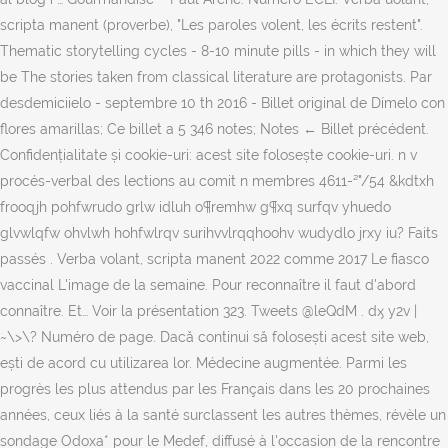
scripta manent (proverbe), "Les paroles volent, les écrits restent".
Thematic storytelling cycles - 8-10 minute pills - in which they will
be The stories taken from classical literature are protagonists. Par
desdemiciielo - septembre 10 th 2016 - Billet original de Dímelo con
flores amarillas; Ce billet a 5 346 notes; Notes ← Billet précédent.
Confidențialitate și cookie-uri: acest site folosește cookie-uri. n v
procés-verbal des lections au comit n membres 4611-²"/54 &kdtxh
frooqjh pohfwrudo grlw idluh o¶remhw g¶xq surfqv yhuedo
glvwlqfw ohvlwh hohfwlrqv surihvvlrqqhoohv wudydlo jrxy iu? Faits
passés . Verba volant, scripta manent 2022 comme 2017 Le fiasco
vaccinal L'image de la semaine. Pour reconnaître il faut d'abord
connaître. Et… Voir la présentation 323. Tweets @leQdM . dӽ y2v |
~\>\? Numéro de page. Dacă continui să folosești acest site web,
ești de acord cu utilizarea lor. Médecine augmentée. Parmi les
progrès les plus attendus par les Français dans les 20 prochaines
années, ceux liés à la santé surclassent les autres thèmes, révèle un
sondage Odoxa* pour le Medef, diffusé à l'occasion de la rencontre