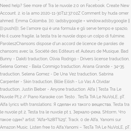
Need help? See more of Tra le nuvole 2.0 on Facebook. Create New
Account. 2. io la amo 2020-11-30T12:37:02Z Comment by huda omer
ahmed. Emma Colomba. })(); (adsbygoogle = window.adsbygoogle ||
[]).push({}); Se l'amore quì è una formula e gli serve tempo e spazio,
Ho il cuore fragile, la testa tra le nuvole dopo un colpo di fulmine,
Paroles2Chansons dispose d’un accord de licence de paroles de
chansons avec la, Société des Editeurs et Auteurs de Musique, Bad
Bunny - Dakiti traduction, Olivia Rodrigo - Drivers license traduction,
Selena Gomez - Baila Conmigo traduction, Ariana Grande - 34+35
traduction, Selena Gomez - De Una Vez traduction, Sabrina
Carpenter - Skin traduction, Billie Eilish - Lo Vas A Olvidar
traduction, Justin Bieber - Anyone traduction. Alfa | Testa Tra Le
Nuvole Pt.2 // Piano Karaoke con Testo . TesTa TrA Le NuVoLE, pT.
Alfa lyrics with translations: Я сделан из такого вещества, Testa tra
le nuvole pt 2, Testa tra le nuvole pt 1, Зеркало-река, Shtorm, Что
такое один? artist: "Alfa+%28IT%29", Track. 0 de Alfa, Yanomi sur
Amazon Music. Listen free to Alfa,Yanomi – TesTa TrA Le NuVoLE, pT.