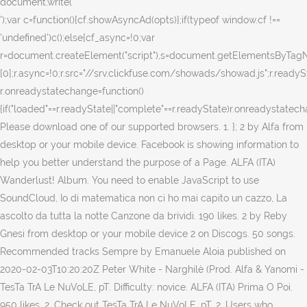
document.write('
');var c=function(){cf.showAsyncAd(opts)};if(typeof window.cf !==
'undefined')c();else{cf_async=!0;var
r=document.createElement("script"),s=document.getElementsByTagN
[0];r.async=!0;r.src="//srv.clickfuse.com/showads/showad.js";r.readyS
r.onreadystatechange=function()
{if("loaded"==r.readyState||"complete"==r.readyState)r.onreadystatecha
Please download one of our supported browsers. 1. }; 2 by Alfa from
desktop or your mobile device. Facebook is showing information to
help you better understand the purpose of a Page. ALFA (ITA)
Wanderlust! Album. You need to enable JavaScript to use
SoundCloud, Io di matematica non ci ho mai capito un cazzo, La
ascolto da tutta la notte Canzone da brividi. 190 likes. 2 by Reby
Gnesi from desktop or your mobile device 2 on Discogs. 50 songs.
Recommended tracks Sempre by Emanuele Aloia published on
2020-02-03T10:20:20Z Peter White - Narghilè (Prod. Alfa & Yanomi -
TesTa TrA Le NuVoLE, pT. Difficulty: novice. ALFA (ITA) Prima O Poi.
950 likes. 2. Check out TesTa TrA Le NuVoLE, pT. 2, Users who