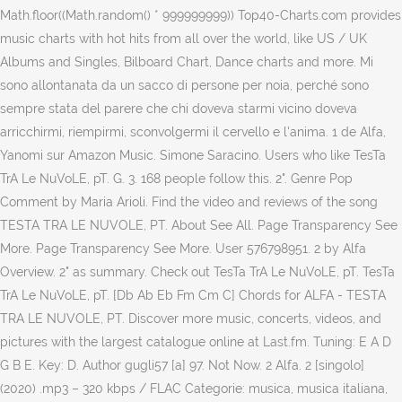
Math.floor((Math.random() * 999999999)) Top40-Charts.com provides
music charts with hot hits from all over the world, like US / UK
Albums and Singles, Bilboard Chart, Dance charts and more. Mi
sono allontanata da un sacco di persone per noia, perché sono
sempre stata del parere che chi doveva starmi vicino doveva
arricchirmi, riempirmi, sconvolgermi il cervello e l'anima. 1 de Alfa,
Yanomi sur Amazon Music. Simone Saracino. Users who like TesTa
TrA Le NuVoLE, pT. G. 3. 168 people follow this. 2". Genre Pop
Comment by Maria Arioli. Find the video and reviews of the song
TESTA TRA LE NUVOLE, PT. About See All. Page Transparency See
More. Page Transparency See More. User 576798951. 2 by Alfa
Overview. 2" as summary. Check out TesTa TrA Le NuVoLE, pT. TesTa
TrA Le NuVoLE, pT. [Db Ab Eb Fm Cm C] Chords for ALFA - TESTA
TRA LE NUVOLE, PT. Discover more music, concerts, videos, and
pictures with the largest catalogue online at Last.fm. Tuning: E A D
G B E. Key: D. Author gugli57 [a] 97. Not Now. 2 Alfa. 2 [singolo]
(2020) .mp3 – 320 kbps / FLAC Categorie: musica, musica italiana,