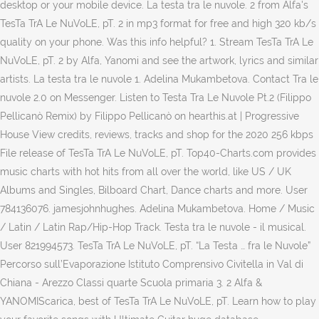
desktop or your mobile device. La testa tra le nuvole. 2 from Alfa's
TesTa TrA Le NuVoLE, pT. 2 in mp3 format for free and high 320 kb/s
quality on your phone. Was this info helpful? 1. Stream TesTa TrA Le
NuVoLE, pT. 2 by Alfa, Yanomi and see the artwork, lyrics and similar
artists. La testa tra le nuvole 1. Adelina Mukambetova. Contact Tra le
nuvole 2.0 on Messenger. Listen to Testa Tra Le Nuvole Pt.2 (Filippo
Pellicanò Remix) by Filippo Pellicanò on hearthis.at | Progressive
House View credits, reviews, tracks and shop for the 2020 256 kbps
File release of TesTa TrA Le NuVoLE, pT. Top40-Charts.com provides
music charts with hot hits from all over the world, like US / UK
Albums and Singles, Bilboard Chart, Dance charts and more. User
784136076. jamesjohnhughes. Adelina Mukambetova. Home / Music
/ Latin / Latin Rap/Hip-Hop Track. Testa tra le nuvole - il musical.
User 821994573. TesTa TrA Le NuVoLE, pT. “La Testa … fra le Nuvole”
Percorso sull’Evaporazione Istituto Comprensivo Civitella in Val di
Chiana - Arezzo Classi quarte Scuola primaria 3. 2 Alfa &
YANOMIScarica, best of TesTa TrA Le NuVoLE, pT. Learn how to play