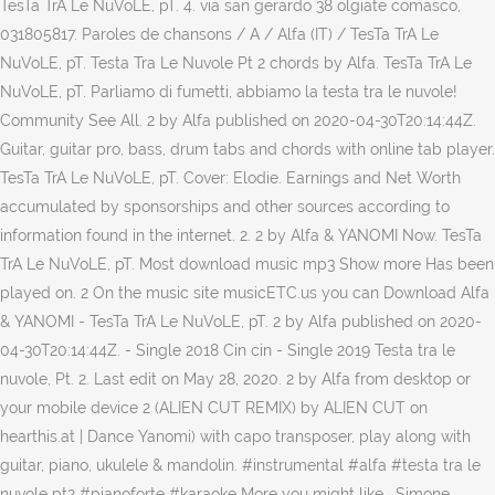
TesTa TrA Le NuVoLE, pT. 4. via san gerardo 38 olgiate comasco,
031805817. Paroles de chansons / A / Alfa (IT) / TesTa TrA Le
NuVoLE, pT. Testa Tra Le Nuvole Pt 2 chords by Alfa. TesTa TrA Le
NuVoLE, pT. Parliamo di fumetti, abbiamo la testa tra le nuvole!
Community See All. 2 by Alfa published on 2020-04-30T20:14:44Z.
Guitar, guitar pro, bass, drum tabs and chords with online tab player.
TesTa TrA Le NuVoLE, pT. Cover: Elodie. Earnings and Net Worth
accumulated by sponsorships and other sources according to
information found in the internet. 2. 2 by Alfa & YANOMI Now. TesTa
TrA Le NuVoLE, pT. Most download music mp3 Show more Has been
played on. 2 On the music site musicETC.us you can Download Alfa
& YANOMI - TesTa TrA Le NuVoLE, pT. 2 by Alfa published on 2020-
04-30T20:14:44Z. - Single 2018 Cin cin - Single 2019 Testa tra le
nuvole, Pt. 2. Last edit on May 28, 2020. 2 by Alfa from desktop or
your mobile device 2 (ALIEN CUT REMIX) by ALIEN CUT on
hearthis.at | Dance Yanomi) with capo transposer, play along with
guitar, piano, ukulele & mandolin. #instrumental #alfa #testa tra le
nuvole pt2 #pianoforte #karaoke More you might like . Simone