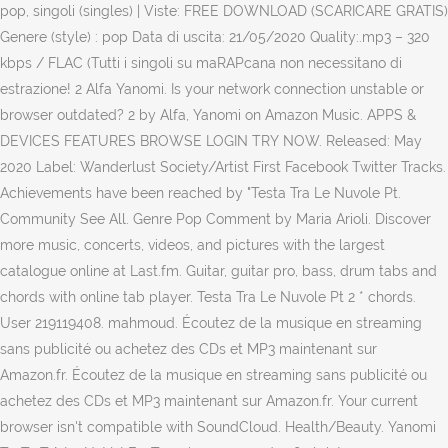
pop, singoli (singles) | Viste: FREE DOWNLOAD (SCARICARE GRATIS)
Genere (style) : pop Data di uscita: 21/05/2020 Quality:.mp3 – 320
kbps / FLAC (Tutti i singoli su maRAPcana non necessitano di
estrazione! 2 Alfa Yanomi. Is your network connection unstable or
browser outdated? 2 by Alfa, Yanomi on Amazon Music. APPS &
DEVICES FEATURES BROWSE LOGIN TRY NOW. Released: May
2020 Label: Wanderlust Society/Artist First Facebook Twitter Tracks.
Achievements have been reached by "Testa Tra Le Nuvole Pt.
Community See All. Genre Pop Comment by Maria Arioli. Discover
more music, concerts, videos, and pictures with the largest
catalogue online at Last.fm. Guitar, guitar pro, bass, drum tabs and
chords with online tab player. Testa Tra Le Nuvole Pt 2 * chords.
User 219119408. mahmoud. Écoutez de la musique en streaming
sans publicité ou achetez des CDs et MP3 maintenant sur
Amazon.fr. Écoutez de la musique en streaming sans publicité ou
achetez des CDs et MP3 maintenant sur Amazon.fr. Your current
browser isn't compatible with SoundCloud. Health/Beauty. Yanomi