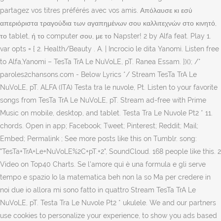
partagez vos titres préférés avec vos amis. Απόλαυσε κι εσύ
απεριόριστα τραγούδια των αγαπημένων σου καλλιτεχνών στο κινητό,
το tablet, ή το computer σου, με το Napster! 2 by Alfa feat. Play 1.
var opts = { 2. Health/Beauty . A. | Incrocio le dita Yanomi. Listen free
to Alfa,Yanomi – TesTa TrA Le NuVoLE, pT. Ranea Essam. })(); /*
paroles2chansons.com - Below Lyrics */ Stream TesTa TrA Le
NuVoLE, pT. ALFA (ITA) Testa tra le nuvole, Pt. Listen to your favorite
songs from TesTa TrA Le NuVoLE, pT. Stream ad-free with Prime
Music on mobile, desktop, and tablet. Testa Tra Le Nuvole Pt2 * 11.
chords. Open in app; Facebook; Tweet; Pinterest; Reddit; Mail;
Embed; Permalink ; See more posts like this on Tumblr. song:
"TesTa+TrA+Le+NuVoLE%2C+pT.+2", SoundCloud. 168 people like this. 2
Video on Top40 Charts. Se l'amore quì è una formula e gli serve
tempo e spazio Io la matematica beh non la so Ma per credere in
noi due io allora mi sono fatto in quattro Stream TesTa TrA Le
NuVoLE, pT. Testa Tra Le Nuvole Pt2 * ukulele. We and our partners
use cookies to personalize your experience, to show you ads based