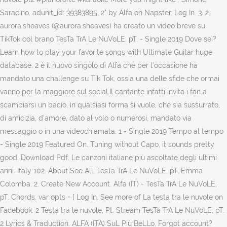
Saracino. adunit_id: 39383895, 2" by Alfa on Napster. Log In. 3. 2.
aurora.sheaves (@aurora.sheaves) ha creato un video breve su
TikTok col brano TesTa TrA Le NuVoLE, pT. - Single 2019 Dove sei?
Learn how to play your favorite songs with Ultimate Guitar huge
database. 2 è il nuovo singolo di Alfa che per l’occasione ha
mandato una challenge su Tik Tok, ossia una delle sfide che ormai
vanno per la maggiore sul social.Il cantante infatti invita i fan a
scambiarsi un bacio, in qualsiasi forma si vuole, che sia sussurrato,
di amicizia, d’amore, dato al volo o numerosi, mandato via
messaggio o in una videochiamata. 1 - Single 2019 Tempo al tempo
- Single 2019 Featured On. Tuning without Capo, it sounds pretty
good. Download Pdf. Le canzoni italiane più ascoltate degli ultimi
anni. Italy 102. About See All. TesTa TrA Le NuVoLE, pT. Emma
Colomba. 2. Create New Account. Alfa (IT) - TesTa TrA Le NuVoLE,
pT. Chords. var opts = { Log In. See more of La testa tra le nuvole on
Facebook. 2 Testa tra le nuvole, Pt. Stream TesTa TrA Le NuVoLE, pT.
2 Lyrics & Traduction. ALFA (ITA) SuL Più BeLLo. Forgot account?