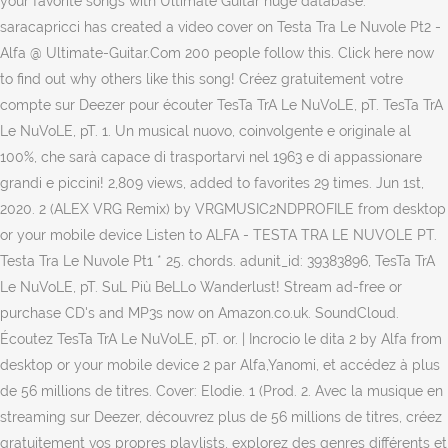
your favorite songs with Ultimate Guitar huge database.
saracapricci has created a video cover on Testa Tra Le Nuvole Pt2 -
Alfa @ Ultimate-Guitar.Com 200 people follow this. Click here now
to find out why others like this song! Créez gratuitement votre
compte sur Deezer pour écouter TesTa TrA Le NuVoLE, pT. TesTa TrA
Le NuVoLE, pT. 1. Un musical nuovo, coinvolgente e originale al
100%, che sarà capace di trasportarvi nel 1963 e di appassionare
grandi e piccini! 2,809 views, added to favorites 29 times. Jun 1st,
2020. 2 (ALEX VRG Remix) by VRGMUSIC2NDPROFILE from desktop
or your mobile device Listen to ALFA - TESTA TRA LE NUVOLE PT.
Testa Tra Le Nuvole Pt1 * 25. chords. adunit_id: 39383896, TesTa TrA
Le NuVoLE, pT. SuL Più BeLLo Wanderlust! Stream ad-free or
purchase CD's and MP3s now on Amazon.co.uk. SoundCloud.
Écoutez TesTa TrA Le NuVoLE, pT. or. | Incrocio le dita 2 by Alfa from
desktop or your mobile device 2 par Alfa,Yanomi, et accédez à plus
de 56 millions de titres. Cover: Elodie. 1 (Prod. 2. Avec la musique en
streaming sur Deezer, découvrez plus de 56 millions de titres, créez
gratuitement vos propres playlists, explorez des genres différents et