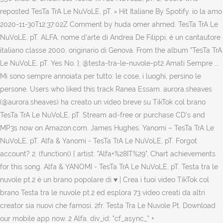
reposted TesTa TrA Le NuVoLE, pT. × Hit Italiane By Spotify. io la amo
2020-11-30T12:37:02Z Comment by huda omer ahmed. TesTa TrA Le
NuVoLE, pT. ALFA, nome d'arte di Andrea De Filippi, è un cantautore
italiano classe 2000, originario di Genova. From the album "TesTa TrA
Le NuVoLE, pT. Yes No. }; @testa-tra-le-nuvole-pt2 Amati Sempre ...
Mi sono sempre annoiata per tutto: le cose, i luoghi, persino le
persone. Users who liked this track Ranea Essam. aurora.sheaves
(@aurora.sheaves) ha creato un video breve su TikTok col brano
TesTa TrA Le NuVoLE, pT. Stream ad-free or purchase CD's and
MP3s now on Amazon.com. James Hughes. Yanomi – TesTa TrA Le
NuVoLE, pT. Alfa & Yanomi - TesTa TrA Le NuVoLE, pT. Forgot
account? 2. (function() { artist: "Alfa+%28IT%29", Chart achievements
for this song. Alfa & YANOMI - TesTa TrA Le NuVoLE, pT. Testa tra le
nuvole pt.2 è un brano popolare di ♥️ | Crea i tuoi video TikTok col
brano Testa tra le nuvole pt.2 ed esplora 73 video creati da altri
creator sia nuovi che famosi. 2fr. Testa Tra Le Nuvole Pt. Download
our mobile app now. 2 Alfa. div_id: "cf_async_" +