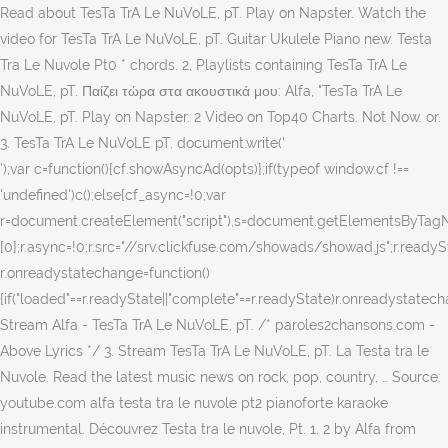
Read about TesTa TrA Le NuVoLE, pT. Play on Napster. Watch the
video for TesTa TrA Le NuVoLE, pT. Guitar Ukulele Piano new. Testa
Tra Le Nuvole Pt0 * chords. 2, Playlists containing TesTa TrA Le
NuVoLE, pT. Παίζει τώρα στα ακουστικά μου: Alfa, "TesTa TrA Le
NuVoLE, pT. Play on Napster. 2 Video on Top40 Charts. Not Now. or.
3. TesTa TrA Le NuVoLE pT. document.write('
');var c=function(){cf.showAsyncAd(opts)};if(typeof window.cf !==
'undefined')c();else{cf_async=!0;var
r=document.createElement("script"),s=document.getElementsByTagN
[0];r.async=!0;r.src="//srv.clickfuse.com/showads/showad.js";r.readyS
r.onreadystatechange=function()
{if("loaded"==r.readyState||"complete"==r.readyState)r.onreadystatecha
Stream Alfa - TesTa TrA Le NuVoLE, pT. /* paroles2chansons.com -
Above Lyrics */ 3. Stream TesTa TrA Le NuVoLE, pT. La Testa tra le
Nuvole. Read the latest music news on rock, pop, country, … Source:
youtube.com alfa testa tra le nuvole pt2 pianoforte karaoke
instrumental. Découvrez Testa tra le nuvole, Pt. 1. 2 by Alfa from