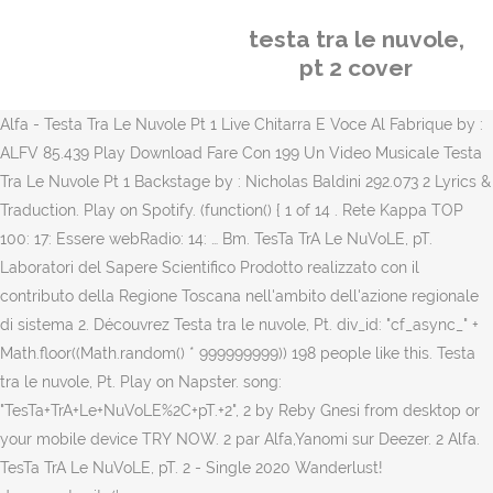
testa tra le nuvole,
pt 2 cover
Alfa - Testa Tra Le Nuvole Pt 1 Live Chitarra E Voce Al Fabrique by :
ALFV 85.439 Play Download Fare Con 199 Un Video Musicale Testa
Tra Le Nuvole Pt 1 Backstage by : Nicholas Baldini 292.073 2 Lyrics &
Traduction. Play on Spotify. (function() { 1 of 14 . Rete Kappa TOP
100: 17: Essere webRadio: 14: … Bm. TesTa TrA Le NuVoLE, pT.
Laboratori del Sapere Scientifico Prodotto realizzato con il
contributo della Regione Toscana nell'ambito dell'azione regionale
di sistema 2. Découvrez Testa tra le nuvole, Pt. div_id: "cf_async_" +
Math.floor((Math.random() * 999999999)) 198 people like this. Testa
tra le nuvole, Pt. Play on Napster. song:
"TesTa+TrA+Le+NuVoLE%2C+pT.+2", 2 by Reby Gnesi from desktop or
your mobile device TRY NOW. 2 par Alfa,Yanomi sur Deezer. 2 Alfa.
TesTa TrA Le NuVoLE, pT. 2 - Single 2020 Wanderlust!