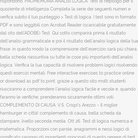
rispondono. PROMEMORIA ANALISI LOGICA. Test di riepilogo per il
quoziente di intelligenza Completa la serie dei seguenti numeri e
verfica subito il tuo punteggio > Test di logica. I test sono in formato
PDF e sono leggibili con Acrobat Reader (scaricabile gratuitamente
dal sito dell'ADOBE) Test. Qui sotto comparirà prima il risultato
dell'analisi grammaticale e poi il risultato dell'analisi logica della tua
frase: in questo modo la comprensione dell'esercizio sarà più chiara.
bella scheda riassuntiva su tutte le cose più importanti dell'analisi
logica. Verifica la tua capacità di risolvere problemi logici risolvendo
questi esercizi mentali. Free interactive exercises to practice online
or download as pdf to print. grazie a questo sito molti studenti
riusciranno a comprendere l'analisi logica facile e vecole e, quando
faranno le verifiche, prenderanno sicuramente ottimi voti.
COMPLEMENTO DI CAUSA. V.S. Crispi's Arezzo – Il miglior
hamburger in città! complemento di causa, bella scheda da
stampare, livello seconda media. Ott 26. Test di logica numerica e
matematica. Proporzioni con parole, anagrammi e nessi logici di
significato saranno gli ingredienti principali di questo genere di test.