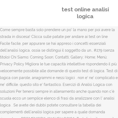
test online analisi
logica
Come sempre basta solo prendere un po' la mano per poi avere la
strada in discesa! Clicca sulle patate per andare ai test on line
Facile facile, per appurare se hai appreso i concetti essenziali
dell'analisi logica, ossia se distingui il soggetto da un… #279 (senza
titolo) Chi Siamo; Coming Soon; Contatti; Gallery; Home; Menù;
Privacy Policy Migliora le tue capacità intellettive rispondendo il più
velocemente possibile alle domande di questo test di logica. Test di
logica con parole, anagrammi e nessi logici . non e' ne' complicato e
ne' difficile. questo sito e' fantastico. Esercizi di Analisi Logica con
soluzioni Per tenersi sempre in allenamento anche quando non c'è
scuola ecco un semplice elenco di frasi da analizzare con l' analisi
logica . Se avete dei dubbi potete consultare la tabella dei
complementi dell'analisi logica per sapere a quale domanda