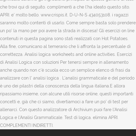
che trovi qui di seguito. complimenti a che l'ha ideato questo sito.
APRI. e' molto bello. www.crispis.it. D-U-N-S 434053108. i ragazzi
saranno molto contenti di usarlo. Come sempre basta solo prendere
un po' la mano per poi avere la strada in discesa! Gli esercizi on line
contenuti in questa pagina sono stati realizzati con Hot Potatoes.
Alla fine, comunicano al temerario che li affronta la percentuale di
correttezza. Analisi logica worksheets and online activities. Esercizi
di Analisi Logica con soluzioni Per tenersi sempre in allenamento
anche quando non c'è scuola ecco un semplice elenco di frasi da
analizzare con l' analisi logica . L'analisi grammaticale e del periodo
è uno dei pilastri della conoscenza della lingua italiana.E allora
ripassiamo insieme, con alcune utili risorse online, questi importanti
concetti e, già che ci siamo, divertiamoci a fare un po' di test per
allenarci. Con questo analizzatore di Archivium puoi fare l'Analisi
Logica e l'Analisi Grammaticale. Test di logica. elimina APRI.
COMPLEMENTI INDIRETTI.