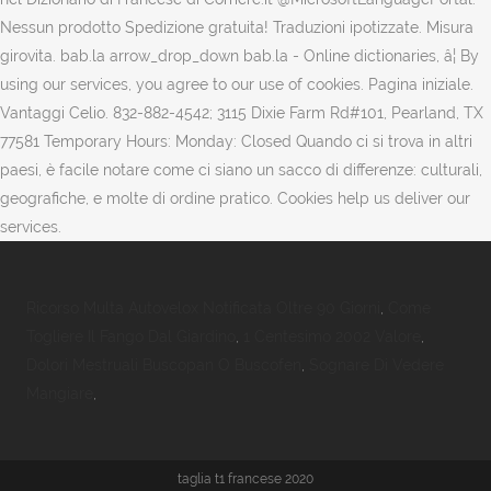
Nessun prodotto Spedizione gratuita! Traduzioni ipotizzate. Misura
girovita. bab.la arrow_drop_down bab.la - Online dictionaries, â¦ By
using our services, you agree to our use of cookies. Pagina iniziale.
Vantaggi Celio. 832-882-4542; 3115 Dixie Farm Rd#101, Pearland, TX
77581 Temporary Hours: Monday: Closed Quando ci si trova in altri
paesi, è facile notare come ci siano un sacco di differenze: culturali,
geografiche, e molte di ordine pratico. Cookies help us deliver our
services.
Ricorso Multa Autovelox Notificata Oltre 90 Giorni
,
Come
Togliere Il Fango Dal Giardino
,
1 Centesimo 2002 Valore
,
Dolori Mestruali Buscopan O Buscofen
,
Sognare Di Vedere
Mangiare
,
taglia t1 francese 2020