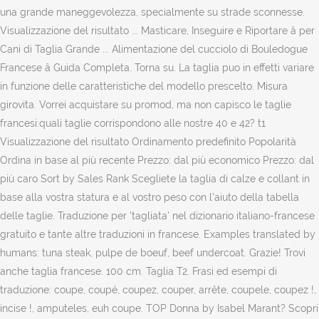
una grande maneggevolezza, specialmente su strade sconnesse.
Visualizzazione del risultato ... Masticare, Inseguire e Riportare â per
Cani di Taglia Grande ... Alimentazione del cucciolo di Bouledogue
Francese â Guida Completa. Torna su. La taglia puo in effetti variare
in funzione delle caratteristiche del modello prescelto. Misura
girovita. Vorrei acquistare su promod, ma non capisco le taglie
francesi:quali taglie corrispondono alle nostre 40 e 42? t1
Visualizzazione del risultato Ordinamento predefinito Popolarità
Ordina in base al più recente Prezzo: dal più economico Prezzo: dal
più caro Sort by Sales Rank Scegliete la taglia di calze e collant in
base alla vostra statura e al vostro peso con l'aiuto della tabella
delle taglie. Traduzione per 'tagliata' nel dizionario italiano-francese
gratuito e tante altre traduzioni in francese. Examples translated by
humans: tuna steak, pulpe de boeuf, beef undercoat. Grazie! Trovi
anche taglia francese. 100 cm. Taglia T2. Frasi ed esempi di
traduzione: coupe, coupé, coupez, couper, arrête, coupele, coupez !,
incise !, amputeles, euh coupe. TOP Donna by Isabel Marant? Scopri