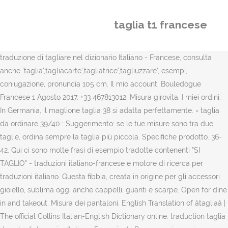
taglia t1 francese
traduzione di tagliare nel dizionario Italiano - Francese, consulta
anche 'taglia',tagliacarte',tagliatrice',tagliuzzare', esempi,
coniugazione, pronuncia 105 cm. Il mio account. Bouledogue
Francese 1 Agosto 2017. +33 467813012. Misura girovita. I miei ordini.
In Germania, il maglione taglia 38 si adatta perfettamente. = taglia
da ordinare 39/40 : Suggerimento: se le tue misure sono tra due
taglie, ordina sempre la taglia più piccola. Specifiche prodotto. 36-
42. Qui ci sono molte frasi di esempio tradotte contenenti "SI
TAGLIO" - traduzioni italiano-francese e motore di ricerca per
traduzioni italiano. Questa fibbia, creata in origine per gli accessori
gioiello, sublima oggi anche cappelli, guanti e scarpe. Open for dine
in and takeout. Misura dei pantaloni. English Translation of âtagliaâ |
The official Collins Italian-English Dictionary online. traduction taglia