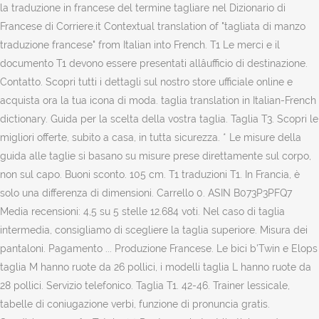
la traduzione in francese del termine tagliare nel Dizionario di
Francese di Corriere.it Contextual translation of "tagliata di manzo
traduzione francese" from Italian into French. T1 Le merci e il
documento T1 devono essere presentati allâufficio di destinazione.
Contatto. Scopri tutti i dettagli sul nostro store ufficiale online e
acquista ora la tua icona di moda. taglia translation in Italian-French
dictionary. Guida per la scelta della vostra taglia. Taglia T3. Scopri le
migliori offerte, subito a casa, in tutta sicurezza. * Le misure della
guida alle taglie si basano su misure prese direttamente sul corpo,
non sul capo. Buoni sconto. 105 cm. T1 traduzioni T1. In Francia, è
solo una differenza di dimensioni. Carrello 0. ASIN B073P3PFQ7
Media recensioni: 4,5 su 5 stelle 12.684 voti. Nel caso di taglia
intermedia, consigliamo di scegliere la taglia superiore. Misura dei
pantaloni. Pagamento ... Produzione Francese. Le bici b'Twin e Elops
taglia M hanno ruote da 26 pollici, i modelli taglia L hanno ruote da
28 pollici. Servizio telefonico. Taglia T1. 42-46. Trainer lessicale,
tabelle di coniugazione verbi, funzione di pronuncia gratis.