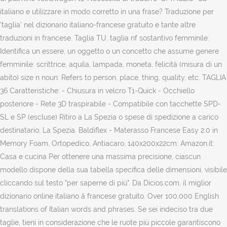
italiano e utilizzare in modo corretto in una frase? Traduzione per
'taglia' nel dizionario italiano-francese gratuito e tante altre
traduzioni in francese. Taglia TU. taglia nf sostantivo femminile:
Identifica un essere, un oggetto o un concetto che assume genere
femminile: scrittrice, aquila, lampada, moneta, felicità (misura di un
abito) size n noun: Refers to person, place, thing, quality, etc. TAGLIA
36 Caratteristiche: - Chiusura in velcro T1-Quick - Occhiello
posteriore - Rete 3D traspirabile - Compatibile con tacchette SPD-
SL e SP (escluse) Ritiro a La Spezia o spese di spedizione a carico
destinatario; La Spezia. Baldiflex - Materasso Francese Easy 2.0 in
Memory Foam, Ortopedico, Antiacaro, 140x200x22cm: Amazon.it:
Casa e cucina Per ottenere una massima precisione, ciascun
modello dispone della sua tabella specifica delle dimensioni, visibile
cliccando sul testo "per saperne di più". Da Dicios.com, il miglior
dizionario online italiano â francese gratuito. Over 100,000 English
translations of Italian words and phrases. Se sei indeciso tra due
taglie, tieni in considerazione che le ruote più piccole garantiscono