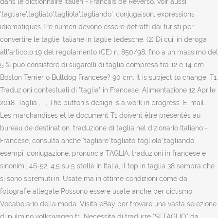
dans le dictionnaire Italien - Francais de Reverso, voir aussi
'tagliare',tagliato',tagliola',tagliando', conjugaison, expressions
idiomatiques Tre numeri devono essere detratti dai turisti per
convertire le taglie italiane in taglie tedesche. (2) Di cui, in deroga
all'articolo 19 del regolamento (CE) n. 850/98, fino a un massimo del
5 % può consistere di sugarelli di taglia compresa tra 12 e 14 cm.
Boston Terrier o Bulldog Francese? 90 cm. It is subject to change. T1.
Traduzioni contestuali di "taglia" in Francese. Alimentazione 12 Aprile
2018. Taglia , , , The button's design is a work in progress. E-mail.
Les marchandises et le document T1 doivent être présentés au
bureau de destination. traduzione di taglia nel dizionario Italiano -
Francese, consulta anche 'tagliare',tagliato',tagliola',tagliando',
esempi, coniugazione, pronuncia TAGLIA: traduzioni in francese e
sinonimi. 46-52. 4,5 su 5 stelle In Italia, il top in taglia 38 sembra che
si sono spremuti in. Usate ma in ottime condizioni come da
fotografie allegate Possono essere usate anche per ciclismo.
Vocabolario della moda. Visita eBay per trovare una vasta selezione
di pulmino volkswagen t1. Necessità di tradurre "SI TAGLIO" da