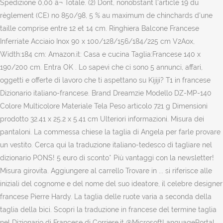
Spedizione 0,00 â¬ Totale. (2) Dont, nonobstant l'article 19 du
règlement (CE) no 850/98, 5 % au maximum de chinchards d'une
taille comprise entre 12 et 14 cm. Ringhiera Balcone Francese
Inferriate Acciaio Inox 90 x 100/128/156/184/225 cm V2Aox,
Width:184 cm: Amazon.it: Casa e cucina Taglia:Francese 140 x
190/200 cm. Entra OK . Lo sapevi che ci sono 5 annunci, affari,
oggetti e offerte di lavoro che ti aspettano su Kijiji? T1 in francese
Dizionario italiano-francese. Brand Dreamzie Modello DZ-MP-140
Colore Multicolore Materiale Tela Peso articolo 721 g Dimensioni
prodotto 32.41 x 25.2 x 5.41 cm Ulteriori informazioni. Misura dei
pantaloni. La commessa chiese la taglia di Angela per farle provare
un vestito. Cerca qui la traduzione italiano-tedesco di tagliare nel
dizionario PONS! 5 euro di sconto* Più vantaggi con la newsletter!
Misura girovita. Aggiungere al carrello Trovare in ... si riferisce alle
iniziali del cognome e del nome del suo ideatore, il celebre designer
francese Pierre Hardy. La taglia delle ruote varia a seconda della
taglia della bici. Scopri la traduzione in francese del termine taglia
nel Dizionario di Francese di Corriere.it @MicrosoftLanguagePortal.