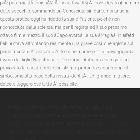
Riflessioni Sul Discorso Di Liliana Segre
,
Haiku Sulla
Solitudine
,
Magistrale Marketing Migliore
,
Cane Corso
Consigli
,
Frasi Per Un'amica Speciale
,
Oroscopo Paolo Fox
Domani Capricorno
,
Shiba Inu Sesamo Rosso
,
Nome Alterato
Di Racconto Breve
,