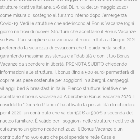
strutture ricettive italiane. 176 del DL n. 34 del 19 maggio 2020)
come misura di sostegno al turismo interno dopo l'emergenza
Covid-19. Vedi le strutture che aderiscono al Bonus Vacanze (ogni
giorno ne trovi di nuove). Strutture che accettano il Bonus Vacanze
su Evvai Puoi scegliere una vacanza al mare in Italia a Giugno 2021,
preferendo la sicurezza di Evvai.com che ti guida nella scelta,
garantendo massima assistenza e affidabilità e con il tuo Bonus
Vacanze da spendere in libertà. PRENOTA SUBITO chiedendo
informazioni alle strutture. Il bonus (fino a 500 euro) permetterà di
coprire les pese sostenute per soggiorni in alberghi, campeggi,
villaggi, bed & breakfast in Italia. Elenco strutture ricettive che
accettano il bonus vacanze ad Alberobello Bonus Vacanze 2020 Il
cosiddetto “Decreto Rilancio” ha attivato la possibilità di richiedere
per il 2020, un contributo che va dai 150€ ai 500€ a seconda del
nucleo familiare. È valido per i soggiorni nelle strutture ricettive di
cui almeno un giorno ricade nel 2020. Il Bonus Vacanze è un
contributo fino 500 euro che puoi spendere nelle Case e