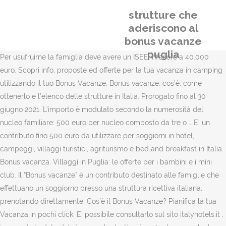
strutture che
aderiscono al
bonus vacanze
puglia
Per usufruirne la famiglia deve avere un ISEE inferiore a 40.000
euro. Scopri info, proposte ed offerte per la tua vacanza in camping
utilizzando il tuo Bonus Vacanze. Bonus vacanze: cos’è, come
ottenerlo e l’elenco delle strutture in Italia. Prorogato fino al 30
giugno 2021. L’importo è modulato secondo la numerosità del
nucleo familiare: 500 euro per nucleo composto da tre o … E’ un
contributo fino 500 euro da utilizzare per soggiorni in hotel,
campeggi, villaggi turistici, agriturismo e bed and breakfast in Italia.
Bonus vacanza. Villaggi in Puglia: le offerte per i bambini e i mini
club. Il “Bonus vacanze” è un contributo destinato alle famiglie che
effettuano un soggiorno presso una struttura ricettiva italiana,
prenotando direttamente. Cos’è il Bonus Vacanze? Pianifica la tua
Vacanza in pochi click. E’ possibile consultarlo sul sito italyhotels.it ,