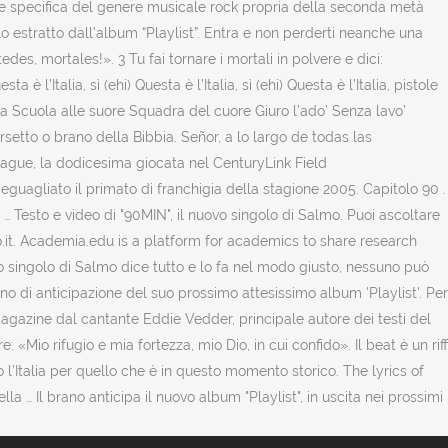
ale specifica del genere musicale rock propria della seconda metà
o estratto dall’album “Playlist”. Entra e non perderti neanche una
es, mortales!». 3 Tu fai tornare i mortali in polvere e dici:
 l’Italia, sì (ehi) Questa è l’Italia, sì (ehi) Questa è l’Italia, pistole
alia Scuola alle suore Squadra del cuore Giuro l’ado’ Senza lavo’
ersetto o brano della Bibbia. Señor, a lo largo de todas las
eague, la dodicesima giocata nel CenturyLink Field
uagliato il primato di franchigia della stagione 2005. Capitolo 90 .
 Testo e video di "90MIN", il nuovo singolo di Salmo. Puoi ascoltare
t. Academia.edu is a platform for academics to share research
vo singolo di Salmo dice tutto e lo fa nel modo giusto, nessuno può
no di anticipazione del suo prossimo attesissimo album 'Playlist'. Per
 Magazine dal cantante Eddie Vedder, principale autore dei testi del
«Mio rifugio e mia fortezza, mio Dio, in cui confido». Il beat è un riff
’Italia per quello che è in questo momento storico. The lyrics of
la … Il brano anticipa il nuovo album "Playlist", in uscita nei prossimi