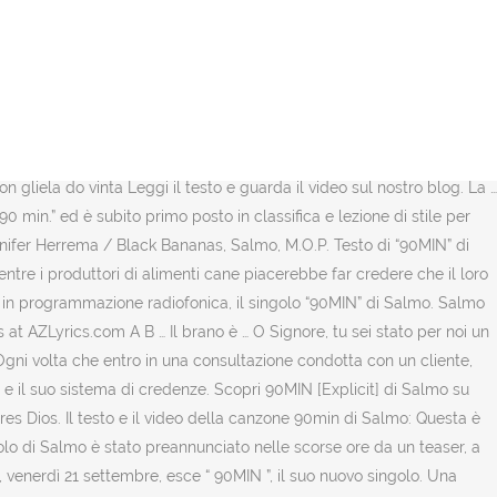
suore / Squadra del cuore / Giuro l'ador / Senza lavor / Senza rancor
 - Sotto le ali divine [1] Chi abita al riparo dell’Altissimo passerà la
 anzi, ab eterno in eterno, tu sei Dio. Yah, questa è l'Italia Scuola
ta è l'Italia, è una mente contorta Chiudi la bocca o ti levan la scorta
 per Sony Music Italia e Machete Empire Records, in anticipazione
settembre. Brrr, ehi D’estate in Italia, influenza latina Cercano la hit
liela do vinta Leggi il testo e guarda il video sul nostro blog. La …
0 min.” ed è subito primo posto in classifica e lezione di stile per
ennifer Herrema / Black Bananas, Salmo, M.O.P. Testo di “90MIN” di
Mentre i produttori di alimenti cane piacerebbe far credere che il loro
n programmazione radiofonica, il singolo “90MIN” di Salmo. Salmo
s at AZLyrics.com A B … Il brano è … O Signore, tu sei stato per noi un
a Ogni volta che entro in una consultazione condotta con un cliente,
 e il suo sistema di credenze. Scopri 90MIN [Explicit] di Salmo su
res Dios. Il testo e il video della canzone 90min di Salmo: Questa è
ngolo di Salmo è stato preannunciato nelle scorse ore da un teaser, a
i, venerdì 21 settembre, esce “ 90MIN ”, il suo nuovo singolo. Una