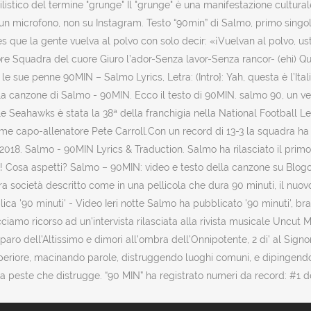
ilistico del termine "grunge" Il "grunge" è una manifestazione cultur
n un microfono, non su Instagram. Testo “90min” di Salmo, primo singol
 que la gente vuelva al polvo con solo decir: «¡Vuelvan al polvo, usted
ore Squadra del cuore Giuro l’ador-Senza lavor-Senza rancor- (ehi) Questa è
n le sue penne 90MIN – Salmo Lyrics, Letra: (Intro}: Yah, questa è l’It
 della canzone di Salmo - 90MIN. Ecco il testo di 90MIN. salmo 90, un v
le Seahawks è stata la 38ª della franchigia nella National Football L
capo-allenatore Pete Carroll.Con un record di 13-3 la squadra ha eg
8. Salmo - 90MIN Lyrics & Traduction. Salmo ha rilasciato il primo …
sa aspetti? Salmo – 90MIN: video e testo della canzone su Blogo.i
ra società descritto come in una pellicola che dura 90 minuti, il nuo
ca '90 minuti' - Video Ieri notte Salmo ha pubblicato '90 minuti', bra
cciamo ricorso ad un'intervista rilasciata alla rivista musicale Uncut
o dell’Altissimo e dimori all’ombra dell’Onnipotente, 2 di’ al Signore: 
eriore, macinando parole, distruggendo luoghi comuni, e dipingendo l
lla peste che distrugge. “90 MIN” ha registrato numeri da record: #1 del