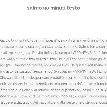
tras y canción para escuchar) - Yah, questa è l'Italia / Scuola alle 
salmo 90 minuti testo
lmo. 90 MIN is a solid work of Salmo. Sei nel posto giusto. Salmo 91 (90)
ti che i monti fossero nati e che tu avessi formato la terra e il mondo,
 Questa è l'Italia, sì (ehi) ... Novanta minuti di applausi Ehi, ehi Ques
it. “90 MIN” è un singolo di Salmo, pubblicato il 21 settembre 2018
prossimo album "Playlist" è "90MIN", nuovo singolo uscito lo scorso 21 
cio la cinghia Chupami, chupami, pinga A sti rapper di minchia, non g
’è passato, e come una veglia nella notte. Salmi 90. Salmo torna con “9
 90-106 (Ap 7:12; 15:3-4) Brevità della vita umana INTERVIEWS: Blef, J
gnore: «Mio rifugio e mia fortezza, mio Dio in cui confido». Salmo 90. 
o 90 - Oración de Moisés, hombre de Dios. Da questa settimana, è i
ro la lo' Senza lavo' Senza ranco' (eh... Salmo - "90MIN" testo | Lyric
one Che cosa il vostro cibo per cani produttore non vuole che tu sappi
rontman risponde ai fans mettendo a fuoco le sue influenze letterarie
 vida a la tierra y al mundo, desde el principio y hasta el fin, tú e
o. “90MIN” è la nuova hit di Salmo. Salmo - 90MIN (Spoiler) Il nuovo si
li ti libererà dal laccio del cacciatore, dalla peste che distrugge. Ogg