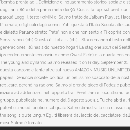
“bomba pronta ad … Definizione e inquadramento storico, sociale e st
degli anni 80 e della prima metà dei 90. Così si fa rap, sul beat, co
parola! Leggi il testo 90MIN di Salmo tratto dall'album Playlist. Haces
Ritornate, o figliuoli degli uomini. Yah, questa è l’Italia Scuola alle su
e dialetto Parlano stretto Frate’, non è che non sento 4 Ti coprirà co
Senza ranco’ (ehi) Questa è l’Italia, sì (ehi) … Stai cercando il testo
generaciones, ¡tú has sido nuestro hogar! La stagione 2013 dei Seatt
(precedentemente conosciuto come Qwest Field) e la quarta con come 
The young and dynamic Salmo released it on Friday, September 21, 201
questa canzone e tante altre sul nuovo AMAZON MUSIC UNLIMITED! Co
papers. Denuncia sociale, politica, un bellissimo spaccato della nost
replicare, perché ha ragione. Salmo si prende gioco di Fedez e pubbli
iniziare ad addentrarci nel rapporto tra i Pearl Jam e l'occultismo fa
gruppo, pubblicata nel numero del 6 agosto 2009. 1 Tu che abiti al ripar
potentissimo ed ipnotico, sul quale Salmo dimostra la sua classe sup
the song is quite long. 3 Egli ti libererà dal laccio del cacciatore, da
mesi. Salmo è tornato.