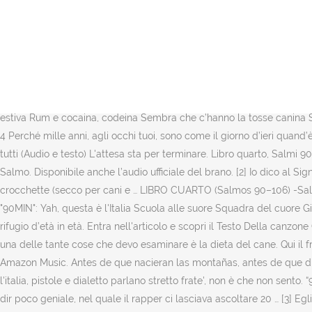
Il ritorno in scena di Salmo non passa inosservato. Salmo - 90MIN (Le
(ehi / Questa è l'Italia, sì (ehi / Questa è Il testo della canzone di Sa
notte all’ombra dell’Onnipotente. ... Novanta minuti di applausi. 2 Avan
alle suore Squadra del cuore Giuro l'ado' Senza lavo' Senza ranco' (ehi)
Ascolta senza pubblicità oppure acquista CD e MP3 adesso su Amazon.
del nuovo album “Playlist”. La nuova canzone, quella che lancia il suo 
estiva Rum e cocaina, codeina Sembra che c’hanno la tosse canina Slac
4 Perché mille anni, agli occhi tuoi, sono come il giorno d’ieri quand
tutti (Audio e testo) L'attesa sta per terminare. Libro quarto, Salmi
Salmo. Disponibile anche l’audio ufficiale del brano. [2] Io dico al Si
crocchette (secco per cani e … LIBRO CUARTO (Salmos 90–106) -Salm
"90MIN": Yah, questa è l'Italia Scuola alle suore Squadra del cuore Giu
rifugio d’età in età. Entra nell'articolo e scopri il Testo Della canz
una delle tante cose che devo esaminare è la dieta del cane. Qui il f
Amazon Music. Antes de que nacieran las montañas, antes de que dieras
l'italia, pistole e dialetto parlano stretto frate', non è che non sent
dir poco geniale, nel quale il rapper ci lasciava ascoltare 20 … [3] Eg