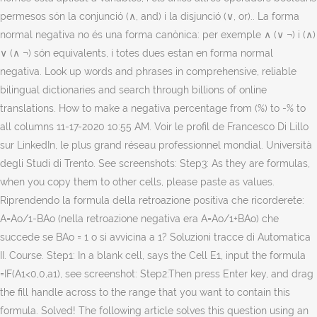
permesos són la conjunció (∧, and) i la disjunció (∨, or).. La forma
normal negativa no és una forma canònica: per exemple ∧ (∨ ¬) i (∧)
∨ (∧ ¬) són equivalents, i totes dues estan en forma normal
negativa. Look up words and phrases in comprehensive, reliable
bilingual dictionaries and search through billions of online
translations. How to make a negativa percentage from (%) to -% to
all columns ‎11-17-2020 10:55 AM. Voir le profil de Francesco Di Lillo
sur LinkedIn, le plus grand réseau professionnel mondial. Università
degli Studi di Trento. See screenshots: Step3: As they are formulas,
when you copy them to other cells, please paste as values.
Riprendendo la formula della retroazione positiva che ricorderete:
A=Ao/1-BAo (nella retroazione negativa era A=Ao/1+BAo) che
succede se BAo = 1 o si avvicina a 1? Soluzioni tracce di Automatica
II. Course. Step1: In a blank cell, says the Cell E1, input the formula
=IF(A1<0,0,a1), see screenshot: Step2:Then press Enter key, and drag
the fill handle across to the range that you want to contain this
formula. Solved! The following article solves this question using an