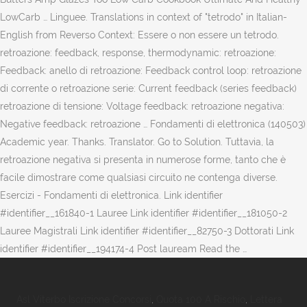
LowCarb … Linguee. Translations in context of "tetrodo" in Italian-
English from Reverso Context: Essere o non essere un tetrodo.
retroazione: feedback, response, thermodynamic: retroazione:
Feedback: anello di retroazione: Feedback control loop: retroazione
di corrente o retroazione serie: Current feedback (series feedback)
retroazione di tensione: Voltage feedback: retroazione negativa:
Negative feedback: retroazione … Fondamenti di elettronica (140503)
Academic year. Thanks. Translator. Go to Solution. Tuttavia, la
retroazione negativa si presenta in numerose forme, tanto che è
facile dimostrare come qualsiasi circuito ne contenga diverse.
Esercizi - Fondamenti di elettronica. Link identifier
#identifier__161840-1 Lauree Link identifier #identifier__181050-2
Lauree Magistrali Link identifier #identifier__82750-3 Dottorati Link
identifier #identifier__194174-4 Post lauream Read the …
Asl Viterbo Iscrizione Concorsi
,
Quota 100 A Rischio
,
Lettera