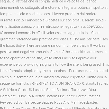
segnali di retroazione di coppia motrice e velocità del banco
dinamometrico collegato al motore, si integra la potenza rispetto al
tempo del ciclo e si ottiene così il lavoro prodotto dal motore
durante il ciclo. Francesco a 6 postes sur son profil. Esercizi svolti -
Amplificatori operazionali in retroazione negativa - a.a. 2015/2016.
(Giacomo Leopardi) In effetti, voler essere saggi tutta la … Short
grammar reference and practice exercises. 1. The answer here uses
the Excel Solver, here are some random numbers that will work as
positive and negative amounts. Some of these cookies are essential
to the operation of the site, while others help to improve your
experience by providing insights into how the site is being used. This
is the formula adopted by the billionaires … Per ciascun campione si
calcola la somma delle deviazioni standard rispetto al limite con la
seguente formula: >RIFERIMENTO A UN GRAFICO> 5. Sports Injuries
A SelfHelp Guide JK Lassers Small Business Taxes 2012 Your
Complete Guide To A Better Bottom Line Pierre Herme Pastries
Revised Edition Barbecue Sauces Rubs And MarinadesBastes
Butters Amp Glazes Too Low Carb Cookbook Ultimate And Healthy