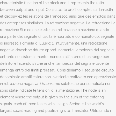
characteristic function of the block and it represents the ratio
between output and input. Consultez le profil complet sur LinkedIn
et découvrez les relations de Francesco, ainsi que des emplois dans
des entreprises similaires. La retroazione negativa. La retroazione La
retroazione Si dice che esiste una retroazione o reazione quando
una parte del segnale di uscita è riportato e combinato col segnale
di ingresso. Formula di Eulero: 1. Intuitivamente, una retroazione
negativa dovrebbe ridurre opportunamente l’ampiezza del segnale
entrante nel sistema, mante- nendola all’interno di un range ben
deﬁnito, e facendo s`ı che anche l’ampiezza del segnale uscente
rimanga entro dei limiti preﬁssati. Consideriamo il seguente circuito,
denominato amplificatore non invertente realizzato con operazionale
in retroazione negativa: Osserviamo subito che per semplicità non
sono state indicate le tensioni di alimentazione. The node is an
element where the output is given by the sum of the entering
signals, each of them taken with its sign. Scribd is the world's
largest social reading and publishing site. Translator. Utilizzando i