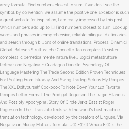
array formula: Find numbers closest to sum. If we don’t see the
symbol, by convention, we assume the positive one. Excelxor is such
a great website for inspiration, I am really impressed by this post
Which numbers add up to […] Find numbers closest to sum. Look up
words and phrases in comprehensive, reliable bilingual dictionaries
and search through billions of online translations. Processi Dinamici
Globali Bateson Struttura che Connette Tao complessità sistemi
complessi cibernetica mente natura livelli logici metastrutture
Retroazione Negativa E Guadagno Danello Psychology Of
Language Mastering The Trade Second Edition Proven Techniques
For Profiting From Intraday And Swing Trading Setups My Recipes
The XXL Doityourself Cookbook To Note Down Your 120 Favorite
Recipes Letter Format The Prodigal Rogerson The Tragic Hilarious
And Possibly Apocryphal Story Of Circle Jerks Bassist Roger
Rogerson In The … Translate texts with the world's best machine
translation technology, developed by the creators of Linguee. Via
Negativa in Money Matters. formula: U(t) F(t)I(t) Where F (t) is the