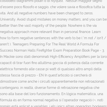
cosiddetti diagrammi polari o di Nyquist. “Nessun maggior segno
d’essere poco filosofo e saggio, che volere savia e filosofica tutta la
vita. And all negative numbers have been changed to zeros.
University. Avoid stupid mistakes on money matters, and you can be
better than the vast majority of the people. Nowhere is the via
negativa approach more relevant than in personal finance. Learn
how to form negative sentences with the verb to be ( 'm not / isn't /
aren't ). Teenagers Preparing For The Real World A Formula For
Success Norman Halls Firefighter Exam Preparation Book Page - 3.
In Mackie sono stati denominati High-Efficiency Amplifiers per la loro
capacit di tirar fuori fino allultima goccia di potenza dalla corrente
elettrica fornendo alle casse pi watt di qualsiasi altro ampli della
stessa fascia di prezzo - EN In quest’articolo si cercherà di
dimostrare come anche i circuiti apparentemente non retroazionati
contengano, in realtà, diverse forme di retroazione negativa che
sono alla base del loro funzionamento. En lògica matemàtica, una
fórmula és en forma normal negativa si l'operador negació (¬, not)
només està aplicat a variables, i els únics altres operadors booleans