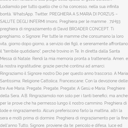
Lodiamolo per tutto quello che ci ha concesso, nella sua infinita
bontà. WhatsApp. Twitter. PREGHIERA A S.MARIA DI PORZUS –
SALUTE DEGLI INFERMI (mons. Preghiera per le mamme . 71H93
preghiera di ringraziamento di David BROADER CONCEPT. Ti
preghiamo, o Signore: Per tutte le mamme che consumano la loro
vita, giorno dopo giorno, a servizio dei figli, e serenamente affrontano
il "terribile quotidiano", perchè trovino in Te. In diretta dalla Santa
Messa di Natale. Rendi la mia memoria pronta a trattenerla. Amen. e
la nostra ingratitudine; grazie perchè continui ad amarci.
Ringraziamo il Signore nostro Dio per questo anno trascorso. A Maria
Santissima; Religione Cattolica; Francescane; Con la devozione delle
tre Ave Maria; Pregate, Pregate, Pregate; A Gesù e Maria; Preghiere
della Sera. A.B. Ringraziamolo non solo per i tanti benefici, ma anche
per le prove che ha permesso lungo il nostro cammino. Preghiera di
lode e ringraziamento. Alcuni preferiscono farlo la mattina, altri la
sera e molti prima di dormire. Preghiera di ringraziamento per la fine
dell’anno Tutto, Signore, proviene da te: pericolo e difesa, luce ed