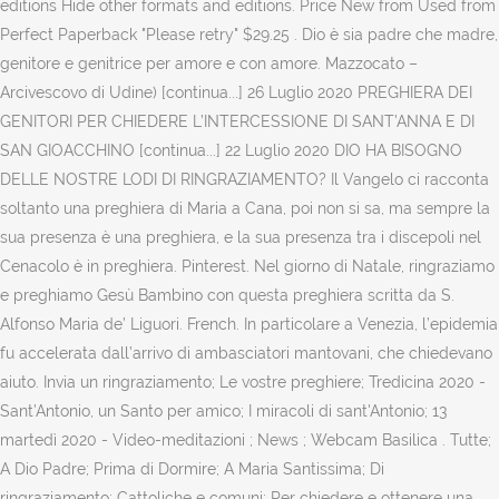
editions Hide other formats and editions. Price New from Used from
Perfect Paperback "Please retry" $29.25 . Dio è sia padre che madre,
genitore e genitrice per amore e con amore. Mazzocato –
Arcivescovo di Udine) [continua...] 26 Luglio 2020 PREGHIERA DEI
GENITORI PER CHIEDERE L’INTERCESSIONE DI SANT’ANNA E DI
SAN GIOACCHINO [continua...] 22 Luglio 2020 DIO HA BISOGNO
DELLE NOSTRE LODI DI RINGRAZIAMENTO? Il Vangelo ci racconta
soltanto una preghiera di Maria a Cana, poi non si sa, ma sempre la
sua presenza è una preghiera, e la sua presenza tra i discepoli nel
Cenacolo è in preghiera. Pinterest. Nel giorno di Natale, ringraziamo
e preghiamo Gesù Bambino con questa preghiera scritta da S.
Alfonso Maria de’ Liguori. French. In particolare a Venezia, l’epidemia
fu accelerata dall’arrivo di ambasciatori mantovani, che chiedevano
aiuto. Invia un ringraziamento; Le vostre preghiere; Tredicina 2020 -
Sant’Antonio, un Santo per amico; I miracoli di sant'Antonio; 13
martedì 2020 - Video-meditazioni ; News ; Webcam Basilica . Tutte;
A Dio Padre; Prima di Dormire; A Maria Santissima; Di
ringraziamento; Cattoliche e comuni; Per chiedere e ottenere una