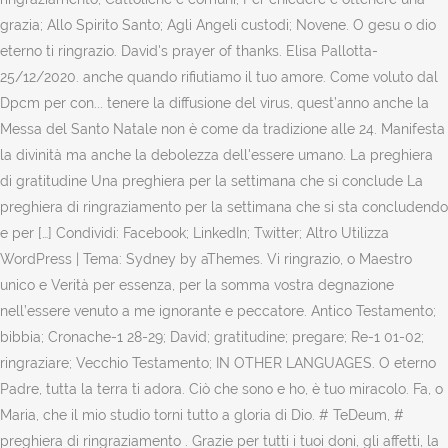
grazia; Allo Spirito Santo; Agli Angeli custodi; Novene. O gesu o dio
eterno ti ringrazio. David's prayer of thanks. Elisa Pallotta-
25/12/2020. anche quando rifiutiamo il tuo amore. Come voluto dal
Dpcm per con... tenere la diffusione del virus, quest’anno anche la
Messa del Santo Natale non è come da tradizione alle 24. Manifesta
la divinità ma anche la debolezza dell'essere umano. La preghiera
di gratitudine Una preghiera per la settimana che si conclude La
preghiera di ringraziamento per la settimana che si sta concludendo
e per […] Condividi: Facebook; LinkedIn; Twitter; Altro Utilizza
WordPress | Tema: Sydney by aThemes. Vi ringrazio, o Maestro
unico e Verità per essenza, per la somma vostra degnazione
nell’essere venuto a me ignorante e peccatore. Antico Testamento;
bibbia; Cronache-1 28-29; David; gratitudine; pregare; Re-1 01-02;
ringraziare; Vecchio Testamento; IN OTHER LANGUAGES. O eterno
Padre, tutta la terra ti adora. Ciò che sono e ho, è tuo miracolo. Fa, o
Maria, che il mio studio torni tutto a gloria di Dio. # TeDeum, #
preghiera di ringraziamento . Grazie per tutti i tuoi doni, gli affetti, la