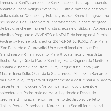
Immensità. Sant'Antonio, come San Francesco, fu un appassionato
amante di Maria. Religion event by CEI Ufficio Nazionale pastorale
della salute on Wednesday, February 10 2021 Share. Ti ringraziamo
nel nome di Gesù. Preghiera di Ringraziamento. le chant de grâce
de David. anche nei momenti di stanchezza e di sfiducia . Appears in
playlists Preghiere di AVVENTO e NATALE, da Immagine & Parola -
Paoline by Paoline published on 2014-12-08T16:46:00Z. A te, Maria
(San Bernardo di Chiaravalle) Un cuore di fanciullo (Louis De
Grandmaison) Rimani accanto, Maria (trovata nella chiesa di La
Roche-Pozay) Diletta Madre (San Luigi Maria Grignion de Montfort)
Fontana di bontà (Sant’Efrem il Siro) Vergine tutta Santa (San
Massimiliano Kolbe ) Guarda la Stella, invoca Maria (San Bernardo
da Chiaravalle) Preghiera di ringraziamento a gesu e maria. Vi adoro
presente nel mio cuore, o Verbo incarnato, Figlio unigenito e
splendore del Padre, nato da Maria. L'ogdoade e l'enneade,
preghiera di ringraziamento, frammento del discorso perfetto
(Italian) Perfect Paperback – March 1, 2000 See all formats and