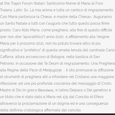
at the Trajan Forum (Italian: Santissimo Nome di Maria al Foro
Traiano, Latin: Ss. La mia anima e tutta un cantico di ringraziamento.
Così Maria partorisce la Chiesa, è madre della Chiesa». Auguriamo
un Santo Natale a tutti con l’augurio che tutto questo possa finire
presto. Caro Aldo Maria, come preghiera, alla fine di questo difficile
(per non dire “apocalittico”) anno 2020, e affidamento alla Vergine
Maria per il prossimo 2021, non ho potuto trovare altro di più
significativo e “profetico” di questa omelia tenuta dal cardinale Carlo
Caffarra, allora arcivescovo di Bologna, nella basilica di San
Petronio, in occasione del Te Deum di ringraziamento. Una Preghiera
alla Regina della Pace di Medjugorje. … Il sito promuove la diffusione
di strumenti di preghiera atti a infondere nel Cristiano una maggiore
riflessione, ed una più profonda coscienza del messaggio di Cristo.
Madre di Dio (in greco Θεοτόκος; in latino Deipara o Dei genetrix) è
un titolo che è stato dato a Maria nel 431 dal Concilio di Efeso
attraverso la proclamazione di un dogma ed è una conseguenza
della dottrina cristologica affermata dal concilio.