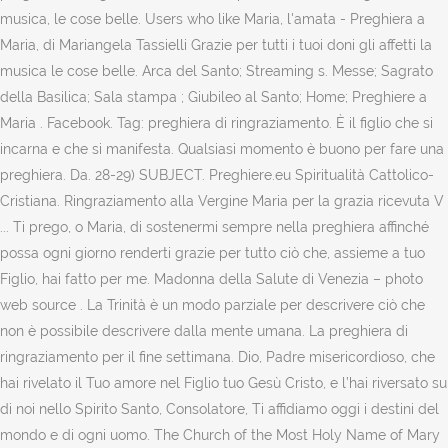
musica, le cose belle. Users who like Maria, l'amata - Preghiera a
Maria, di Mariangela Tassielli Grazie per tutti i tuoi doni gli affetti la
musica le cose belle. Arca del Santo; Streaming s. Messe; Sagrato
della Basilica; Sala stampa ; Giubileo al Santo; Home; Preghiere a
Maria . Facebook. Tag: preghiera di ringraziamento. È il figlio che si
incarna e che si manifesta. Qualsiasi momento è buono per fare una
preghiera. Da. 28-29) SUBJECT. Preghiere.eu Spiritualità Cattolico-
Cristiana. Ringraziamento alla Vergine Maria per la grazia ricevuta V
... Ti prego, o Maria, di sostenermi sempre nella preghiera affinché
possa ogni giorno renderti grazie per tutto ciò che, assieme a tuo
Figlio, hai fatto per me. Madonna della Salute di Venezia – photo
web source . La Trinità è un modo parziale per descrivere ciò che
non è possibile descrivere dalla mente umana. La preghiera di
ringraziamento per il fine settimana. Dio, Padre misericordioso, che
hai rivelato il Tuo amore nel Figlio tuo Gesù Cristo, e l’hai riversato su
di noi nello Spirito Santo, Consolatore, Ti affidiamo oggi i destini del
mondo e di ogni uomo. The Church of the Most Holy Name of Mary