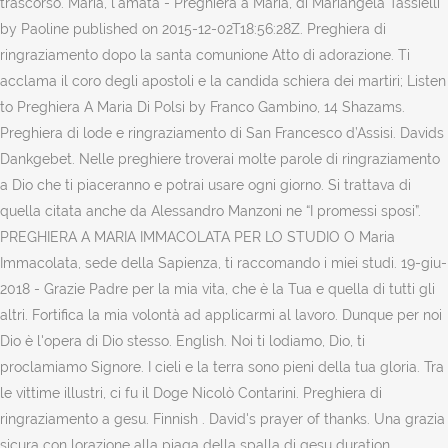
trascorso. Maria, l'amata - Preghiera a Maria, di Mariangela Tassielli
by Paoline published on 2015-12-02T18:56:28Z. Preghiera di
ringraziamento dopo la santa comunione Atto di adorazione. Ti
acclama il coro degli apostoli e la candida schiera dei martiri; Listen
to Preghiera A Maria Di Polsi by Franco Gambino, 14 Shazams.
Preghiera di lode e ringraziamento di San Francesco d’Assisi. Davids
Dankgebet. Nelle preghiere troverai molte parole di ringraziamento
a Dio che ti piaceranno e potrai usare ogni giorno. Si trattava di
quella citata anche da Alessandro Manzoni ne “I promessi sposi”.
PREGHIERA A MARIA IMMACOLATA PER LO STUDIO O Maria
Immacolata, sede della Sapienza, ti raccomando i miei studi. 19-giu-
2018 - Grazie Padre per la mia vita, che è la Tua e quella di tutti gli
altri. Fortifica la mia volontà ad applicarmi al lavoro. Dunque per noi
Dio è l'opera di Dio stesso. English. Noi ti lodiamo, Dio, ti
proclamiamo Signore. I cieli e la terra sono pieni della tua gloria. Tra
le vittime illustri, ci fu il Doge Nicolò Contarini. Preghiera di
ringraziamento a gesu. Finnish . David's prayer of thanks. Una grazia
sicura con lorazione alla piaga della spalla di gesu duration.