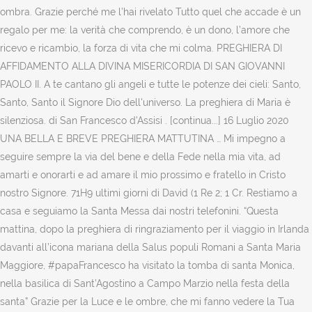
ombra. Grazie perché me l’hai rivelato Tutto quel che accade è un
regalo per me: la verità che comprendo, è un dono, l’amore che
ricevo e ricambio, la forza di vita che mi colma. PREGHIERA DI
AFFIDAMENTO ALLA DIVINA MISERICORDIA DI SAN GIOVANNI
PAOLO II. A te cantano gli angeli e tutte le potenze dei cieli: Santo,
Santo, Santo il Signore Dio dell'universo. La preghiera di Maria è
silenziosa. di San Francesco d'Assisi . [continua...] 16 Luglio 2020
UNA BELLA E BREVE PREGHIERA MATTUTINA … Mi impegno a
seguire sempre la via del bene e della Fede nella mia vita, ad
amarti e onorarti e ad amare il mio prossimo e fratello in Cristo
nostro Signore. 71H9 ultimi giorni di David (1 Re 2; 1 Cr. Restiamo a
casa e seguiamo la Santa Messa dai nostri telefonini. “Questa
mattina, dopo la preghiera di ringraziamento per il viaggio in Irlanda
davanti all’icona mariana della Salus populi Romani a Santa Maria
Maggiore, #papaFrancesco ha visitato la tomba di santa Monica,
nella basilica di Sant’Agostino a Campo Marzio nella festa della
santa” Grazie per la Luce e le ombre, che mi fanno vedere la Tua