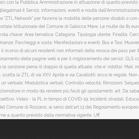
nomici con la Pubblica Amministrazione in attuazione di quanto previst
galmail.it Servizi, informazioni, eventi e novità dall'Amministrazi
 "ZTL Network" per favorire la mobilità delle persone disabili o con r
ortale Istituzionale del Comune di Gabicce Mare. Le multe da 81 euro
Parola chiave: Area tematica: Categoria: Tipologia utente: Finalità:
nanze; Parcheggi e sosta; Manifestazioni e eventi; Bus e Taxi; Muoversi
 il ricorso di alcuni residenti non informati della revoca dei pass per
unzionamento delle pagine web e per il miglioramento dei servizi. GLS co
la sanzione piena (il doppio di quella attuale, che e' ridotta). Mail: 
scatta la ZTL di via XXV Aprile e via Cavallotti: ecco le regole. Non
un verbale; Modulistica verbali; Controllo velocità; Rimozioni; Sequest
lomotore in modo da rendere più facili gli spostamenti. art. Da sabat
o obiettivo. Video - la PL in tempo di COVID-19; Incidenti stradali; Edu
 del Comune di Rozzano, ai sensi dell’art.13 del Regolamento europeo 
me a quanto previsto dalla normativa vigente. Uff.
isi Grammaticale
,
Scrisse Analisi Grammaticale
,
Centro Medico Spall