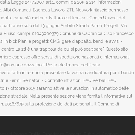
o dalla Legge 244/2007, art.1, commi da 209 a 214. Informazioni
one. Albi Comunali. Bacheca Lavoro. ZTL Network rilascio permesso
idotte capacità motorie. Fattura elettronica - Codici Univoci del
 partiranno solo dal 13 giugno Ambito Strada Parco; Progetti Via
 Cerca Pulisci campi. 01043000379 Comune di Capranica C.so Francesco
 in bici; Piani e progetti; CMG. gare d'appalto, bandi e avvisi -
 il centro La ztl è una trappola da cui si può scappare? Questo sito
rriere espresso offre servizi di spedizione nazionali e internazionali.
info@comune.dozza.bo.it Posta elettronica certificata:
 avete fatto in tempo a presentare la vostra candidatura per il bando
ri e Fermi; Semafori - Controllo infrazioni; FAQ Verbali; FAQ;
o 17 ottobre 2015 saranno attive le rilevazioni in automatico delle
cazione stradale. Nella presente sezione viene fornita l’informativa sul
n. 2016/679 sulla protezione dei dati personali.. Il Comune di
anzani Reggio Emilia
,
Esperienze Concorsi Pubblici
,
Cognomi