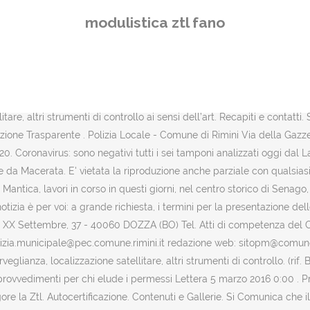
valide con capacita' di deambulazione impedita, o sensibilmente ridott
modulistica ztl fano
 già conclusi, altri da completare entro la primavera -, per estendere 
ervire a qualcosa. avviso per manifestazione di interesse per l’indivi
 di cui all’avviso pubblico educare in comune promosso dal dipartimen
ategorie. Probabilmente è stata una mossa sbagliata per i motivi che
l Comune, "una comunicazione contente la modulistica e tutte le infor
tare, altri strumenti di controllo ai sensi dell’art. Recapiti e contatt
zione Trasparente . Polizia Locale - Comune di Rimini Via della Gazzell
e 20. Coronavirus: sono negativi tutti i sei tamponi analizzati oggi dal
e da Macerata. E' vietata la riproduzione anche parziale con qualsia
 Mantica, lavori in corso in questi giorni, nel centro storico di Senago,
 notizia è per voi: a grande richiesta, i termini per la presentazione d
. Via XX Settembre, 37 - 40060 DOZZA (BO) Tel. Atti di competenza del
zia.municipale@pec.comune.rimini.it redazione web: sitopm@comune.ri
glianza, localizzazione satellitare, altri strumenti di controllo. (rif
 provvedimenti per chi elude i permessi Lettera 5 marzo 2016 0:00 . Prot
gore la Ztl. Autocertificazione. Contenuti e Gallerie. Si Comunica che 