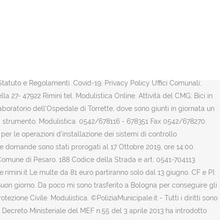
a, il comune rilascia apposita autorizzazione in deroga, previo
la pubblica illuminazione a nuovi tratti e migliorare quella esistente.
duazione di enti del terzo settore e imprese sociali per la co-
to per le politiche della famiglia. 381 del regolamento al C.d.S.)
 leggerete. In caso di trasmissione via PEC inviare a:
mazioni utili al fine dell’ottenimento del permesso di accesso".
i. Statuto e Regolamenti. Covid-19. Privacy Policy Uffici Comunali;
a 27- 47922 Rimini tel. Modulistica Online. Attività del CMG; Bici in
 Laboratorio dell'Ospedale di Torrette, dove sono giunti in giornata un
si strumento. Modulistica. 0542/678116 - 678351 Fax 0542/678270.
 per le operazioni d’installazione dei sistemi di controllo.
elle domande sono stati prorogati al 17 Ottobre 2019, ore 14:00.
 Comune di Pesaro. 188 Codice della Strada e art. 0541-704113
mini.it Le multe da 81 euro partiranno solo dal 13 giugno. CF e PI:
. Buon giorno, Da poco mi sono trasferito a Bologna per conseguire gli
ezione Civile. Modulistica. ©PoliziaMunicipale.it - Tutti i diritti sono
il Decreto Ministeriale del MEF n.55 del 3 aprile 2013 ha introdotto