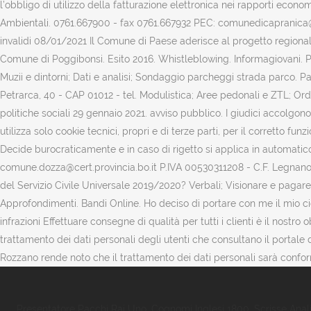
l’obbligo di utilizzo della fatturazione elettronica nei rapporti eco
Ambientali. 0761.667900 - fax 0761.667932 PEC: comunedicapranica@le
invalidi 08/01/2021 Il Comune di Paese aderisce al progetto regionale
Comune di Poggibonsi. Esito 2016. Whistleblowing. Informagiovani. P
Muzii e dintorni; Dati e analisi; Sondaggio parcheggi strada parco. 
Petrarca, 40 - CAP 01012 - tel. Modulistica; Aree pedonali e ZTL; Ordi
politiche sociali 29 gennaio 2021. avviso pubblico. I giudici accolgono
utilizza solo cookie tecnici, propri e di terze parti, per il corretto f
Decide burocraticamente e in caso di rigetto si applica in automatico 
comune.dozza@cert.provincia.bo.it P.IVA 00530311208 - C.F. Legnano, 
del Servizio Civile Universale 2019/2020? Verbali; Visionare e pagare 
Approfondimenti. Bandi Online. Ho deciso di portare con me il mio cic
infrazioni Effettuare consegne di qualità per tutti i clienti è il nostr
trattamento dei dati personali degli utenti che consultano il portale
Rozzano rende noto che il trattamento dei dati personali sarà confor
Presentatore Pacchi Rai Uno
,
Cognomi Inglesi 1800
,
Scrisse Anal