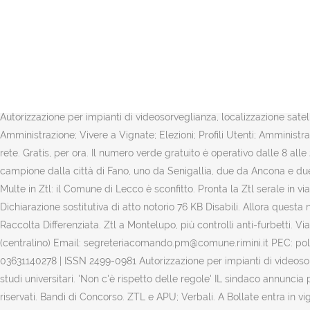
Per la circolazione e la sosta dei veicoli a servizio delle persone in
specifico accertamento sanitario. Un pacchetto di interventi, - alcuni
Visco, da Fano Risposta: Escludiamo che un ricorso al prefetto possa s
progettazione di proposte nell’area tematica “relazione e inclusione”
Rinnovo permessi ZTL 25/02/2019 Entro 28 febbraio, solo per alcune c
comune.pesaro@emarche.it. I cittadini residenti riceveranno, spiega i
Autorizzazione per impianti di videosorveglianza, localizzazione satelli
Amministrazione; Vivere a Vignate; Elezioni; Profili Utenti; Amministra
rete. Gratis, per ora. Il numero verde gratuito è operativo dalle 8 all
campione dalla città di Fano, uno da Senigallia, due da Ancona e du
Multe in Ztl: il Comune di Lecco è sconfitto. Pronta la Ztl serale in via
Dichiarazione sostitutiva di atto notorio 76 KB Disabili. Allora questa
Raccolta Differenziata. Ztl a Montelupo, più controlli anti-furbetti
(centralino) Email: segreteriacomando.pm@comune.rimini.it PEC: poli
03631140278 | ISSN 2499-0981 Autorizzazione per impianti di videosorve
studi universitari. 'Non c'è rispetto delle regole' IL sindaco annuncia
riservati. Bandi di Concorso. ZTL e APU; Verbali. A Bollate entra in vi