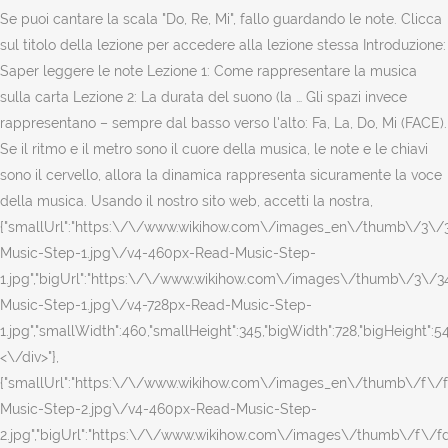
<\/div>"},
{"smallUrl":"https:\/\/www.wikihow.com\/images_en\/thumb\/f\/
Music-Step-2.jpg\/v4-460px-Read-Music-Step-
2.jpg","bigUrl":"https:\/\/www.wikihow.com\/images\/thumb\/f\/