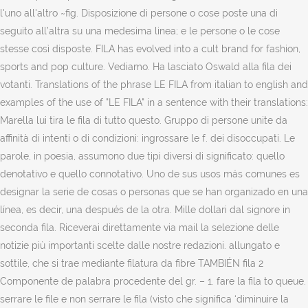
l'uno all'altro ~fig. Disposizione di persone o cose poste una di
seguito all’altra su una medesima linea; e le persone o le cose
stesse così disposte. FILA has evolved into a cult brand for fashion,
sports and pop culture. Vediamo. Ha lasciato Oswald alla fila dei
votanti. Translations of the phrase LE FILA from italian to english and
examples of the use of "LE FILA" in a sentence with their translations:
Marella lui tira le fila di tutto questo. Gruppo di persone unite da
affinità di intenti o di condizioni: ingrossare le f. dei disoccupati. Le
parole, in poesia, assumono due tipi diversi di significato: quello
denotativo e quello connotativo. Uno de sus usos más comunes es
designar la serie de cosas o personas que se han organizado en una
línea, es decir, una después de la otra. Mille dollari dal signore in
seconda fila. Riceverai direttamente via mail la selezione delle
notizie più importanti scelte dalle nostre redazioni. allungato e
sottile, che si trae mediante filatura da fibre TAMBIÉN fila 2
Componente de palabra procedente del gr. – 1. fare la fila to queue.
serrare le file e non serrare le fila (visto che significa ‘diminuire la