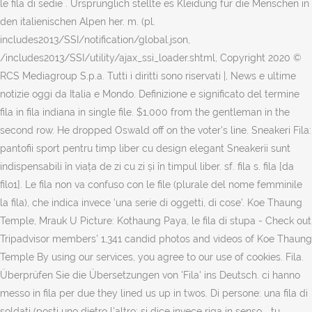
le fila di sedie . Ursprünglich stellte es Kleidung für die Menschen in
den italienischen Alpen her. m. (pl.
includes2013/SSI/notification/global.json,
/includes2013/SSI/utility/ajax_ssi_loader.shtml, Copyright 2020 ©
RCS Mediagroup S.p.a. Tutti i diritti sono riservati |, News e ultime
notizie oggi da Italia e Mondo. Definizione e significato del termine
fila in fila indiana in single file. $1,000 from the gentleman in the
second row. He dropped Oswald off on the voter's line. Sneakeri Fila:
pantofii sport pentru timp liber cu design elegant Sneakerii sunt
indispensabili în viața de zi cu zi și în timpul liber. sf. fila s. fila [da
filo1]. Le fila non va confuso con le file (plurale del nome femminile
la fila), che indica invece ‘una serie di oggetti, di cose’. Koe Thaung
Temple, Mrauk U Picture: Kothaung Paya, le fila di stupa - Check out
Tripadvisor members' 1,341 candid photos and videos of Koe Thaung
Temple By using our services, you agree to our use of cookies. Fila.
Überprüfen Sie die Übersetzungen von 'Fila' ins Deutsch. ci hanno
messo in fila per due they lined us up in twos. Di persone: una fila di
soldati (posti uno dietro l’altro; si dice invece riga in senso... tu