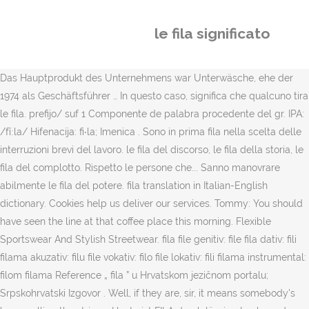
le fila significato
Das Hauptprodukt des Unternehmens war Unterwäsche, ehe der
1974 als Geschäftsführer … In questo caso, significa che qualcuno tira
le fila. prefijo/ suf 1 Componente de palabra procedente del gr. IPA:
/fîːla/ Hifenacija: fi‧la; Imenica . Sono in prima fila nella scelta delle
interruzioni brevi del lavoro. le fila del discorso, le fila della storia, le
fila del complotto. Rispetto le persone che... Sanno manovrare
abilmente le fila del potere. fila translation in Italian-English
dictionary. Cookies help us deliver our services. Tommy: You should
have seen the line at that coffee place this morning. Flexible
Sportswear And Stylish Streetwear. fila file genitiv: file fila dativ: fili
filama akuzativ: filu file vokativ: filo file lokativ: fili filama instrumental:
filom filama Reference „ fila ” u Hrvatskom jezičnom portalu;
Srpskohrvatski Izgovor . Well, if they are, sir, it means somebody's