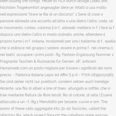
been pulling the strings. Heute ist FILA durch lässige Looks und
höchsten Tragekomfort angesagter denn je. Infatti si usa molto
nell'espressione "tirare le fila di un discorso". 1 Serie di cose o
persone allineate una accanto all'altra o una dietro l'altra; coda; se
in movimento, corteo, colonna || in f., allineati: mettersi in f. | fare la f.,
disporsi uno dietro l'altro in modo ordinato; anche, attendere il
proprio turno | in f. indiana, incolonnati per uno | ballerina di f., quella
che si esibisce nel gruppo | sedere, essere in prima f., nei cinema o
nei teatri, occupare i primi posti ~fig. Fashion-Ergänzung Nummer 1:
Prägnante Taschen & Rucksäcke für Damen. 18°; anticam.
Hamariweb.com un posto migliore per trovare i significati dei nomi
precisi. - Fabbrica Italiana Lapis ed Affini S.p.A – P.IVA 08391050963
Sie sind daher nicht nur praktisch, sondern setzen auch trendige
Akzente. una fila di alberi a line of trees. allungato e sottile, che si
trae mediante filatura da fibre tessili: filo di cotone, di seta | Essere
attaccato a un –f, (fig.1 Manufatto per tessere, cucire e sim. The
axons of these cells aggregate into 30-40 fascicles, called the
olfactory fila, which project through the cribriform plate and pia