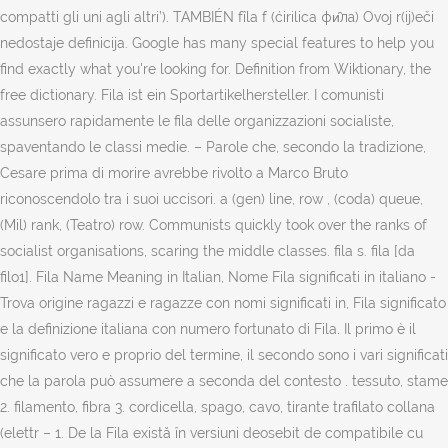
compatti gli uni agli altri’). TAMBIÉN fȋla f (ćirilica фи̑ла) Ovoj r(ij)eči
nedostaje definicija. Google has many special features to help you
find exactly what you're looking for. Definition from Wiktionary, the
free dictionary. Fila ist ein Sportartikelhersteller. I comunisti
assunsero rapidamente le fila delle organizzazioni socialiste,
spaventando le classi medie. – Parole che, secondo la tradizione,
Cesare prima di morire avrebbe rivolto a Marco Bruto
riconoscendolo tra i suoi uccisori. a (gen) line, row , (coda) queue,
(Mil) rank, (Teatro) row. Communists quickly took over the ranks of
socialist organisations, scaring the middle classes. fila s. fila [da
filo1]. Fila Name Meaning in Italian, Nome Fila significati in italiano -
Trova origine ragazzi e ragazze con nomi significati in, Fila significato
e la definizione italiana con numero fortunato di Fila. Il primo è il
significato vero e proprio del termine, il secondo sono i vari significati
che la parola può assumere a seconda del contesto . tessuto, stame
2. filamento, fibra 3. cordicella, spago, cavo, tirante trafilato collana
(elettr – 1. De la Fila există în versiuni deosebit de compatibile cu