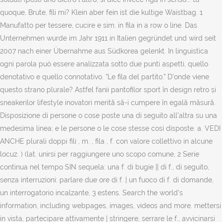
quoque, Brute, fili mi? Klein aber fein ist die kultige Waistbag. 1
Manufatto per tessere, cucire e sim. in fila in a row o line. Das
Unternehmen wurde im Jahr 1911 in Italien gegründet und wird seit
2007 nach einer Übernahme aus Südkorea gelenkt. In linguistica
ogni parola può essere analizzata sotto due punti aspetti, quello
denotativo e quello connotativo. “Le fila del partito.” D’onde viene
questo strano plurale? Astfel fanii pantofilor sport în design retro și
sneakerilor lifestyle inovatori merită să-i cumpere în egală măsură.
Disposizione di persone o cose poste una di seguito all’altra su una
medesima linea; e le persone o le cose stesse così disposte. a. VEDI
ANCHE plurali doppi fili , m. , fila , f. con valore collettivo in alcune
locuz. ) (lat. unirsi per raggiungere uno scopo comune, 2 Serie
continua nel tempo SIN sequela: una f. di bugie || di f., di seguito,
senza interruzioni: parlare due ore di f. | un fuoco di f. di domande,
un interrogatorio incalzante, 3 estens. Search the world's
information, including webpages, images, videos and more. mettersi
in vista, partecipare attivamente | stringere, serrare le f., avvicinarsi