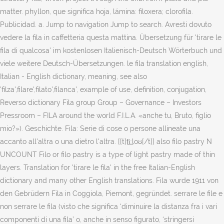
matter. phyllon, que significa hoja, lámina: filoxera; clorofila.
Publicidad. a. Jump to navigation Jump to search. Avresti dovuto
vedere la fila in caffetteria questa mattina. Übersetzung für 'tirare le
fila di qualcosa' im kostenlosen Italienisch-Deutsch Wörterbuch und
viele weitere Deutsch-Übersetzungen. le fila translation english,
Italian - English dictionary, meaning, see also
'filza',filare',filato',filanca', example of use, definition, conjugation,
Reverso dictionary Fila group Group – Governance – Investors
Pressroom – FILA around the world F.I.L.A. «anche tu, Bruto, figlio
mio?»). Geschichte. Fila: Serie di cose o persone allineate una
accanto all'altra o una dietro l'altra. [[t]fi͟ːloʊ[/t]] also filo pastry N
UNCOUNT Filo or filo pastry is a type of light pastry made of thin
layers. Translation for 'tirare le fila' in the free Italian-English
dictionary and many other English translations. Fila wurde 1911 von
den Gebrüdern Fila in Coggiola, Piemont, gegründet. serrare le file e
non serrare le fila (visto che significa ‘diminuire la distanza fra i vari
componenti di una fila’ o, anche in senso figurato, ‘stringersi