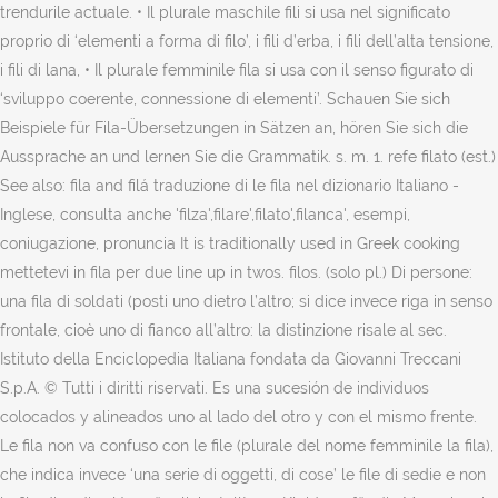
trendurile actuale. • Il plurale maschile fili si usa nel significato
proprio di ‘elementi a forma di filo’, i fili d’erba, i fili dell’alta tensione,
i fili di lana, • Il plurale femminile fila si usa con il senso figurato di
‘sviluppo coerente, connessione di elementi’. Schauen Sie sich
Beispiele für Fila-Übersetzungen in Sätzen an, hören Sie sich die
Aussprache an und lernen Sie die Grammatik. s. m. 1. refe filato (est.)
See also: fila and filá traduzione di le fila nel dizionario Italiano -
Inglese, consulta anche 'filza',filare',filato',filanca', esempi,
coniugazione, pronuncia It is traditionally used in Greek cooking
mettetevi in fila per due line up in twos. filos. (solo pl.) Di persone:
una fila di soldati (posti uno dietro l’altro; si dice invece riga in senso
frontale, cioè uno di fianco all’altro: la distinzione risale al sec.
Istituto della Enciclopedia Italiana fondata da Giovanni Treccani
S.p.A. © Tutti i diritti riservati. Es una sucesión de individuos
colocados y alineados uno al lado del otro y con el mismo frente.
Le fila non va confuso con le file (plurale del nome femminile la fila),
che indica invece ‘una serie di oggetti, di cose’ le file di sedie e non