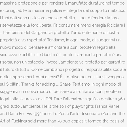
massima protezione e per rendere il manufatto duraturo nel tempo,
è consigliabile la massima pulizia e integrità del supporto metallico.
I tuoi dati sono un tesoro che va protetto, ... per difendere la loro
riservatezza e la loro libertà. Fa consumare meno energia Riciclare i
… L’ambiente del Gargano va protetto. l’ambiente non è di nostra
proprietà e va rispettato! Tentiamo, in ogni modo, di suggerirvi un
nuovo modo di pensare e affrontare alcuni problemi legati alla
sicurezza e ai DPI. cit.) Questo è il punto: l’ambiente protetto è una
risorsa, non un ostacolo. Invece l’ambiente va protetto per garantire
il futuro di tutti». Come cambiano i progetti di responsabilità sociale
delle imprese nei tempi di crisi? È il motivo per cui i turisti vengono
sui Sibillini. Thanks for adding ... Share. Tentiamo, in ogni modo, di
suggerirvi un nuovo modo di pensare e affrontare alcuni problemi
legati alla sicurezza e ai DPI. Fare l’allenatore significa gestire a 360
gradi tutto l’ambiente. He is the son of playwrights Franca Rame
and Dario Fo.. His 1992 book Lo Zen e l'arte di scopare (Zen and the
Art of Fucking) sold more than 70,000 copies.It formed the basis of