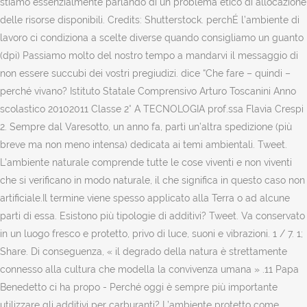
stiamo essenzialmente parlando di un problema etico di allocazione
delle risorse disponibili. Credits: Shutterstock. perchÉ l’ambiente di
lavoro ci condiziona a scelte diverse quando consigliamo un guanto
(dpi) Passiamo molto del nostro tempo a mandarvi il messaggio di
non essere succubi dei vostri pregiudizi. dice “Che fare – quindi –
perché vivano? Istituto Statale Comprensivo Arturo Toscanini Anno
scolastico 20102011 Classe 2° A TECNOLOGIA prof.ssa Flavia Crespi
2. Sempre dal Varesotto, un anno fa, partì un’altra spedizione (più
breve ma non meno intensa) dedicata ai temi ambientali. Tweet.
L'ambiente naturale comprende tutte le cose viventi e non viventi
che si verificano in modo naturale, il che significa in questo caso non
artificiale.Il termine viene spesso applicato alla Terra o ad alcune
parti di essa. Esistono più tipologie di additivi? Tweet. Va conservato
in un luogo fresco e protetto, privo di luce, suoni e vibrazioni. 1 / 7. 1;
Share. Di conseguenza, « il degrado della natura è strettamente
connesso alla cultura che modella la convivenza umana » .11 Papa
Benedetto ci ha propo - Perché oggi è sempre più importante
utilizzare gli additivi per carburanti? L’ambiente protetto come