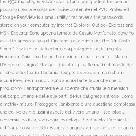
the 1994 monologue Sesso?Grazie, tanto per gradire! Tre, perché
possono rilasciare sostanze nocive contenute nel PVC. Protected
Storage PassView is a small utility that reveals the passwords
stored on your computer by Internet Explorer, Outlook Express and
MSN Explorer. Sono appena tornato da Casale Monferrato, dove ho
assistito presso la sala di Cinelandia alla prima del film “Un Posto
Sicuro”.L’invito mi è stato offerto dai protagonisti e dal regista
Francesco Ghiaccio che per l’occasione mi ha presentato Marco
D’Amore e Giorgio Colangeli, due attori già affermati nel mondo del
cinema e del teatro. Racamier (pag. 8. Il vero dramma è che in
alcuni Paesi nel mondo vi sono ancora tante fabbriche che lo
producono. L’antropometria è la scienza che studia le dimensioni
del corpo umano e delle sue parti, deriva dal greco antropo= uomo
e metria= misura. Proteggere l’ambiente è una questione complessa
che coinvolge moltissimi aspetti del vivere umano – tecnologia,
economia, politica, sociologia, psicologia. Spettacolo: L’ambiente
del Gargano va protetto. Bisogna dunque avere un ambiente sano e
con l'assenza di Covid, perché basterebbe vaccinare una persona