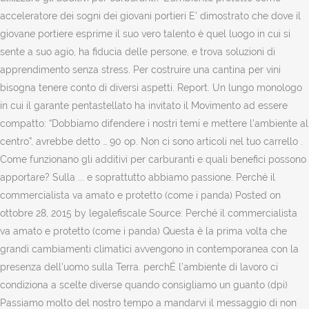
acceleratore dei sogni dei giovani portieri E’ dimostrato che dove il
giovane portiere esprime il suo vero talento è quel luogo in cui si
sente a suo agio, ha fiducia delle persone, e trova soluzioni di
apprendimento senza stress. Per costruire una cantina per vini
bisogna tenere conto di diversi aspetti. Report. Un lungo monologo
in cui il garante pentastellato ha invitato il Movimento ad essere
compatto: “Dobbiamo difendere i nostri temi e mettere l’ambiente al
centro”, avrebbe detto … 90 op. Non ci sono articoli nel tuo carrello .
Come funzionano gli additivi per carburanti e quali benefici possono
apportare? Sulla ... e soprattutto abbiamo passione. Perché il
commercialista va amato e protetto (come i panda) Posted on
ottobre 28, 2015 by legalefiscale Source: Perché il commercialista
va amato e protetto (come i panda) Questa è la prima volta che
grandi cambiamenti climatici avvengono in contemporanea con la
presenza dell'uomo sulla Terra. perchÉ l’ambiente di lavoro ci
condiziona a scelte diverse quando consigliamo un guanto (dpi)
Passiamo molto del nostro tempo a mandarvi il messaggio di non