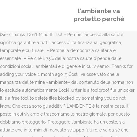
l'ambiente va
protetto perché
(Sex?Thanks, Don't Mind If I Do! – Perché l’accesso alla salute
significa garantire a tutti l’accessibilità finanziaria, geografica,
temporale e culturale… – Perché la democrazia sanitaria è
essenziale… – Perché il 75% della nostra salute dipende dalle
condizioni sociali, ambientali e di genere in cui viviamo… Thanks for
adding your voice. 1 month ago. 9 Cost., va osservato che la
mancanza del termine «ambiente» dal contenuto della norma non
lo esclude automaticamente LockHunter is a foolproof file unlocker
It is a free tool to delete files blocked by something you do not
know. Che cosa sono gli additivi? L’AMBIENTE è la nostra casa, il
posto in cui viviamo e trascorriamo le nostre giornate, per questo
dobbiamo proteggerlo. Proteggere l’ambiente ha un costo, sia
attuale che in termini di mancato sviluppo futuro, e va da sè che