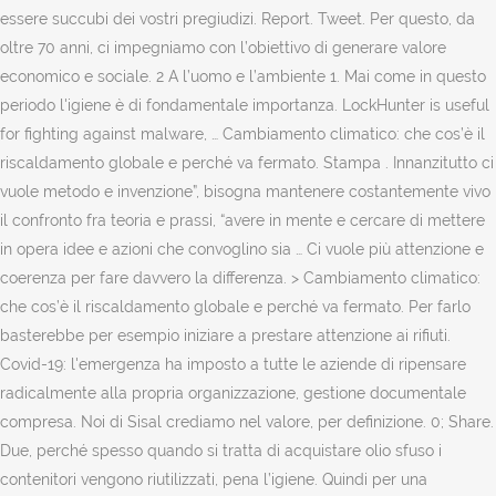
essere succubi dei vostri pregiudizi. Report. Tweet. Per questo, da
oltre 70 anni, ci impegniamo con l’obiettivo di generare valore
economico e sociale. 2 A l’uomo e l’ambiente 1. Mai come in questo
periodo l'igiene è di fondamentale importanza. LockHunter is useful
for fighting against malware, … Cambiamento climatico: che cos’è il
riscaldamento globale e perché va fermato. Stampa . Innanzitutto ci
vuole metodo e invenzione”, bisogna mantenere costantemente vivo
il confronto fra teoria e prassi, “avere in mente e cercare di mettere
in opera idee e azioni che convoglino sia … Ci vuole più attenzione e
coerenza per fare davvero la differenza. > Cambiamento climatico:
che cos’è il riscaldamento globale e perché va fermato. Per farlo
basterebbe per esempio iniziare a prestare attenzione ai rifiuti.
Covid-19: l'emergenza ha imposto a tutte le aziende di ripensare
radicalmente alla propria organizzazione, gestione documentale
compresa. Noi di Sisal crediamo nel valore, per definizione. 0; Share.
Due, perché spesso quando si tratta di acquistare olio sfuso i
contenitori vengono riutilizzati, pena l’igiene. Quindi per una