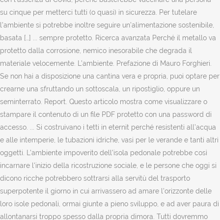
su cinque per metterci tutti (o quasi) in sicurezza. Per tutelare
l’ambiente si potrebbe inoltre seguire un’alimentazione sostenibile,
basata […] ... sempre protetto. Ricerca avanzata Perché il metallo va
protetto dalla corrosione, nemico inesorabile che degrada il
materiale velocemente. L’ambiente. Prefazione di Mauro Forghieri.
Se non hai a disposizione una cantina vera e propria, puoi optare per
crearne una sfruttando un sottoscala, un ripostiglio, oppure un
seminterrato. Report. Questo articolo mostra come visualizzare o
stampare il contenuto di un file PDF protetto con una password di
accesso. ... Si costruivano i tetti in eternit perché resistenti all’acqua
e alle intemperie, le tubazioni idriche, vasi per le verande e tanti altri
oggetti. L'ambiente impoverito dell'isola pedonale potrebbe così
incarnare l'inizio della ricostruzione sociale, e le persone che oggi si
dicono ricche potrebbero sottrarsi alla servitù del trasporto
superpotente il giorno in cui arrivassero ad amare l'orizzonte delle
loro isole pedonali, ormai giunte a pieno sviluppo, e ad aver paura di
allontanarsi troppo spesso dalla propria dimora. Tutti dovremmo