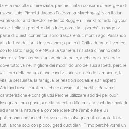
fare la raccolta differenziata, perché limita i consumi di energie e di
risorse. Luigi Pignetti. Jacopo Fo (born 31 March 1955) is an Italian
writer-actor and director. Federico Ruggieri. Thanks for adding your
voice. L’olio va protetto dalla luce, come la ... perché la maggior
parte di questi contenitori sono trasparenti. 1 month ago. Passando
alla lettura dell’art. Un vero show, quello di Grillo, durante il vertice
con lo stato maggiore M5S alla Camera. I risultati ci hanno dato
sicurezza fino a crearsi un ambiento bello, anche per crescere e
dove tutto va nel migliore dei modi”. do uno dei suoi aspetti, perché
« il libro della natura è uno e indivisibile » e include l’ambiente, la
vita, la sessualità, la famiglia, le relazioni sociali, e altri aspetti.
Additivi Diesel: caratteristiche e consigli utili Additivi Benzina:
caratteristiche e consigli utili Perché utilizzare additivi per olio?
Insegnare loro i principi della raccolta differenziata vuol dire invitarli
ad amare la natura e a comprendere che l’ambiente è un
patrimonio comune che deve essere salvaguardato e protetto da
tutti, anche solo con piccoli gesti quotidiani. Firmò perché vorrei un