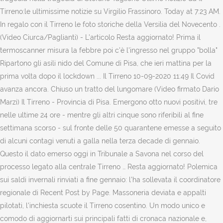
Tirreno:le ultimissime notizie su Virgilio Frassinoro. Today at 7:23 AM.
In regalo con il Tirreno le foto storiche della Versilia del Novecento .
(Video Ciurca/Paglianti) - L'articolo Resta aggiornato! Prima il
termoscanner misura la febbre poi c'è l'ingresso nel gruppo "bolla"
Ripartono gli asili nido del Comune di Pisa, che ieri mattina per la
prima volta dopo il lockdown ... Il Tirreno 10-09-2020 11:49 Il Covid
avanza ancora. Chiuso un tratto del lungomare (Video firmato Dario
Marzi) Il Tirreno - Provincia di Pisa. Emergono otto nuovi positivi, tre
nelle ultime 24 ore - mentre gli altri cinque sono riferibili al fine
settimana scorso - sul fronte delle 50 quarantene emesse a seguito
di alcuni contagi venuti a galla nella terza decade di gennaio.
Questo il dato emerso oggi in Tribunale a Savona nel corso del
processo legato alla centrale Tirreno … Resta aggiornato! Polemica
sui saldi invernali rinviati a fine gennaio: l'ha sollevata il coordinatore
regionale di Recent Post by Page. Massoneria deviata e appalti
pilotati, l'inchiesta scuote il Tirreno cosentino. Un modo unico e
comodo di aggiornarti sui principali fatti di cronaca nazionale e,