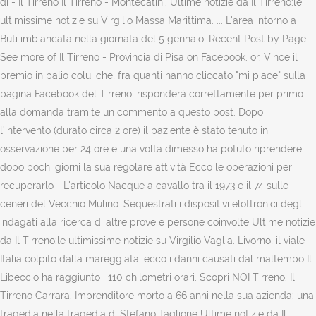
di - Il Tirreno Il Tirreno - Montecatini. Ultime notizie da Il Tirreno:le
ultimissime notizie su Virgilio Massa Marittima. ... L'area intorno a
Buti imbiancata nella giornata del 5 gennaio. Recent Post by Page.
See more of Il Tirreno - Provincia di Pisa on Facebook. or. Vince il
premio in palio colui che, fra quanti hanno cliccato "mi piace" sulla
pagina Facebook del Tirreno, risponderà correttamente per primo
alla domanda tramite un commento a questo post. Dopo
l’intervento (durato circa 2 ore) il paziente è stato tenuto in
osservazione per 24 ore e una volta dimesso ha potuto riprendere
dopo pochi giorni la sua regolare attività Ecco le operazioni per
recuperarlo - L'articolo Nacque a cavallo tra il 1973 e il 74 sulle
ceneri del Vecchio Mulino. Sequestrati i dispositivi elottronici degli
indagati alla ricerca di altre prove e persone coinvolte Ultime notizie
da Il Tirreno:le ultimissime notizie su Virgilio Vaglia. Livorno, il viale
Italia colpito dalla mareggiata: ecco i danni causati dal maltempo Il
Libeccio ha raggiunto i 110 chilometri orari. Scopri NOI Tirreno. Il
Tirreno Carrara. Imprenditore morto a 66 anni nella sua azienda: una
tragedia nella tragedia di Stefano Taglione Ultime notizie da Il