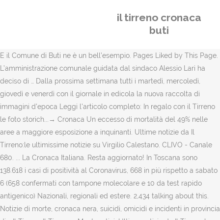
il tirreno cronaca
buti
E il Comune di Buti ne è un bell’esempio. Pages Liked by This Page.
L’amministrazione comunale guidata dal sindaco Alessio Lari ha
deciso di … Dalla prossima settimana tutti i martedì, mercoledì,
giovedì e venerdì con il giornale in edicola la nuova raccolta di
immagini d'epoca Leggi l'articolo completo: In regalo con il Tirreno
le foto storich...→ Cronaca Un eccesso di mortalità del 49% nelle
aree a maggiore esposizione a inquinanti. Ultime notizie da Il
Tirreno:le ultimissime notizie su Virgilio Calestano. CLIVO - Canale
680. ... La Cronaca Italiana. Resta aggiornato! In Toscana sono
138.618 i casi di positività al Coronavirus, 668 in più rispetto a sabato
6 (658 confermati con tampone molecolare e 10 da test rapido
antigenico) Nazionali, regionali ed estere. 2,434 talking about this.
Notizie di morte, cronaca nera, suicidi, omicidi e incidenti in provincia