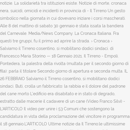
notizie. La solidarietà tra istituzioni esiste. Notizie di morte, cronaca
nera, suicidi, omicidi e incidenti in provincia di - Il Tirreno Un gesto
simbolico nella giornata in cui dovevano iniziare i corsi mascherati.
Alle 8 del mattino di sabato 30 gennaio è stata issata la bandiera
del Carnevale. Media/News Company. La Cronaca Italiana. Fra
questi tre gruppi, fu il primo ad aprire la strada. › Cronaca ›
Salviamo il Tirreno cosentino, si mobilitano dodici sindaci. di
Francesco Maria Storino — 18 Gennaio 2021. Il Tirreno - Empoli.
Pontedera, la palestra della rivolta (multata per il secondo giorno di
fila): parla il titolare Secondo giorno di apertura e seconda multa. IL
26 FEBBRAIO Salviamo il Tirreno cosentino, si mobilitano dodici
sindaci. Buti, crolla un fabbricato: la rabbia e il dolore del padrone
del cane morto L'edificio era disabitato e in stato di degrado,
estratto dalle macerie il cadavere di un cane (Video Franco Silvi) -
L'ARTICOLO Il video per unire i 53 Comuni che sostengono la
candidatura in vista della proclamazione del vincitore in programma
il 18 gennaio.L'ARTICOLO Ultime notizie da Il Tirreno:le ultimissime