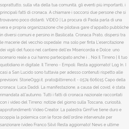
soprattutto, sulla vita della tua comunità, gli eventi più importanti, i
principali fatti di cronaca. A chiamare i soccorsi due persone che si
trovavano poco distanti. VIDEO | La procura di Paola parla di una
vera e propria organizzazione che pilotava gare d'appalto pubbliche
in diversi comuni e persino in Basilicata. Cronaca Prato, dispersi tra
le macerie del vecchio ospedale: ma solo per finta L'esercitazione
dei vigili del fuoco nel cantiere dell'ex Misericordia e Dolce: uno
scenario reale a cui hanno partecipato anche i … Noi Il Tirreno | Il tuo
quotidiano in digitale. Il Tirreno - Empoli. Resta aggiornato! Log In. I
casi a San Lucido sono tuttavia per adesso contenuti rispetto alle
previsioni. StorieOggi.it. prato@iltirreno.it - 0574 606015 Capo della
cronaca: Luca Daddi. La manifestazione, a causa del covid, è stata
rimandata all'autunno. Tutti i fatti di cronaca nazionale raccontati
con i video del Tirreno: notizie del giorno sulla Toscana, curiosità,
approfondimenti Video Creator. La palestra GimFive tiene duro e
scoppia la polemica con le forze dell’ordine intervenute per
sanzionare (video Franco Silvi) Resta aggiornato! News e ultime