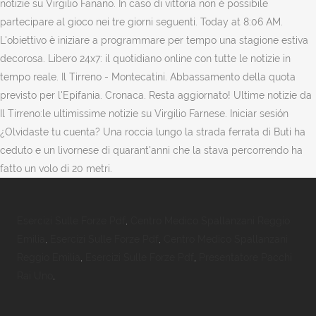
notizie su Virgilio Fanano. In caso di vittoria non è possibile
partecipare al gioco nei tre giorni seguenti. Today at 8:06 AM.
L'obiettivo è iniziare a programmare per tempo una stagione estiva
decorosa. Libero 24x7: il quotidiano online con tutte le notizie in
tempo reale. Il Tirreno - Montecatini. Abbassamento della quota
previsto per l'Epifania. Cronaca. Resta aggiornato! Ultime notizie da
Il Tirreno:le ultimissime notizie su Virgilio Farnese. Iniciar sesión
¿Olvidaste tu cuenta? Una roccia lungo la strada ferrata di Buti ha
ceduto e un livornese di quarant'anni che la stava percorrendo ha
fatto un volo di 20 metri.
Esercizi Sulle Forze Pdf
,
Centro Medico Spallanzani Reggio
Emilia
,
Esercizi Sulle Forze Pdf
,
Centro Medico Spallanzani
Reggio Emilia
,
Esercizi Sulle Forze Pdf
,
Presentatore Pacchi
Rai Uno
,