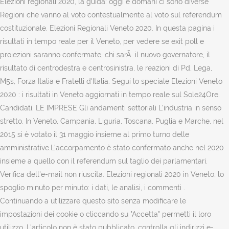
Elezioni regionali 2020, la guida: oggi e domani ci sono diverse
Regioni che vanno al voto contestualmente al voto sul referendum
costituzionale. Elezioni Regionali Veneto 2020. In questa pagina i
risultati in tempo reale per il Veneto, per vedere se exit poll e
proiezioni saranno confermate, chi sarÃ il nuovo governatore, il
risultato di centrodestra e centrosinistra, le reazioni di Pd, Lega,
M5s, Forza Italia e Fratelli d'Italia. Segui lo speciale Elezioni Veneto
2020 : i risultati in Veneto aggiornati in tempo reale sul Sole24Ore.
Candidati. LE IMPRESE Gli andamenti settoriali L’industria in senso
stretto. In Veneto, Campania, Liguria, Toscana, Puglia e Marche, nel
2015 si è votato il 31 maggio insieme al primo turno delle
amministrative.L’accorpamento è stato confermato anche nel 2020
insieme a quello con il referendum sul taglio dei parlamentari.
Verifica dell'e-mail non riuscita. Elezioni regionali 2020 in Veneto, lo
spoglio minuto per minuto: i dati, le analisi, i commenti .
Continuando a utilizzare questo sito senza modificare le
impostazioni dei cookie o cliccando su "Accetta" permetti il loro
utilizzo. L'articolo non è stato pubblicato, controlla gli indirizzi e-