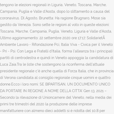
tengono le elezioni regionali in Liguria, Veneto, Toscana, Marche,
Campania, Puglia e Valle d’Aosta, dopo lo slittamento a causa del
coronavirus. Dl Agosto, Brunetta: Ha ragione Brugnaro, Mose sia
gestito da Venezia. Sono sette le regioni al voto in queste elezioni:
Toscana, Marche, Campania, Puglia, Veneto, Liguria e Valle d'Aosta,
Ultimo aggiornamento: 22 settembre 2020 ore 17:17, SolidarietÃ
Ambiente Lavoro - Rifondazione Pci, Italia Viva - Civica per il Veneto
- Pri - Psi. Con Lega e Fratelli d'Italia, forma l'alleanza tra i principali
partiti di centrodestra e quindi in Veneto appoggia la candidatura di
Luca Zaia.Tra le liste che sostengono la riconferma dell'attuale
presidente regionale c'è anche quella di Forza Italia, che in provincia
di Verona candidata al consiglio regionale cinque uomini e quattro
donne.Ecco i loro nomi: SE BIPARTISAN, UN DOCUMENTO UNICO
DA PORTARE IN REGIONE A NOME DELLA CITTA’ Gen 13, 2021 –
Secondo la rilevazione di Unioncamere del Veneto, nella media dei
primi tre trimestri del 2020 la produzione delle imprese
manifatturiere con almeno dieci addetti si è ridotta del 10,8 per