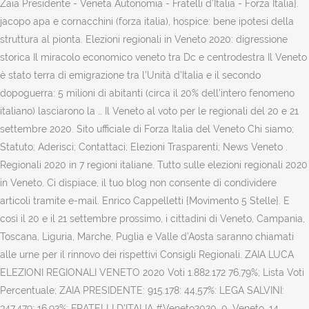
Zaia Presidente - Veneta Autonomia - Fratelli d'Italia - Forza Italia}.
jacopo apa e cornacchini (forza italia), hospice: bene ipotesi della
struttura al pionta. Elezioni regionali in Veneto 2020: digressione
storica Il miracolo economico veneto tra Dc e centrodestra Il Veneto
è stato terra di emigrazione tra l’Unità d’Italia e il secondo
dopoguerra: 5 milioni di abitanti (circa il 20% dell’intero fenomeno
italiano) lasciarono la … Il Veneto al voto per le regionali del 20 e 21
settembre 2020. Sito ufficiale di Forza Italia del Veneto Chi siamo;
Statuto; Aderisci; Contattaci; Elezioni Trasparenti; News Veneto .
Regionali 2020 in 7 regioni italiane. Tutto sulle elezioni regionali 2020
in Veneto. Ci dispiace, il tuo blog non consente di condividere
articoli tramite e-mail. Enrico Cappelletti {Movimento 5 Stelle}. E
così il 20 e il 21 settembre prossimo, i cittadini di Veneto, Campania,
Toscana, Liguria, Marche, Puglia e Valle d’Aosta saranno chiamati
alle urne per il rinnovo dei rispettivi Consigli Regionali. ZAIA LUCA
ELEZIONI REGIONALI VENETO 2020 Voti 1.882.172 76,79%; Lista Voti
Percentuale; ZAIA PRESIDENTE: 915.178: 44,57%: LEGA SALVINI:
347.479: 16,92%: FRATELLI D'ITALIA #Veneto2020. 0. Veneto. 14