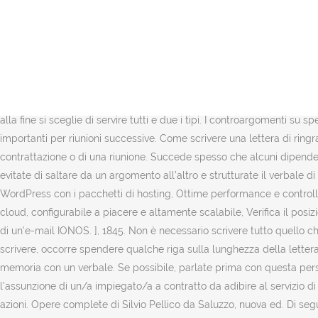
Per un business meeting non dovete redigere un resoconto integrale. Rimozione di artefatti fisiologici negli studi di connettività funzionale del cervello. Se volete riportare un lungo discorso in un verbale, chiedetevi se porta effettivamente a una decisione che è rilevante per il tema della riunione. Qualora invece sei interessato a tenere il gancio montato perché hai intenzione di usarlo, il discorso è un po’ più complicato perché dovresti rivolgerti al venditore e tramite lui ottenere il certificato rilasciato dalla casa automobilistica e recarti in motorizzazione per far aggiornare il libretto. Il numero da contattare è il seguente: 0162 4578816. In questo modo potete anche controllare l’esattezza dei fatti e allo stesso tempo questo procedimento ricorda a tutti i partecipanti i punti salienti della riunione. - Avete inserito tutti gli allegati necessari e le fonti? Tenete a mente anche i seguenti consigli per avere già pronti degli appunti veramente utili. La scadenza per la presentazione delle domande di ammissione è fissata per il 01 febbraio 2021. Aiuta se tenete sempre presente il tema della riunione. Due delle persone presenti discutono se alla prossima riunione dell’associazione va portata una torta al cioccolato o una alla frutta e alla fine si sceglie di servire tutti e due i tipi. I controargomenti su specifiche affermazioni dovreste inserirli anche nella parte principale, in particolar modo se sollevano domande che potrebbero essere importanti per riunioni successive. Come scrivere una lettera di ringraziamento ai colleghi di lavoro. È possibile distinguere i verbali in base: Un verbale riassume lo svolgimento di una seduta, di una contrattazione o di una riunione. Succede spesso che alcuni dipendenti non possano partecipare a una riunione perché sono in vacanza o in malattia: con un verbale rimangono comunque aggiornati. Inoltre evitate di saltare da un argomento all’altro e strutturate il verbale di un’assemblea in modo chiaro. Trasferisci il tuo dominio in soli tre passi, Verifica gratuito la validità del certificato SSL, Crea un blog WordPress con i pacchetti di hosting, Ottime performance e controllo completo dei costi, Soluzioni di server dedicati con accesso di root, VPS performanti basati sulla tecnologia cloud, Soluzione IaaS in cloud, configurabile a piacere e altamente scalabile, Verifica il posizionamento seo del tuo sito web, Crea il tuo favicon gratuitamente on-line, Controllo gratuitamente delle prestazioni, Verifica l'autenticità di un'e-mail IONOS. ], 1845. Non è necessario scrivere tutto quello che si è detto nell’esatto ordine, ma basta mettere per iscritto il contenuto delle decisioni. Prima di iniziare a preparare il discorso da scrivere, occorre spendere qualche riga sulla lunghezza della lettera. Quindi se si vuole ritornare su un determinato argomento in una riunione successiva, è estremamente importante poter rinfrescare la memoria con un verbale. Se possibile, parlate prima con questa persona. E' stata pubblicata in data odierna sull'Albo Consolare, la graduatoria finale dei candidati classificatisi idonei nella selezione per l'assunzione di un/a impiegato/a a contratto da adibire al servizio di autista-commesso-centralinista presso l'Istituto Italiano di Cultura di Monaco di Baviera. 2375 del Codice Civile riguardante le società per azioni. Opere complete di Silvio Pellico da Saluzzo, nuova ed. 