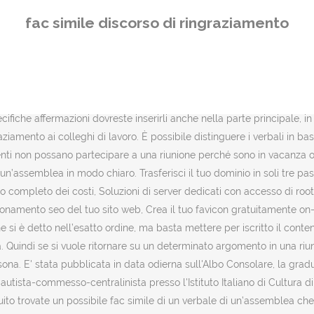
Di seguito trovate un possibile fac simile di un verbale di un’assemblea che potete utilizzare per la redazione del vostro verbale. Se poi devono scrivere anche un verbale, si chiedono il senso di questo sforzo. Questo tipo di approccio viene spesso usato in diplomazia: i capi di stato seguono un protocollo per dare una struttura formale all'evento ed evitare incidenti diplomatici. - Se scrivete un verbale organizzato per aree tematiche: avete documentato sia le conversazioni che le decisioni prese? Prima di inviare il documento ai vostri colleghi con la mailing list utilizzate la nostra checklist per essere sicuri di aver inserito tutto il necessario. Anche come si è arrivati a determinate conclusioni sarà stato dimenticato dai più già dopo alcuni giorni. Nell esempio da Lei riportato, ho rivisto un fac simile di una mia comunicazione a Lei inviata. Morale e letteratura. Se alternate argomenti e contro argomenti che si susseguono in uno scambio di colpi verbali, riporterete tendenzialmente il punto di vista di una parte, in quanto membri di un gruppo. ISCRIZIONE AIRE E CAMBIO INDIRIZZO DIRETTAMENTE DA CASA, SENZA DOVER RECARSI IN CONSOLATO!!! Se successivamente ricomponete il vostro verbale, potete elaborare gli argomenti uno alla volta e non dovete strutturare dopo tematicamente gli appunti presi. Vi è anche la possibilità di scrivere un verbale durante l’assemblea: le riunioni di affari, i casi in tribunale e gli esperimenti scientifici richiedono spesso questo tipo di verbale, poiché quanto avviene deve essere riportato nel modo più corretto e preciso possibile. In alcuni casi la redazione del verbale di un’assemblea è obbligatoria per legge, come previsto dall’art. L’intestazione: l’intestazione comprende luogo, data e il nome dei partecipanti. >> Tutti i contatti del Consolato Generale - Guardando meglio: le frasi sono brevi e ben leggibili? Se la vostra azienda viene acquisita e quindi soggetta a controlli, verosimilmente il team di analisi vi chiederà i verbali delle sedute del consiglio di amministrazione e delle altre riunioni importanti. Anche gli investitori hanno diritto a essere informati. Alla fine il verbale prevede solitamente uno spazio per la firma del presidente e del segretario. I verbali si possono distinguere anche a seconda del mezzo di registrazione utilizzato: chi scrive può ad esempio decidere di redigere il verbale a mano o al computer. Alcuni dei materiali utilizzati (grafiche, handout) possono servire per aiutarvi a preparare il verbale. Se utilizzate delle abbreviazioni, la verbalizzazione simultanea sarà più veloce. Pensare in modo semplice – i migliori software per mind mapping. Perché è importante scrivere il verbale di una riunione? Può essere quindi utile se create un modello per i segretari. anagrafe, L’argomento trattato durante la riunione può anche essere inserito come titolo. Tuttavia il verbale più comune è quello che viene redatto dopo la riunione, attingendo alla memoria. Ricercateli per poter associare facilmente i nomi ai visi. è lieto di comunicare che, nell’ambito dell’iniziativa Artists for Artists promossa dal Consolato Generale di Monaco di Baviera, sono state assegnate 7 borse di € 570,00 ciascuna, a supporto dei musicisti liberi professionisti provenienti dai vari generi musicali – Classico, Jazz e Pop - che ne hanno... A partire da martedi 15 dicembre presso il Consolato Generale d'Ita
fac simile discorso di ringraziamento