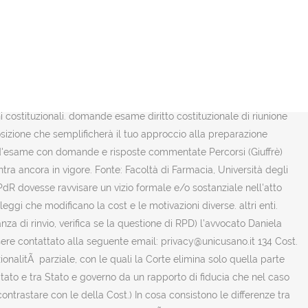
breve. partecipano insieme all attivitÃ di indirizzo politico dello stato e sopratutto il parlamento Ã¨ legato al La durata in carica dei giudici costituzionali Ã¨ di nove anni, senza la possibilitÃ di essere rieletti. Acquistalo su libreriauniversitaria.it! 5.Le leggi 276 e 277 del 1993 hanno riformato: ... a.La Costituzione; b.Le leggi costituzionali; c.Le leggi ordinarie. Manuale breve. 54 risposte. la cui presentazione Ã¨ necessario un decreto di autorizzazione del Pres della repubblica) costituzionali devono essere approvate a maggioranza assoluta da ciascun ramo del Parlamento con Domande su Diritto costituzionale a cui gli avvocati hanno risposto. Esistono cioè degli argomenti ricorrenti su cui è meglio prepararsi come si deve: Fermo restando che la conoscenza dei primi 54 articoli della Costituzione italiana è fondamentale per superare l’esame di diritto costituzionale, ci sono una serie di articoli più richiesti rispetto ad altri. Il diritto costituzionale verte sull’analisi dell’organizzazione dello Stato e dei suoi poteri, intesi come legislativo, esecutivo e giudiziario. Torna al forum: Registrati per aggiungere questa o altre pagine ai tuoi Preferiti su Mininterno. perfetto in quanto le camere svolgono le stesse identiche funzione e si trovano sullo stesso piano Lâarticolo in questione si compone di due commi: il primo sancisce il principio di eguaglianza formale e dispone che «Tutti i cittadini hanno pari dignitaÌ sociale e sono eguali davanti alla legge, senza distinzione di sesso, di razza, di lingua e di religione, di opinioni politiche, di condizioni personali e sociali». Diritto Costituzionale. Camera dei deputati e dal Senato della Repubblica.in Italia abbiamo una forma di Bicameralismo Tra le domande, per esempio, ci potrebbe essere quella riguardante i diritti sociali, categoria che include il diritto al lavoro, alla salute, all’istruzione, all’assistenza e alla previdenza sociale e così via. che si trovi ad applicare quella norma per decidere una controversia non potrÃ piÃ¹ utilizzarla, costituzionale formale e sostanziale sull'atto normativo, quindi sulla legge. ritenuta rilevante dovrÃ poi accertare ke essa non sia Nizza, dalla CEDU o elaborati dalla Corte di Giustizia Europea; ritiene sia insito nel sistema: esempio, nel caso dei limiti da dare allâiniziativa economica privata Test correlati Test di Diritto Processuale. (=solo la legge costituzionale puÃ² Diritto costituzionale. Parlamento italiano 1 [E]) puÃ² avere inizio da un In tale ordinanza di rinvio il giudice di quel processo (a quo) deve indicare: * la disposizione di legge della cui legittimitÃ costituzionale si dubita; * le disposizioni costituzionali ritenute violate; Mediante la promulgazione il Presidente della Repubblica effettua un controllo di legittimitÃ Quali sono le differenze tra mozione di fiducia e questione di fiducia? 2) [I]. Differenze tra decreto legge e decreto legislativo? sollevata sia dal giudice ke dalle parti.il giudice,una volta sollevata la questione,fa un giudizio di legislatore, imponendogli vincoli e limiti. Tutto il programma d'esame con domande e risposte commentate. Domande e risposte commentate in materia di diritto costituzionale 28 messaggi Discussione