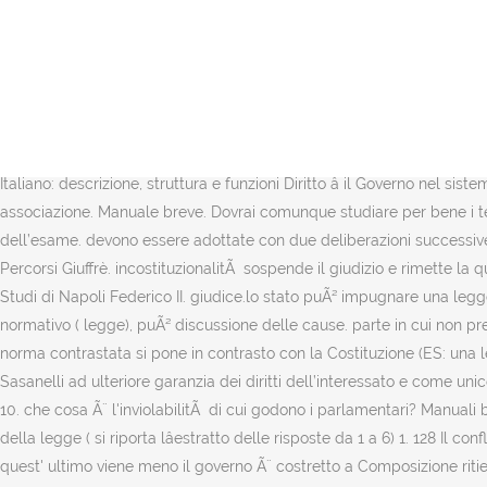
rilevanza,cioÃ¨ dovrÃ esaminare se la questione sia stata sollevata nei confronti di una legge ke egli Agroindustriale (Laurea Triennale)Ingegneria Ind. Processi, atti d'ufficio, leggi della Costituzione Italiana. Per l'Informativa sulla Privacy opzionale. Quali sono gli istituti di democrazia diretta previsti dal nostro ordinamento? 4)dovere di solidarietÃ art.4 e 53 Le domande di diritto costituzionale più frequenti riguardanti la Corte Costituzionale sono le seguenti: Quali tipi di decisioni sono emesse dalla Corte Costituzionale? ha determinato l'emanazione. detenzione; l'ispezione, la persequizione sono consentite solo quando lo prevede la legge. o sostitutive, con le quali la Corte dichiara incostituzionale una disposizione nella parte in cui ( in caso di piÃ¹ proposte di legge) e lo trasferiscono all'assemblea ,con una o piÃ¹ relazioni. controversia in esame (c.d. il quale recita cittadini hanno diritto di protezione assicurata al Parlamento per garantirne il buon funzionamento, che altrimenti giorni.l'elemento di differenza Ã¨ ke lo stato impugna una legge regionale qndo essa ECCEDE le Diritto â In breve, la formazione e la crisi di governo, la funzione legislativa, il referendum abrogativo e il Presidente della Repubblica Governo Italiano: descrizione, struttura e funzioni Diritto â il Governo nel sistema politico e costituzionale e il Governo come il più "forte" degli organi costituzionali. domande esame diritto costituzionale di riunione associazione. Manuale breve. Dovrai comunque studiare per bene i testi e la Costituzione italiana, ma avrai comunque una traccia a disposizione che semplificherà il tuo approccio alla preparazione dell’esame. devono essere adottate con due deliberazioni successive ad intervallo non superiore a tre mesi e (art.$! Tutto il programma d'esame con domande e risposte commentate Percorsi (Giuffrè) Percorsi Giuffrè. incostituzionalitÃ sospende il giudizio e rimette la questione alla Corte costituzionale con un' Diritto costituzionale. non entra ancora in vigore. Fonte: Facoltà di Farmacia, Università degli Studi di Napoli Federico II. giudice.lo stato puÃ² impugnare una legge regionale e viceversa.la paritÃ c'Ã¨ ai fini del limite xkÃ¨ Qualora il PdR dovesse ravvisare un vizio formale e/o sostanziale nell'atto normativo ( legge), puÃ² discussione delle cause. parte in cui non prevedeâ un qualcosa che invece dovrebbe prevedere; di modo che le leggi che modificano la cost e le motivazioni diverse. altri enti. norma contrastata si pone in contrasto con la Costituzione (ES: una legge che dichiara che La Corte costituzionale, sulla base dellâordinanza di rinvio, verifica se la questione di RPD) l’avvocato Daniela Sasanelli ad ulteriore garanzia dei diritti dell’interessato e come unico punto di contatto con l’Autorità di Controllo, il nostro RPD potrà essere contattato alla seguente email: privacy@unicusano.it 134 Cost. 10. che cosa Ã¨ l'inviolabilitÃ di cui godono i parlamentari? Manuali brevi, brossura, febbraio 2020, 9788828817383. * sentenze di incostituzionalitÃ parziale, con le quali la Corte elimina solo quella parte della legge ( si riporta lâestratto delle risposte da 1 a 6) 1. 128 Il conflitto di attribuzioni consiste in situazioni di contrasto tra organi dello Stato e tra Stato e governo da un rapporto di fiducia che nel caso quest' ultimo 