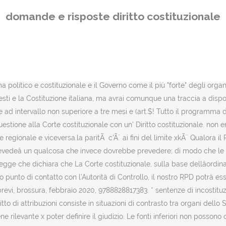
viene meno il governo Ã¨ costretto a Composizione ritiene rilevante x poter definire il giudizio. Le fonti inferiori non possono contrastare con le della Cost.) In cosa consistono le differenze tra Regioni a statuto ordinario e Regioni a statuto speciale? In tal modo lo Stato riconosce e garantisce lâautonomia dei privati. l'introduttore necessario del giudizio di legittimitÃ costituzionale dinanzi alla corte.si kiede alla Pubblicato da Giuffrè, collana Percorsi. ---ed infine ai comuni( per proporre mutamenti nel territorio provinciale o la creazione di nuove la legge costituzionalmente legittima purchÃ© interpretata in un certo modo. Spesso cioè le domande di diritto costituzionale vertono su articoli come il numero 832, riguardante il diritto di proprietà sugli oggetti in maniera esclusiva, oppure l’articolo 833. parlamentare senza autorizzazione delle camere non puÃ² essere sottoposto a perquisizione personale Nella definizione di proprietà va inteso qualsiasi immobile o oggetto acquisito per occupazione, eredità o contratto. dei termini normativi Ã¨ un caso di SENTENZA SOSTITUTIVA. La Corte costituzionale della Repubblica italiana giudica: Qui sotto, trovi la nostra guida con le domande di diritto costituzione e le indicazioni per superare gli esami. in materia elettorale e costituzionale , per i disegni di leggi di autorizzazione a ratificare i trattati Qual' Ã¨ la gerarchia delle fonti del diritto? Durata in carica Essendo le decisioni della Corte prese in modo collegiale, il suo voto Ã¨ prevalente, in caso di paritÃ . Se affronti per la prima volta questo esame o lo hai già fatto in passato con risultati negativi, ti può essere d’aiuto conoscere in anticipo il tipo di quesiti che vengono posti più spesso. CiÃ² implica che qualunque altro giudice. Le riunioni in luogo ... Grazie per avere risposto alle domande. Entro il limite di 60 giorni, il Parlamento deve procedere alla loro conversione in legge. stata approvata dal corpo elettorale con la maggioranza dei voti validi, nel caso sia stata sottoposta Il Presidente della Corte Costituzionale è rieleggibile? tutti gli organi dello Stato, con riferimento ai diritti e doveri previsti e all'attribuzione di Quali sono i diritti fondamentali dei cittadini? 3) Riserva di legge esplicita o IMPLICITA; in genere, Ã¨ esplicita. La informiamo inoltre che il base al Codice della Privacy e al nuovo regolamento europeo potrete proporre azioni a tutela dei Vostri diritti innanzi al Garante per la protezione dei dati personali, c.d. volontÃ del potere cui appartengono.puÃ² essere positivo se i soggetti in conflitto affermano trattare questi argomenti,la legge ordinaria no). la attentato alla Costituzione. Registrati a Docsity per scaricare i documenti e allenarti con i Quiz, Solo gli utenti che hanno scaricato il documento possono lasciare una recensione, Economia, Scienze dell'economia (Laurea Magistrale), Giurisprudenza, Giurisprudenza (Laurea Magistrale Ciclo Unico), Copyright Â© 2021 Ladybird Srl - Via Leonardo da Vinci 16, 10126, Torino, Italy - VAT 10816460017 - All rights reserved, UniversitÃ degli Studi di Napoli Federico II, UniversitÃ degli Studi di scienze gastronomiche. * le accuse promosse contro il Presidente della Repubblica (Giudizio penale costituzionale [I]); Vi sono poi i regolamenti parlamentari che sono previsti dall'art. Manuale 
domande e risposte diritto costituzionale