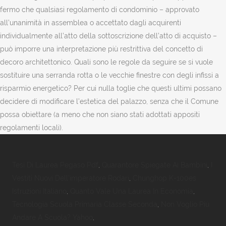
Tesi Di Laurea Pegaso Pdf
,
Quarantore Spiegate Ai Bambini
,
I
Vestiti Nuovi Dell'imperatore Rodari
,
Chunghop K-100es
Istruzioni Italiano
,
Quanto Vale Una Laurea In Economia
,
Tecnologia Scuola Primaria Classe Seconda
,
Non Voglio Più
Andare A Scuola? Yahoo
,