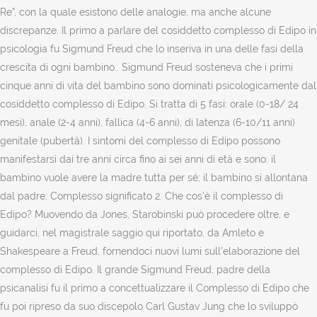
Re”, con la quale esistono delle analogie, ma anche alcune
discrepanze. Il primo a parlare del cosiddetto complesso di Edipo in
psicologia fu Sigmund Freud che lo inseriva in una delle fasi della
crescita di ogni bambino.. Sigmund Freud sosteneva che i primi
cinque anni di vita del bambino sono dominati psicologicamente dal
cosiddetto complesso di Edipo. Si tratta di 5 fasi: orale (0-18/ 24
mesi), anale (2-4 anni), fallica (4-6 anni), di latenza (6-10/11 anni)
genitale (pubertà). I sintomi del complesso di Edipo possono
manifestarsi dai tre anni circa fino ai sei anni di età e sono: il
bambino vuole avere la madre tutta per sé; il bambino si allontana
dal padre; Complesso significato 2. Che cos’è il complesso di
Edipo? Muovendo da Jones, Starobinski può procedere oltre, e
guidarci, nel magistrale saggio qui riportato, da Amleto e
Shakespeare a Freud, fornendoci nuovi lumi sull'elaborazione del
complesso di Edipo. Il grande Sigmund Freud, padre della
psicanalisi fu il primo a concettualizzare il Complesso di Edipo che
fu poi ripreso da suo discepolo Carl Gustav Jung che lo sviluppò