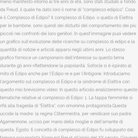
meno manifesto intorno ai tre anni di età, sono stati studiati a fondo
da Freud, il quale ha dato loro il nome di “complesso edipico”. Cosa
è il Complesso di Edipo? Il complesso di Edipo, o quello di Elettra
per le bambine, sono quindi dei disturbi del comportamento dei più
piccoli nei confronti dei loro genitori. In quest'immagine puoi vedere
un grafico sull'evoluzione delle ricerche su complesso di edipo e la
quantità di notizie e articoli apparsi negli ultimi anni. Lo stesso
grafico fornisce un campionario dell'interesse su questo tema
durante gli anni riflettendone la popolarità. Sofocle si è ispirato al
mito di Edipo anche per l’Edipo re e per l’Antigone. Introduciamo
l’argomento sul complesso di Edipo e la sindrome di Elettra con
questo mio brevissimo video: In questo articolo analizzeremo queste
tematiche relative al complesso di Edipo: 1. La tappa femminile si
rifà alla tragedia di “Elettra“, con omonima protagonista.Questa
uccide la madre, la regina Clitemnestra, per vendicare suo padre,
Agamennone, ucciso per mano della moglie e dell’amante di
questa, Egisto. Il concetto di complesso di Edipo fu sviluppato dal
famoso psicanalista Sigmund Freud all'inizio del XX secolo. Giovanni