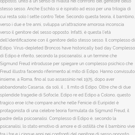
opposto, unito a un senso di rivalità nei confronti del genitore dello
stesso sesso. Anche Eschilo si è ispirato ad esso per una trilogia di
cui resta solo I sette contro Tebe. Secondo questa teoria, il bambino,
verso i due e tre anni, sviluppa un'attrazione amorosa inconscia
verso il genitore del sesso opposto. Infatti, è questa l’età
dell’identificazione con il genitore dello stesso sesso. Il complesso di
Edipo. Virus-depleted Broncos have historically bad day Complesso
di Edipo è riferito, secondo la psicoanalisi, a un termine che
Sigmund Freud introdusse per spiegare un complesso psichico che
Freud illustra facendo riferimento al mito di Edipo. Hanno convissuto
insieme, a Roma, fino al suo assassinio nel 1975, dopo aver
abbandonato Casarsa, da soli, il … Il mito di Edipo. Oltre che di due
splendide tragedie di Sofocle, Edipo re ed Edipo a Colono, questo
tragico eroe (che compare anche nelle Fenicie di Euripide) è
protagonista di una celebre teoria formulata da Sigmund Freud, il
padre della psicoanalisi. Complesso di Edipo è, secondo la
psicanalisi, lo stato emotivo di amore e di ostilità che il bambino vive
tra i tre e i cinque anni nei confronti del genitore di sesso opposto..