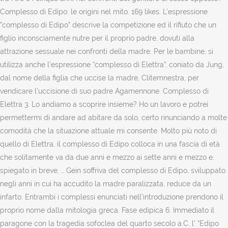
Complesso di Edipo: le origini nel mito. 169 likes. L'espressione
"complesso di Edipo" descrive la competizione ed il rifiuto che un
figlio inconsciamente nutre per il proprio padre, dovuti alla
attrazione sessuale nei confronti della madre. Per le bambine, si
utilizza anche l’espressione “complesso di Elettra”, coniato da Jung,
dal nome della figlia che uccise la madre, Clitemnestra, per
vendicare l’uccisione di suo padre Agamennone. Complesso di
Elettra 3. Lo andiamo a scoprire insieme? Ho un lavoro e potrei
permettermi di andare ad abitare da solo, certo rinunciando a molte
comodità che la situazione attuale mi consente. Molto più noto di
quello di Elettra, il complesso di Edipo colloca in una fascia di età
che solitamente va da due anni e mezzo ai sette anni e mezzo e,
spiegato in breve, … Gein soffriva del complesso di Edipo, sviluppato
negli anni in cui ha accudito la madre paralizzata, reduce da un
infarto. Entrambi i complessi enunciati nell’introduzione prendono il
proprio nome dalla mitologia greca. Fase edipica 6. Immediato il
paragone con la tragedia sofoclea del quarto secolo a.C. l’ “Edipo