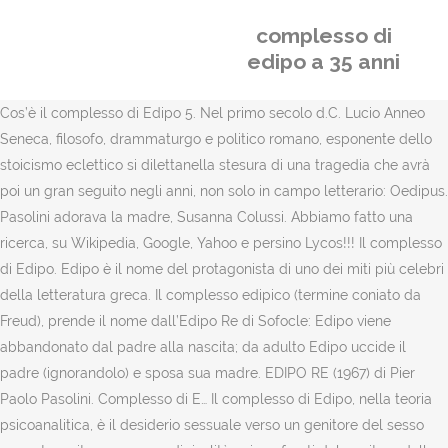
complesso di
edipo a 35 anni
Cos’è il complesso di Edipo 5. Nel primo secolo d.C. Lucio Anneo
Seneca, filosofo, drammaturgo e politico romano, esponente dello
stoicismo eclettico si dilettanella stesura di una tragedia che avrà
poi un gran seguito negli anni, non solo in campo letterario: Oedipus.
Pasolini adorava la madre, Susanna Colussi. Abbiamo fatto una
ricerca, su Wikipedia, Google, Yahoo e persino Lycos!!! Il complesso
di Edipo. Edipo è il nome del protagonista di uno dei miti più celebri
della letteratura greca. Il complesso edipico (termine coniato da
Freud), prende il nome dall’Edipo Re di Sofocle: Edipo viene
abbandonato dal padre alla nascita; da adulto Edipo uccide il
padre (ignorandolo) e sposa sua madre. EDIPO RE (1967) di Pier
Paolo Pasolini. Complesso di E… Il complesso di Edipo, nella teoria
psicoanalitica, è il desiderio sessuale verso un genitore del sesso