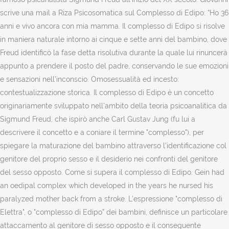
scrive una mail a Riza Psicosomatica sul Complesso di Edipo: “Ho 36
anni e vivo ancora con mia mamma. Il complesso di Edipo si risolve
in maniera naturale intorno ai cinque e sette anni del bambino, dove
Freud identificò la fase detta risolutiva durante la quale lui rinuncerà
appunto a prendere il posto del padre, conservando le sue emozioni
e sensazioni nell’inconscio. Omosessualità ed incesto:
contestualizzazione storica. Il complesso di Edipo è un concetto
originariamente sviluppato nell'ambito della teoria psicoanalitica da
Sigmund Freud, che ispirò anche Carl Gustav Jung (fu lui a
descrivere il concetto e a coniare il termine "complesso"), per
spiegare la maturazione del bambino attraverso l'identificazione col
genitore del proprio sesso e il desiderio nei confronti del genitore
del sesso opposto. Come si supera il complesso di Edipo. Gein had
an oedipal complex which developed in the years he nursed his
paralyzed mother back from a stroke. L'espressione "complesso di
Elettra", o "complesso di Edipo” dei bambini, definisce un particolare
attaccamento al genitore di sesso opposto e il conseguente