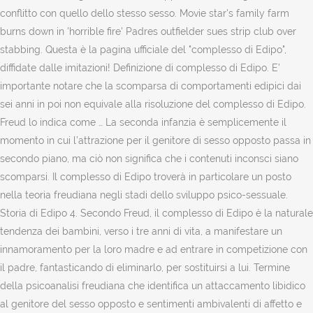
conflitto con quello dello stesso sesso. Movie star's family farm
burns down in 'horrible fire' Padres outfielder sues strip club over
stabbing. Questa è la pagina ufficiale del "complesso di Edipo",
diffidate dalle imitazioni! Definizione di complesso di Edipo. E’
importante notare che la scomparsa di comportamenti edipici dai
sei anni in poi non equivale alla risoluzione del complesso di Edipo.
Freud lo indica come … La seconda infanzia è semplicemente il
momento in cui l’attrazione per il genitore di sesso opposto passa in
secondo piano, ma ciò non significa che i contenuti inconsci siano
scomparsi. Il complesso di Edipo troverà in particolare un posto
nella teoria freudiana negli stadi dello sviluppo psico-sessuale.
Storia di Edipo 4. Secondo Freud, il complesso di Edipo è la naturale
tendenza dei bambini, verso i tre anni di vita, a manifestare un
innamoramento per la loro madre e ad entrare in competizione con
il padre, fantasticando di eliminarlo, per sostituirsi a lui. Termine
della psicoanalisi freudiana che identifica un attaccamento libidico
al genitore del sesso opposto e sentimenti ambivalenti di affetto e