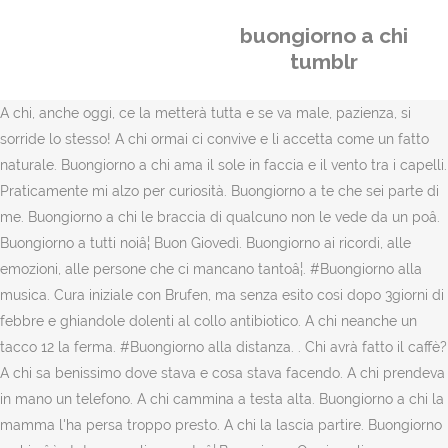
buongiorno a chi
tumblr
A chi, anche oggi, ce la metterà tutta e se va male, pazienza, si
sorride lo stesso! A chi ormai ci convive e li accetta come un fatto
naturale. Buongiorno a chi ama il sole in faccia e il vento tra i capelli.
Praticamente mi alzo per curiosità. Buongiorno a te che sei parte di
me. Buongiorno a chi le braccia di qualcuno non le vede da un poâ.
Buongiorno a tutti noiâ¦ Buon Giovedì. Buongiorno ai ricordi, alle
emozioni, alle persone che ci mancano tantoâ¦. #Buongiorno alla
musica. Cura iniziale con Brufen, ma senza esito cosi dopo 3giorni di
febbre e ghiandole dolenti al collo antibiotico. A chi neanche un
tacco 12 la ferma. #Buongiorno alla distanza. . Chi avrà fatto il caffè?
A chi sa benissimo dove stava e cosa stava facendo. A chi prendeva
in mano un telefono. A chi cammina a testa alta. Buongiorno a chi la
mamma l'ha persa troppo presto. A chi la lascia partire. Buongiorno