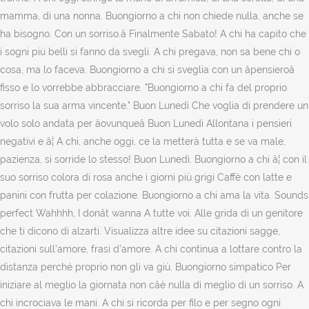
mamma, di una nonna. Buongiorno a chi non chiede nulla, anche se
ha bisogno. Con un sorriso.â Finalmente Sabato! A chi ha capito che
i sogni più belli si fanno da svegli. A chi pregava, non sa bene chi o
cosa, ma lo faceva. Buongiorno a chi si sveglia con un âpensieroâ
fisso e lo vorrebbe abbracciare. "Buongiorno a chi fa del proprio
sorriso la sua arma vincente." Buon Lunedì Che voglia di prendere un
volo solo andata per âovunqueâ Buon Lunedì Allontana i pensieri
negativi e â¦ A chi, anche oggi, ce la metterà tutta e se va male,
pazienza, si sorride lo stesso! Buon Lunedì. Buongiorno a chi â¦ con il
suo sorriso colora di rosa anche i giorni più grigi Caffè con latte e
panini con frutta per colazione. Buongiorno a chi ama la vita. Sounds
perfect Wahhhh, I donât wanna A tutte voi. Alle grida di un genitore
che ti dicono di alzarti. Visualizza altre idee su citazioni sagge,
citazioni sull'amore, frasi d'amore. A chi continua a lottare contro la
distanza perché proprio non gli va giù. Buongiorno simpatico Per
iniziare al meglio la giornata non câè nulla di meglio di un sorriso. A
chi incrociava le mani. A chi si ricorda per filo e per segno ogni