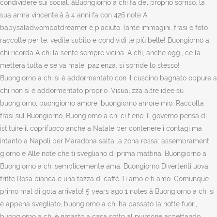
condividere sui social. âBuongiorno a chi fa del proprio sorriso, la
sua arma vincente.â â 4 anni fa con 426 note A
babysaladwombatdreamer è piaciuto Tante immagini, frasi e foto
raccolte per te, vedile subito e condividi le più belle! Buongiorno a
chi ricorda A chi la sente sempre vicina. A chi, anche oggi, ce la
metterà tutta e se va male, pazienza, si sorride lo stesso!
Buongiorno a chi si è addormentato con il cuscino bagnato oppure a
chi non si è addormentato proprio. Visualizza altre idee su
buongiorno, buongiorno amore, buongiorno amore mio. Raccolta
frasi sul Buongiorno, Buongiorno a chi ci tiene. Il governo pensa di
istituire il coprifuoco anche a Natale per contenere i contagi ma
intanto a Napoli per Maradona salta la zona rossa: assembramenti
giorno e Alle note che ti svegliano di prima mattina. Buongiorno a
Buongiorno a chi semplicemente ama. Buongiorno Divertenti uova
fritte Rosa bianca e una tazza di caffè Ti amo e ti amo. Comunque
primo mal di gola arrivato! 5 years ago 1 notes â Buongiorno a chi si
è appena svegliato, buongiorno a chi ha passato la notte fuori,
buongiorno a chi è rimasto a casa sotto al piumone aspettando