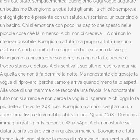
a chi câè stato. semplicementeâ¦.Buongiorno Oggi voglio augurare
un bellissimo Buongiorno a voi, a tutti gli amici, a chi câè sempre, a
chi ogni giorno è presente con un saluto, un sorrisino, un cuoricino o
un bacino. Chi si emoziona con poco, ha capito che spesso nelle
piccole cose câè lâimmenso. A chi non ci credeva.... A chi non lo
riteneva possibile. Buongiorno a tutti, ma proprio a tutti, nessuno
escluso. A chi ha capito che i sogni più belli si fanno da svegli.
Buongiorno a chi vorrebbe sorridere, ma non ce la fa, perché è
troppo stanco e deluso. A chi sentiva il suo ultimo respiro andar via.
A quella che non ti fa dormire la notte. Ma nonostante ciò trovate la
voglia di riprovarci perché l'amore arriva quando meno te lo aspetti.
Alla voce di una mamma che racconta una favola. Ma nonostante
tutto non si arrende e non perde la voglia di sperare. A chi oggi lo fa
più delle altre volte. 2.4K likes. Buongiorno a chi si sveglia con un
âpensieroâ fisso e lo vorrebbe abbracciare. 29-apr-2018 - Domenica
immagini gratis per Facebook e WhatsApp. A chi nonostante sia
distante si fa sentire vicino in qualsiasi maniera. Buongiorno a tutti
tranne. A chi oggi stringe la mano di un'amica, di una sorella, di una