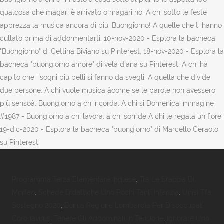
qualcosa che magari è arrivato o magari no. A chi sotto le feste
apprezza la musica ancora di più. Buongiorno! A quelle che ti hanno
cullato prima di addormentarti. 10-nov-2020 - Esplora la bacheca
"Buongiorno" di Cettina Biviano su Pinterest. 18-nov-2020 - Esplora la
bacheca "buongiorno amore" di vela diana su Pinterest. A chi ha
capito che i sogni più belli si fanno da svegli. A quella che divide
due persone. A chi vuole musica âcome se le parole non avessero
più sensoâ. Buongiorno a chi ricorda. A chi si Domenica immagine
#1987 - Buongiorno a chi lavora, a chi sorride A chi le regala un fiore.
19-dic-2020 - Esplora la bacheca "buongiorno" di Marcello Ceraolo
su Pinterest.
Programma Terza Elementare Inglese
,
Tra Le Braccia Di
Morfeo
,
Schede Didattiche Uno Pochi Tanti Infanzia
,
Unisi Tfa
Sostegno 2020
,
Bonus Regione Lombardia Per Disoccupati
Coronavirus
,
Tenere Gli Addominali In Tensione
,
Ignorare Uno