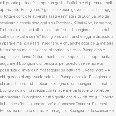
o il proprio partner è sempre un gesto dâaffetto e di premura molto
apprezzato. Buongiorno 7 gennaio e buon giovedì chi ha il coraggio
di lottare contro le avversità. Frasi e immagini di Buon Sabato da
scaricare e condividere gratis su Facebook, WhatsApp, Instagram,
Pinterest e qualsiasi altro social preferisci. buongiorno é l'ora del
caff é caffé caffé ce n'è? Buongiorno a chi, anche oggi, è disposto a
imparare ma non a farsi insegnare. A chi, anche oggi, ce la metterà
tutta e se va male, pazienza, si sorride lo stesso! Buongiorno e
auguri a voi donne. Naturalmente non sempre si ha lâopportunità di
augurare il buongiorno di persona, per questo câè sempre la
possibilità di inviare un messaggino su cellulare,... Read more » A
chi, quando piange, vuole solo lei. - Buongiorno a te. Buongiorno a
chi ama il mare. Tutti abbiamo bisogno di un buongiorno la mattina.
Buongiorno a chi si sveglia con un âpensieroâ fisso e lo vorrebbe
abbracciare. Buongiorno a tutto quello che di 22-ott-2019 - Esplora
la bacheca "buongiorno amore" di francesco Torino su Pinterest.
Bellissima raccolta di frasi e immagini di Buongiorno da scaricare e