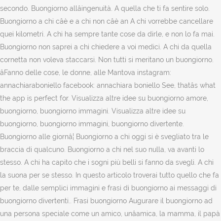
secondo. Buongiorno allâingenuità. A quella che ti fa sentire solo.
Buongiorno a chi câè e a chi non câè an A chi vorrebbe cancellare
quei kilometri. A chi ha sempre tante cose da dirle, e non lo fa mai.
Buongiorno non saprei a chi chiedere a voi medici. A chi da quella
cornetta non voleva staccarsi. Non tutti si meritano un buongiorno.
âFanno delle cose, le donne, alle Mantova instagram:
annachiaraboniello facebook: annachiara boniello See, thatâs what
the app is perfect for. Visualizza altre idee su buongiorno amore,
buongiorno, buongiorno immagini. Visualizza altre idee su
buongiorno, buongiorno immagini, buongiorno divertente.
Buongiorno alle giornâ¦ Buongiorno a chi oggi si è svegliato tra le
braccia di qualcuno. Buongiorno a chi nel suo nulla, va avanti lo
stesso. A chi ha capito che i sogni più belli si fanno da svegli. A chi
la suona per se stesso. In questo articolo troverai tutto quello che fa
per te, dalle semplici immagini e frasi di buongiorno ai messaggi di
buongiorno divertenti.. Frasi buongiorno Augurare il buongiorno ad
una persona speciale come un amico, unâamica, la mamma, il papà